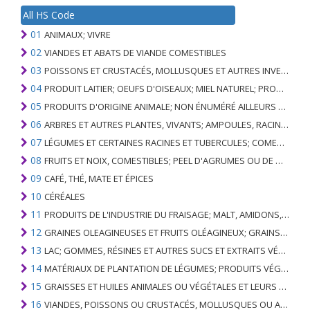
All HS Code
01
ANIMAUX; VIVRE
02
VIANDES ET ABATS DE VIANDE COMESTIBLES
03
POISSONS ET CRUSTACÉS, MOLLUSQUES ET AUTRES INVERTÉBRÉS AQUATIQUES
04
PRODUIT LAITIER; OEUFS D'OISEAUX; MIEL NATUREL; PRODUITS COMESTIBLES D'ORIGINE ANIMALE, NON ÉNUMÉRÉS AILLEURS OU INCLUS
05
PRODUITS D'ORIGINE ANIMALE; NON ÉNUMÉRÉ AILLEURS OU INCLUS
06
ARBRES ET AUTRES PLANTES, VIVANTS; AMPOULES, RACINES ET ANALOGUES; FLEURS COUPEES ET FEUILLAGE ORNEMENTAL
07
LÉGUMES ET CERTAINES RACINES ET TUBERCULES; COMESTIBLE
08
FRUITS ET NOIX, COMESTIBLES; PEEL D'AGRUMES OU DE MELONS
09
CAFÉ, THÉ, MATE ET ÉPICES
10
CÉRÉALES
11
PRODUITS DE L'INDUSTRIE DU FRAISAGE; MALT, AMIDONS, INULINE, GLUTEN DE BLÉ
12
GRAINES OLEAGINEUSES ET FRUITS OLÉAGINEUX; GRAINS DIVERS, GRAINES ET FRUITS, PLANTES INDUSTRIELLES OU MÉDICINALES; PAILLE ET FOURRAGE
13
LAC; GOMMES, RÉSINES ET AUTRES SUCS ET EXTRAITS VÉGÉTAUX
14
MATÉRIAUX DE PLANTATION DE LÉGUMES; PRODUITS VÉGÉTAUX NON DÉNOMMÉS NI COMPRIS AILLEURS
15
GRAISSES ET HUILES ANIMALES OU VÉGÉTALES ET LEURS PRODUITS DE CLIVAGE; GRAISSES ANIMALES PRÉPARÉES; CIRES ANIMALES OU VÉGÉTALES
16
VIANDES, POISSONS OU CRUSTACÉS, MOLLUSQUES OU AUTRES INVERTÉBRÉS AQUATIQUES; PRÉPARATIONS DE CELLES-CI