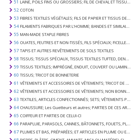
51
LAINE, POILS FINS OU GROSSIERS; FIL DE CHEVAL ET TISSU TISSÉ
52
COTON
53
FIBRES TEXTILES VÉGÉTALES; FILS DE PAPIER ET TISSUS DE FILS DE PAPIER
54
FILAMENTS FABRIQUES PAR L'HOMME; BANDES ET SIMILAIRES DE MATIERES TEXTILES SYNTHETIQUES
55
MAN-MADE STAPLE FIBRES
56
OUATES, FEUTRES ET NON-TISSÉS, FILS SPÉCIAUX; FICELLES, CORDES, CORDES, CÂBLES ET ARTICLES ASSOCIÉS
57
TAPIS ET AUTRES REVÊTEMENTS DE SOLS TEXTILES
58
TISSUS; TISSUS SPÉCIAUX, TISSUS TEXTILES TUFTED, DENTELLE, TAPISSERIES, GARNITURES, BRODERIES
59
TISSUS TEXTILES; IMPRÉGNÉ, ENDUIT, COUVERT OU LAMINÉ; ARTICLES TEXTILES D'UN TYPE ADAPTÉ À L'USAGE INDUSTRIEL
60
TISSUS; TRICOT DE BONNETERIE
61
VÊTEMENTS ET ACCESSOIRES DE VÊTEMENTS; TRICOT DE BONNETERIE
62
VÊTEMENTS ET ACCESSOIRES DE VÊTEMENTS; NON BONNETERIE
63
TEXTILES, ARTICLES CONFECTIONNÉS; SETS; VÊTEMENTS PORTÉS ET ARTICLES TEXTILES USÉS; RAGS
64
CHAUSSURE; Les Guetteurs et autres; PARTIES DE CES ARTICLES
65
COIFFEUR ET PARTIES DE CELUI-CI
66
PARAPLUIE, PARASOLS, CANNES, BÂTONNETS, FOUETS, PLANTES DE CONDUITE; ET LEURS PARTIES
67
PLUMES ET BAS, PRÉPARÉES; ET ARTICLES EN PLUME OU EN BAS; FLEURS ARTIFICIELLES; ARTICLES DE CHEVEUX HUMAINS
68