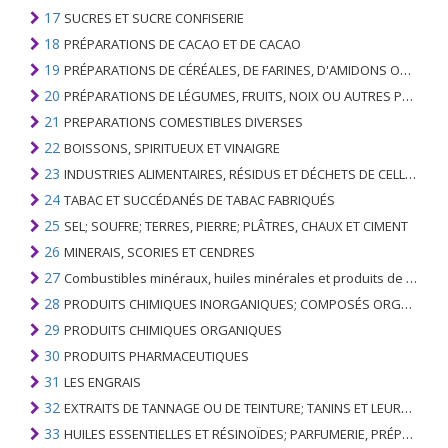
17
SUCRES ET SUCRE CONFISERIE
18
PRÉPARATIONS DE CACAO ET DE CACAO
19
PRÉPARATIONS DE CÉRÉALES, DE FARINES, D'AMIDONS OU DE LAIT; PRODUITS DE PATISSERIE
20
PRÉPARATIONS DE LÉGUMES, FRUITS, NOIX OU AUTRES PARTIES DE PLANTES
21
PREPARATIONS COMESTIBLES DIVERSES
22
BOISSONS, SPIRITUEUX ET VINAIGRE
23
INDUSTRIES ALIMENTAIRES, RÉSIDUS ET DÉCHETS DE CELLES-CI; FOURRAGE ANIMAL PRÉPARÉ
24
TABAC ET SUCCÉDANÉS DE TABAC FABRIQUÉS
25
SEL; SOUFRE; TERRES, PIERRE; PLÂTRES, CHAUX ET CIMENT
26
MINERAIS, SCORIES ET CENDRES
27
Combustibles minéraux, huiles minérales et produits de leur distillation; SUBSTANCES BITUMINEUSES; CIRES MINÉRALES
28
PRODUITS CHIMIQUES INORGANIQUES; COMPOSÉS ORGANIQUES ET INORGANIQUES DE MÉTAUX PRÉCIEUX; DE MÉTAUX DES TERRES RARES, D'ÉLÉMENTS RADIOACTIFS ET D'ISOTOPES
29
PRODUITS CHIMIQUES ORGANIQUES
30
PRODUITS PHARMACEUTIQUES
31
LES ENGRAIS
32
EXTRAITS DE TANNAGE OU DE TEINTURE; TANINS ET LEURS DERIVES; COLORANTS, PIGMENTS ET AUTRES MATIERES COLORANTES; PEINTURES, VERNIS; MASTIC, AUTRES MASTIQUES; ENCRES
33
HUILES ESSENTIELLES ET RÉSINOÏDES; PARFUMERIE, PRÉPARATIONS COSMÉTIQUES OU DE TOILETTE