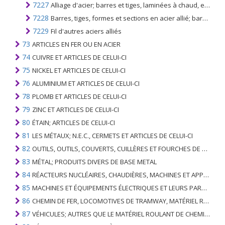
7227
Alliage d'acier; barres et tiges, laminées à chaud, enroulées irrégulièrement
7228
Barres, tiges, formes et sections en acier allié; barres et tiges de forage creuses, en alliage ou en acier non allié
7229
Fil d'autres aciers alliés
73
ARTICLES EN FER OU EN ACIER
74
CUIVRE ET ARTICLES DE CELUI-CI
75
NICKEL ET ARTICLES DE CELUI-CI
76
ALUMINIUM ET ARTICLES DE CELUI-CI
78
PLOMB ET ARTICLES DE CELUI-CI
79
ZINC ET ARTICLES DE CELUI-CI
80
ÉTAIN; ARTICLES DE CELUI-CI
81
LES MÉTAUX; N.E.C., CERMETS ET ARTICLES DE CELUI-CI
82
OUTILS, OUTILS, COUVERTS, CUILLÈRES ET FOURCHES DE MÉTAUX DE BASE; PARTIES DE CELLES-CI, EN METAL DE BASE
83
MÉTAL; PRODUITS DIVERS DE BASE METAL
84
RÉACTEURS NUCLÉAIRES, CHAUDIÈRES, MACHINES ET APPAREILS MÉCANIQUES; PARTIES DE CELLES-CI
85
MACHINES ET ÉQUIPEMENTS ÉLECTRIQUES ET LEURS PARTIES; ENREGISTREURS ET REPRODUCTEURS SONORES; APPAREILS D'ENREGISTREMENT OU DE REPRODUCTION DES IMAGES ET DU SON EN TÉLÉVISION, PIÈCES ET ACCESSOIRES DE TELS ARTICLES
86
CHEMIN DE FER, LOCOMOTIVES DE TRAMWAY, MATÉRIEL ROULANT ET LEURS PARTIES; RACCORDS DE CHEMIN DE FER OU DE TRAMWAY ET RACCORDS ET PIÈCES DE CELLES-CI; ÉQUIPEMENT DE SIGNALISATION DE TRAFIC MÉCANIQUE (Y COMPRIS ÉLECTRO-MÉCANIQUE) DE TOUS TYPES
87
VÉHICULES; AUTRES QUE LE MATÉRIEL ROULANT DE CHEMIN DE FER OU DE TRAMWAY, ET LEURS PIÈCES ET ACCESSOIRES