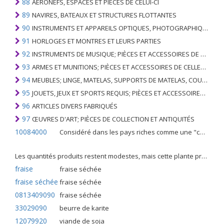
88
AÉRONEFS, ESPACES ET PIÈCES DE CELUI-CI
89
NAVIRES, BATEAUX ET STRUCTURES FLOTTANTES
90
INSTRUMENTS ET APPAREILS OPTIQUES, PHOTOGRAPHIQUES, CINÉMATOGRAPHIQUES, DE MESURE, DE CONTRÔLE, DE MÉDECINE OU DE CHIRURGIE; PIÈCES ET ACCESSOIRES
91
HORLOGES ET MONTRES ET LEURS PARTIES
92
INSTRUMENTS DE MUSIQUE; PIÈCES ET ACCESSOIRES DE TELS ARTICLES
93
ARMES ET MUNITIONS; PIÈCES ET ACCESSOIRES DE CELLES-CI
94
MEUBLES; LINGE, MATELAS, SUPPORTS DE MATELAS, COUSSINS ET AMEUBLEMENT SIMILAIRE FARCI; LAMPES ET RACCORDS D'ÉCLAIRAGE, N.E.C .; SIGNES LUMINEUSES, PLAQUES DE NOMS LUMINEUSES ET SIMILAIRES; BÂTIMENTS PRÉFABRIQUÉS
95
JOUETS, JEUX ET SPORTS REQUIS; PIÈCES ET ACCESSOIRES DE CELLES-CI
96
ARTICLES DIVERS FABRIQUÉS
97
ŒUVRES D'ART; PIÈCES DE COLLECTION ET ANTIQUITÉS
10084000
Considéré dans les pays riches comme une "céréale mineure", le fonio blanc est une graminée de la famille des poaceae cultivée pour ses graines dans certaines régions d'Afrique.
Les quantités produits restent modestes, mais cette plante présente malgré tout de nombreuses qualités. Elle est utilisé dans l'alimentation humaine et entre dans la préparation de nombreuses recettes traditionnelles africaines comme le couscous, la bouillie, les boulettes, les beignets et même le pain.
fraise
fraise séchée
fraise séchée
fraise séchée
0813409090
fraise séchée
33029090
beurre de karite
12079920
viande de soja