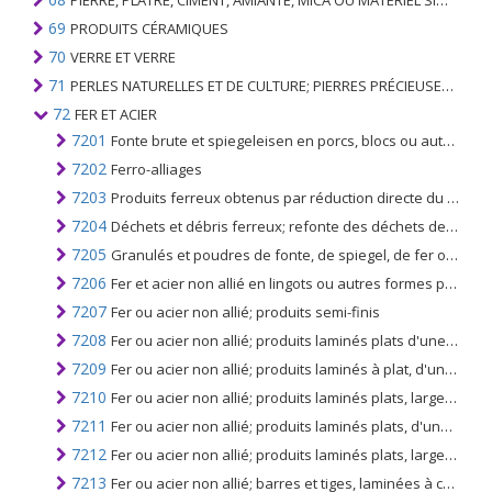
PIERRE, PLÂTRE, CIMENT, AMIANTE, MICA OU MATÉRIEL SIMILAIRE; ARTICLES DE CELUI-CI
69
PRODUITS CÉRAMIQUES
70
VERRE ET VERRE
71
PERLES NATURELLES ET DE CULTURE; PIERRES PRÉCIEUSES, SEMI-PRÉCIEUSES; MÉTAUX PRÉCIEUX, PLAQUÉS OU DOUBLÉS DE MÉTAUX PRÉCIEUX ET OUVRAGES EN CES MATIÈRES; IMITATION BIJOUTERIE; PIÈCE DE MONNAIE
72
FER ET ACIER
7201
Fonte brute et spiegeleisen en porcs, blocs ou autres formes primaires
7202
Ferro-alliages
7203
Produits ferreux obtenus par réduction directe du minerai de fer et d'autres produits ferreux spongieux, en morceaux, en boulettes ou analogues; fer ayant une pureté minimale de 99,94%, en morceaux, en boulettes ou sous formes similaires
7204
Déchets et débris ferreux; refonte des déchets de fer ou d'acier
7205
Granulés et poudres de fonte, de spiegel, de fer ou d'acier
7206
Fer et acier non allié en lingots ou autres formes primaires (à l'exclusion du fer du n ° 7203)
7207
Fer ou acier non allié; produits semi-finis
7208
Fer ou acier non allié; produits laminés plats d'une largeur de 600 mm ou plus, laminés à chaud, non plaqués, revêtus ou revêtus
7209
Fer ou acier non allié; produits laminés à plat, d'une largeur de 600 mm ou plus, laminés à froid (à froid réduit), non plaqués ni revêtus
7210
Fer ou acier non allié; produits laminés plats, largeur 600mm ou plus, plaqués, revêtus ou revêtus
7211
Fer ou acier non allié; produits laminés plats, d'une largeur inférieure à 600 mm, non revêtus, plaqués ou revêtus
7212
Fer ou acier non allié; produits laminés plats, largeur inférieure à 600 mm, plaqués, revêtus ou revêtus
7213
Fer ou acier non allié; barres et tiges, laminées à chaud, enroulées irrégulièrement