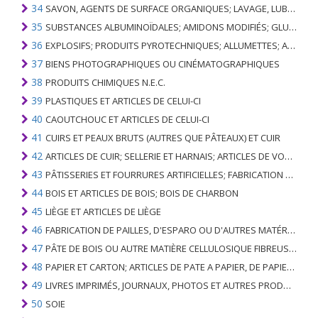
34
SAVON, AGENTS DE SURFACE ORGANIQUES; LAVAGE, LUBRIFICATION, POLISSAGE OU PRÉPARATION À L'ÉPURATION; CIRES ARTIFICIELLES OU PRÉPARÉES, BOUGIES ET ARTICLES SIMILAIRES, PÂTES À MODÉLISER, CIRES DENTAIRES ET PRÉPARATIONS DENTAIRES À BASE DE PLÂTRE
35
SUBSTANCES ALBUMINOÏDALES; AMIDONS MODIFIÉS; GLUES; ENZYMES
36
EXPLOSIFS; PRODUITS PYROTECHNIQUES; ALLUMETTES; ALLIAGES PYROPHORIQUES; CERTAINES PRÉPARATIONS COMBUSTIBLES
37
BIENS PHOTOGRAPHIQUES OU CINÉMATOGRAPHIQUES
38
PRODUITS CHIMIQUES N.E.C.
39
PLASTIQUES ET ARTICLES DE CELUI-CI
40
CAOUTCHOUC ET ARTICLES DE CELUI-CI
41
CUIRS ET PEAUX BRUTS (AUTRES QUE PÂTEAUX) ET CUIR
42
ARTICLES DE CUIR; SELLERIE ET ​​HARNAIS; ARTICLES DE VOYAGE, SACS À MAIN ET RÉCIPIENTS ANALOGUES; ARTICLES DE GUT ANIMAL (AUTRE QUE GUT DE SOIE-VERT)
43
PÂTISSERIES ET FOURRURES ARTIFICIELLES; FABRICATION DE CELLES-CI
44
BOIS ET ARTICLES DE BOIS; BOIS DE CHARBON
45
LIÈGE ET ARTICLES DE LIÈGE
46
FABRICATION DE PAILLES, D'ESPARO OU D'AUTRES MATÉRIAUX DE COULÉE; BASKETWARE ET WICKERWORK
47
PÂTE DE BOIS OU AUTRE MATIÈRE CELLULOSIQUE FIBREUSE; PAPIER OU CARTON RÉCUPÉRÉ (DÉCHETS ET DÉCHETS)
48
PAPIER ET CARTON; ARTICLES DE PATE A PAPIER, DE PAPIER OU DE CARTON
49
LIVRES IMPRIMÉS, JOURNAUX, PHOTOS ET AUTRES PRODUITS DE L'INDUSTRIE DE L'IMPRIMERIE; MANUSCRITS, TYPESCRIPTS ET PLANS
50
SOIE