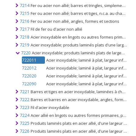
7214
Fer ou acier non allié; barres et tringles, simplement forgées, laminées à chaud, étirées à chaud ou extrudées à chaud, mais y compris celles retordues après laminage
7215
Fer ou acier non allié; barres et tiges, n.c.a. au chapitre 72
7216
Fer ou acier non allié, angles, formes et sections
7217
Fil de fer ou d'acier non allié
7218
Acier inoxydable en lingots ou autres formes primaires; produits semi-finis en acier inoxydable
7219
Acier inoxydable; produits laminés plats d'une largeur de 600 mm ou plus
7220
Acier inoxydable; produits laminés plats de largeur inférieure à 600mm
722011
Acier inoxydable; laminé à plat, largeur inférieure à 600 mm, laminé à chaud, d'une épaisseur de 4,75 mm ou plus
722012
Acier inoxydable; laminé à plat, largeur inférieure à 600 mm, laminé à chaud, d'une épaisseur inférieure à 4,75 mm
722020
Acier inoxydable; laminé à plat, largeur inférieure à 600 mm, laminé à froid
722090
Acier inoxydable; laminé à plat, largeur inférieure à 600 mm, n.c.a. au n ° 7220
7221
Barres et tiges en acier inoxydable, laminées à chaud, enroulées irrégulièrement
7222
Barres et barres en acier inoxydable, angles, formes et sections
7223
Fil d'acier inoxydable
7224
Acier allié en lingots ou autres formes primaires, produits semi-finis en autres aciers alliés
7225
Produits laminés plats en acier allié, d'une largeur de 600 mm ou plus
7226
Produits laminés plats en acier allié, d'une largeur inférieure à 600 mm