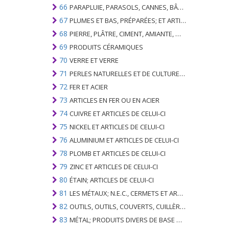
66
PARAPLUIE, PARASOLS, CANNES, BÂTONNETS, FOUETS, PLANTES DE CONDUITE; ET LEURS PARTIES
67
PLUMES ET BAS, PRÉPARÉES; ET ARTICLES EN PLUME OU EN BAS; FLEURS ARTIFICIELLES; ARTICLES DE CHEVEUX HUMAINS
68
PIERRE, PLÂTRE, CIMENT, AMIANTE, MICA OU MATÉRIEL SIMILAIRE; ARTICLES DE CELUI-CI
69
PRODUITS CÉRAMIQUES
70
VERRE ET VERRE
71
PERLES NATURELLES ET DE CULTURE; PIERRES PRÉCIEUSES, SEMI-PRÉCIEUSES; MÉTAUX PRÉCIEUX, PLAQUÉS OU DOUBLÉS DE MÉTAUX PRÉCIEUX ET OUVRAGES EN CES MATIÈRES; IMITATION BIJOUTERIE; PIÈCE DE MONNAIE
72
FER ET ACIER
73
ARTICLES EN FER OU EN ACIER
74
CUIVRE ET ARTICLES DE CELUI-CI
75
NICKEL ET ARTICLES DE CELUI-CI
76
ALUMINIUM ET ARTICLES DE CELUI-CI
78
PLOMB ET ARTICLES DE CELUI-CI
79
ZINC ET ARTICLES DE CELUI-CI
80
ÉTAIN; ARTICLES DE CELUI-CI
81
LES MÉTAUX; N.E.C., CERMETS ET ARTICLES DE CELUI-CI
82
OUTILS, OUTILS, COUVERTS, CUILLÈRES ET FOURCHES DE MÉTAUX DE BASE; PARTIES DE CELLES-CI, EN METAL DE BASE
83
MÉTAL; PRODUITS DIVERS DE BASE METAL