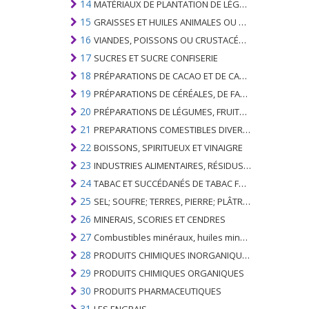
14
MATÉRIAUX DE PLANTATION DE LÉGUMES; PRODUITS VÉGÉTAUX NON DÉNOMMÉS NI COMPRIS AILLEURS
15
GRAISSES ET HUILES ANIMALES OU VÉGÉTALES ET LEURS PRODUITS DE CLIVAGE; GRAISSES ANIMALES PRÉPARÉES; CIRES ANIMALES OU VÉGÉTALES
16
VIANDES, POISSONS OU CRUSTACÉS, MOLLUSQUES OU AUTRES INVERTÉBRÉS AQUATIQUES; PRÉPARATIONS DE CELLES-CI
17
SUCRES ET SUCRE CONFISERIE
18
PRÉPARATIONS DE CACAO ET DE CACAO
19
PRÉPARATIONS DE CÉRÉALES, DE FARINES, D'AMIDONS OU DE LAIT; PRODUITS DE PATISSERIE
20
PRÉPARATIONS DE LÉGUMES, FRUITS, NOIX OU AUTRES PARTIES DE PLANTES
21
PREPARATIONS COMESTIBLES DIVERSES
22
BOISSONS, SPIRITUEUX ET VINAIGRE
23
INDUSTRIES ALIMENTAIRES, RÉSIDUS ET DÉCHETS DE CELLES-CI; FOURRAGE ANIMAL PRÉPARÉ
24
TABAC ET SUCCÉDANÉS DE TABAC FABRIQUÉS
25
SEL; SOUFRE; TERRES, PIERRE; PLÂTRES, CHAUX ET CIMENT
26
MINERAIS, SCORIES ET CENDRES
27
Combustibles minéraux, huiles minérales et produits de leur distillation; SUBSTANCES BITUMINEUSES; CIRES MINÉRALES
28
PRODUITS CHIMIQUES INORGANIQUES; COMPOSÉS ORGANIQUES ET INORGANIQUES DE MÉTAUX PRÉCIEUX; DE MÉTAUX DES TERRES RARES, D'ÉLÉMENTS RADIOACTIFS ET D'ISOTOPES
29
PRODUITS CHIMIQUES ORGANIQUES
30
PRODUITS PHARMACEUTIQUES
31