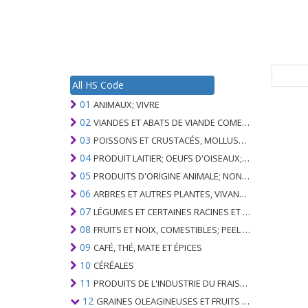
All HS Code
01
ANIMAUX; VIVRE
02
VIANDES ET ABATS DE VIANDE COMESTIBLES
03
POISSONS ET CRUSTACÉS, MOLLUSQUES ET AUTRES INVERTÉBRÉS AQUATIQUES
04
PRODUIT LAITIER; OEUFS D'OISEAUX; MIEL NATUREL; PRODUITS COMESTIBLES D'ORIGINE ANIMALE, NON ÉNUMÉRÉS AILLEURS OU INCLUS
05
PRODUITS D'ORIGINE ANIMALE; NON ÉNUMÉRÉ AILLEURS OU INCLUS
06
ARBRES ET AUTRES PLANTES, VIVANTS; AMPOULES, RACINES ET ANALOGUES; FLEURS COUPEES ET FEUILLAGE ORNEMENTAL
07
LÉGUMES ET CERTAINES RACINES ET TUBERCULES; COMESTIBLE
08
FRUITS ET NOIX, COMESTIBLES; PEEL D'AGRUMES OU DE MELONS
09
CAFÉ, THÉ, MATE ET ÉPICES
10
CÉRÉALES
11
PRODUITS DE L'INDUSTRIE DU FRAISAGE; MALT, AMIDONS, INULINE, GLUTEN DE BLÉ
12
GRAINES OLEAGINEUSES ET FRUITS OLÉAGINEUX; GRAINS DIVERS, GRAINES ET FRUITS, PLANTES INDUSTRIELLES OU MÉDICINALES; PAILLE ET FOURRAGE