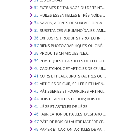
LES ENGRAIS
32
EXTRAITS DE TANNAGE OU DE TEINTURE; TANINS ET LEURS DERIVES; COLORANTS, PIGMENTS ET AUTRES MATIERES COLORANTES; PEINTURES, VERNIS; MASTIC, AUTRES MASTIQUES; ENCRES
33
HUILES ESSENTIELLES ET RÉSINOÏDES; PARFUMERIE, PRÉPARATIONS COSMÉTIQUES OU DE TOILETTE
34
SAVON, AGENTS DE SURFACE ORGANIQUES; LAVAGE, LUBRIFICATION, POLISSAGE OU PRÉPARATION À L'ÉPURATION; CIRES ARTIFICIELLES OU PRÉPARÉES, BOUGIES ET ARTICLES SIMILAIRES, PÂTES À MODÉLISER, CIRES DENTAIRES ET PRÉPARATIONS DENTAIRES À BASE DE PLÂTRE
35
SUBSTANCES ALBUMINOÏDALES; AMIDONS MODIFIÉS; GLUES; ENZYMES
36
EXPLOSIFS; PRODUITS PYROTECHNIQUES; ALLUMETTES; ALLIAGES PYROPHORIQUES; CERTAINES PRÉPARATIONS COMBUSTIBLES
37
BIENS PHOTOGRAPHIQUES OU CINÉMATOGRAPHIQUES
38
PRODUITS CHIMIQUES N.E.C.
39
PLASTIQUES ET ARTICLES DE CELUI-CI
40
CAOUTCHOUC ET ARTICLES DE CELUI-CI
41
CUIRS ET PEAUX BRUTS (AUTRES QUE PÂTEAUX) ET CUIR
42
ARTICLES DE CUIR; SELLERIE ET ​​HARNAIS; ARTICLES DE VOYAGE, SACS À MAIN ET RÉCIPIENTS ANALOGUES; ARTICLES DE GUT ANIMAL (AUTRE QUE GUT DE SOIE-VERT)
43
PÂTISSERIES ET FOURRURES ARTIFICIELLES; FABRICATION DE CELLES-CI
44
BOIS ET ARTICLES DE BOIS; BOIS DE CHARBON
45
LIÈGE ET ARTICLES DE LIÈGE
46
FABRICATION DE PAILLES, D'ESPARO OU D'AUTRES MATÉRIAUX DE COULÉE; BASKETWARE ET WICKERWORK
47
PÂTE DE BOIS OU AUTRE MATIÈRE CELLULOSIQUE FIBREUSE; PAPIER OU CARTON RÉCUPÉRÉ (DÉCHETS ET DÉCHETS)
48
PAPIER ET CARTON; ARTICLES DE PATE A PAPIER, DE PAPIER OU DE CARTON