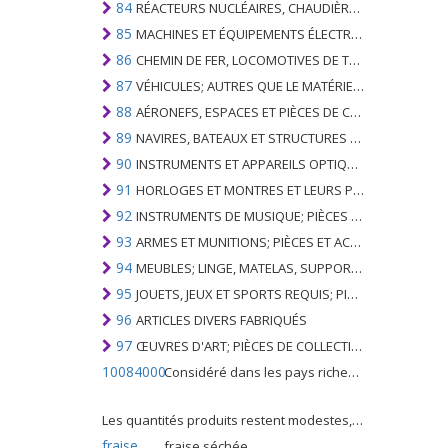
84
RÉACTEURS NUCLÉAIRES, CHAUDIÈRES, MACHINES ET APPAREILS MÉCANIQUES; PARTIES DE CELLES-CI
85
MACHINES ET ÉQUIPEMENTS ÉLECTRIQUES ET LEURS PARTIES; ENREGISTREURS ET REPRODUCTEURS SONORES; APPAREILS D'ENREGISTREMENT OU DE REPRODUCTION DES IMAGES ET DU SON EN TÉLÉVISION, PIÈCES ET ACCESSOIRES DE TELS ARTICLES
86
CHEMIN DE FER, LOCOMOTIVES DE TRAMWAY, MATÉRIEL ROULANT ET LEURS PARTIES; RACCORDS DE CHEMIN DE FER OU DE TRAMWAY ET RACCORDS ET PIÈCES DE CELLES-CI; ÉQUIPEMENT DE SIGNALISATION DE TRAFIC MÉCANIQUE (Y COMPRIS ÉLECTRO-MÉCANIQUE) DE TOUS TYPES
87
VÉHICULES; AUTRES QUE LE MATÉRIEL ROULANT DE CHEMIN DE FER OU DE TRAMWAY, ET LEURS PIÈCES ET ACCESSOIRES
88
AÉRONEFS, ESPACES ET PIÈCES DE CELUI-CI
89
NAVIRES, BATEAUX ET STRUCTURES FLOTTANTES
90
INSTRUMENTS ET APPAREILS OPTIQUES, PHOTOGRAPHIQUES, CINÉMATOGRAPHIQUES, DE MESURE, DE CONTRÔLE, DE MÉDECINE OU DE CHIRURGIE; PIÈCES ET ACCESSOIRES
91
HORLOGES ET MONTRES ET LEURS PARTIES
92
INSTRUMENTS DE MUSIQUE; PIÈCES ET ACCESSOIRES DE TELS ARTICLES
93
ARMES ET MUNITIONS; PIÈCES ET ACCESSOIRES DE CELLES-CI
94
MEUBLES; LINGE, MATELAS, SUPPORTS DE MATELAS, COUSSINS ET AMEUBLEMENT SIMILAIRE FARCI; LAMPES ET RACCORDS D'ÉCLAIRAGE, N.E.C .; SIGNES LUMINEUSES, PLAQUES DE NOMS LUMINEUSES ET SIMILAIRES; BÂTIMENTS PRÉFABRIQUÉS
95
JOUETS, JEUX ET SPORTS REQUIS; PIÈCES ET ACCESSOIRES DE CELLES-CI
96
ARTICLES DIVERS FABRIQUÉS
97
ŒUVRES D'ART; PIÈCES DE COLLECTION ET ANTIQUITÉS
10084000
Considéré dans les pays riches comme une "céréale mineure", le fonio blanc est une graminée de la famille des poaceae cultivée pour ses graines dans certaines régions d'Afrique.
Les quantités produits restent modestes, mais cette plante présente malgré tout de nombreuses qualités. Elle est utilisé dans l'alimentation humaine et entre dans la préparation de nombreuses recettes traditionnelles africaines comme le couscous, la bouillie, les boulettes, les beignets et même le pain.
fraise
fraise séchée