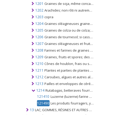
1201
Graines de soja, même concassées
1202
Arachides; non rôti ni autrement cuit, même décortiqué ou cassé
1203
copra
1204
Graines oléagineuses graines de lin, même concassées
1205
Graines de colza ou de colza; si cassé ou non
1206
Graines de tournesol; si cassé ou non
1207
Graines oléagineuses et fruits oléagineux, n.c.a. au chapitre 12; si cassé ou non
1208
Farines et farines de graines oléagineuses ou de fruits oléagineux; autres que ceux de la moutarde
1209
Graines, fruits et spores; des types utilisés pour l'ensemencement
1210
Cônes de houblon, frais ou secs, même broyés, moulus ou sous forme de pellets; lupuline
1211
Plantes et parties de plantes (y compris les graines et fruits) des espèces utilisées principalement en parfumerie, en pharmacie ou à usage insecticide, fongicide ou similaire, fraîches, réfrigérées, congelées ou séchées, même coupées, concassées ou pulvérisées
1212
Caroubes, algues et autres algues, betteraves sucrières, cannes à sucre, fraîches, réfrigérées, congelées ou séchées, même pulvérisées; les noyaux de fruits, les amandes et autres produits végétaux (y compris les racines de chicorée non torréfiées) utilisés principalement pour la consommation humaine, n.c.a.
1213
Pailles et enveloppes de céréales, non préparées; même haché, moulu, pressé ou sous forme de pellets
1214
Rutabagas, betteraves fourragères, racines fourragères, foin, luzerne, trèfle, sainfoin, choux fourragers, lupin, vesces et produits fourragers similaires, même agglomérés sous forme de pellets
121410
Luzerne (luzerne) farine et granulés
121490
Les produits fourragers, y compris les rutabagas, les betteraves fourragères, les racines fourragères, le foin, le sainfoin, le trèfle, le chou fourrager, les lupins, les vesces, etc., granulés ou autrement
13
LAC; GOMMES, RÉSINES ET AUTRES SUCS ET EXTRAITS VÉGÉTAUX