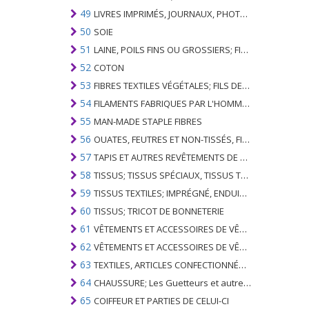
49
LIVRES IMPRIMÉS, JOURNAUX, PHOTOS ET AUTRES PRODUITS DE L'INDUSTRIE DE L'IMPRIMERIE; MANUSCRITS, TYPESCRIPTS ET PLANS
50
SOIE
51
LAINE, POILS FINS OU GROSSIERS; FIL DE CHEVAL ET TISSU TISSÉ
52
COTON
53
FIBRES TEXTILES VÉGÉTALES; FILS DE PAPIER ET TISSUS DE FILS DE PAPIER
54
FILAMENTS FABRIQUES PAR L'HOMME; BANDES ET SIMILAIRES DE MATIERES TEXTILES SYNTHETIQUES
55
MAN-MADE STAPLE FIBRES
56
OUATES, FEUTRES ET NON-TISSÉS, FILS SPÉCIAUX; FICELLES, CORDES, CORDES, CÂBLES ET ARTICLES ASSOCIÉS
57
TAPIS ET AUTRES REVÊTEMENTS DE SOLS TEXTILES
58
TISSUS; TISSUS SPÉCIAUX, TISSUS TEXTILES TUFTED, DENTELLE, TAPISSERIES, GARNITURES, BRODERIES
59
TISSUS TEXTILES; IMPRÉGNÉ, ENDUIT, COUVERT OU LAMINÉ; ARTICLES TEXTILES D'UN TYPE ADAPTÉ À L'USAGE INDUSTRIEL
60
TISSUS; TRICOT DE BONNETERIE
61
VÊTEMENTS ET ACCESSOIRES DE VÊTEMENTS; TRICOT DE BONNETERIE
62
VÊTEMENTS ET ACCESSOIRES DE VÊTEMENTS; NON BONNETERIE
63
TEXTILES, ARTICLES CONFECTIONNÉS; SETS; VÊTEMENTS PORTÉS ET ARTICLES TEXTILES USÉS; RAGS
64
CHAUSSURE; Les Guetteurs et autres; PARTIES DE CES ARTICLES
65
COIFFEUR ET PARTIES DE CELUI-CI