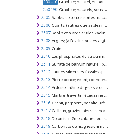
250410
Graphite; naturel, en poudre ou en flocons
250490
Graphite; naturels, sous d'autres formes, à l'exclusion de la poudre ou des flocons
2505
Sables de toutes sortes; naturels, même colorés, autres que les sables porteurs de métaux du chapitre 26
2506
Quartz; (autres que sables naturels), quartzites, même dégrossis ou simplement débités, par sciage ou autrement, en blocs ou en plaques de forme carrée ou rectangulaire
2507
Kaolin et autres argiles kaoliniques; si calciné ou non
2508
Argiles; (à l'exclusion des argiles expansées du n ° 6806), l'andalousite kyanite et la sillimanite, même calcinées; la mullite; chamotte ou terre de dinas
2509
Craie
2510
Les phosphates de calcium naturels; Phosphates de calcium et d'aluminium naturels et craie phosphatée
2511
Sulfate de baryum naturel (baryte); carbonate de baryum naturel (withérite), même calciné, à l'exclusion de l'oxyde de baryum du n °. 2816
2512
Farines siliceuses fossiles (par exemple kieselguhr, tripolite et diatomite) et terres siliceuses similaires; calciné ou non, d'une densité apparente égale ou inférieure à 1
2513
Pierre ponce; émeri; corindon naturel, grenat naturel et autres abrasifs naturels, même traités thermiquement
2514
Ardoise, même dégrossie ou simplement débitée, par sciage ou autrement, en blocs ou en plaques de forme carrée ou rectangulaire
2515
Marbre, travertin, écaussine et autres pierres calcaires; d'une densité apparente inférieure à 2,5, l'albâtre, qu'il soit coupé par sciage, etc., en blocs, dalles de forme rectangulaire (carrée)
2516
Granit, porphyre, basalte, grès, autres pierres de taille et de construction, même dégrossies, débitées, par sciage, en blocs ou en plaques de forme carrée ou rectangulaire
2517
Cailloux, gravier, pierre concassée pour agrégats de béton pour ballast routier ou ferroviaire, bardeau ou silex; macadam de laitier, dross, etc. granules goudronnés, gravillons, poudre de pierres du n °. 2515 et 2516
2518
Dolomie, même calcinée ou frittée; y compris la dolomite dégrossie ou simplement coupée par sciage ou autrement en blocs ou en plaques de forme carrée ou rectangulaire; mélange de dolomite
2519
Carbonate de magnésium naturel (magnésite); magnésie fusionnée; magnésie calcinée à mort (frittée), contenant ou non de petites quantités d'autres oxydes ajoutés avant le frittage; oxyde de magnésium, pur ou non
2520