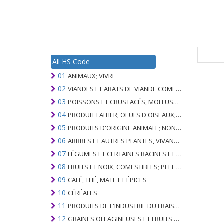
All HS Code
01
ANIMAUX; VIVRE
02
VIANDES ET ABATS DE VIANDE COMESTIBLES
03
POISSONS ET CRUSTACÉS, MOLLUSQUES ET AUTRES INVERTÉBRÉS AQUATIQUES
04
PRODUIT LAITIER; OEUFS D'OISEAUX; MIEL NATUREL; PRODUITS COMESTIBLES D'ORIGINE ANIMALE, NON ÉNUMÉRÉS AILLEURS OU INCLUS
05
PRODUITS D'ORIGINE ANIMALE; NON ÉNUMÉRÉ AILLEURS OU INCLUS
06
ARBRES ET AUTRES PLANTES, VIVANTS; AMPOULES, RACINES ET ANALOGUES; FLEURS COUPEES ET FEUILLAGE ORNEMENTAL
07
LÉGUMES ET CERTAINES RACINES ET TUBERCULES; COMESTIBLE
08
FRUITS ET NOIX, COMESTIBLES; PEEL D'AGRUMES OU DE MELONS
09
CAFÉ, THÉ, MATE ET ÉPICES
10
CÉRÉALES
11
PRODUITS DE L'INDUSTRIE DU FRAISAGE; MALT, AMIDONS, INULINE, GLUTEN DE BLÉ
12
GRAINES OLEAGINEUSES ET FRUITS OLÉAGINEUX; GRAINS DIVERS, GRAINES ET FRUITS, PLANTES INDUSTRIELLES OU MÉDICINALES; PAILLE ET FOURRAGE