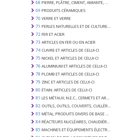
68
PIERRE, PLÂTRE, CIMENT, AMIANTE, MICA OU MATÉRIEL SIMILAIRE; ARTICLES DE CELUI-CI
69
PRODUITS CÉRAMIQUES
70
VERRE ET VERRE
71
PERLES NATURELLES ET DE CULTURE; PIERRES PRÉCIEUSES, SEMI-PRÉCIEUSES; MÉTAUX PRÉCIEUX, PLAQUÉS OU DOUBLÉS DE MÉTAUX PRÉCIEUX ET OUVRAGES EN CES MATIÈRES; IMITATION BIJOUTERIE; PIÈCE DE MONNAIE
72
FER ET ACIER
73
ARTICLES EN FER OU EN ACIER
74
CUIVRE ET ARTICLES DE CELUI-CI
75
NICKEL ET ARTICLES DE CELUI-CI
76
ALUMINIUM ET ARTICLES DE CELUI-CI
78
PLOMB ET ARTICLES DE CELUI-CI
79
ZINC ET ARTICLES DE CELUI-CI
80
ÉTAIN; ARTICLES DE CELUI-CI
81
LES MÉTAUX; N.E.C., CERMETS ET ARTICLES DE CELUI-CI
82
OUTILS, OUTILS, COUVERTS, CUILLÈRES ET FOURCHES DE MÉTAUX DE BASE; PARTIES DE CELLES-CI, EN METAL DE BASE
83
MÉTAL; PRODUITS DIVERS DE BASE METAL
84
RÉACTEURS NUCLÉAIRES, CHAUDIÈRES, MACHINES ET APPAREILS MÉCANIQUES; PARTIES DE CELLES-CI
85
MACHINES ET ÉQUIPEMENTS ÉLECTRIQUES ET LEURS PARTIES; ENREGISTREURS ET REPRODUCTEURS SONORES; APPAREILS D'ENREGISTREMENT OU DE REPRODUCTION DES IMAGES ET DU SON EN TÉLÉVISION, PIÈCES ET ACCESSOIRES DE TELS ARTICLES