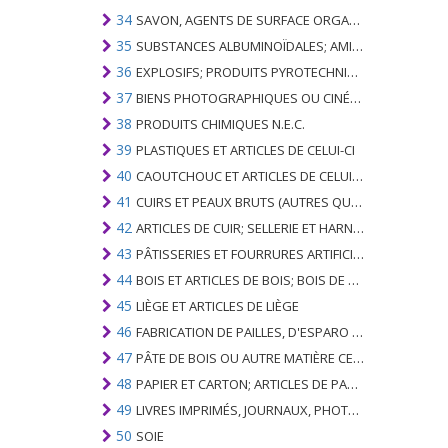
34
SAVON, AGENTS DE SURFACE ORGANIQUES; LAVAGE, LUBRIFICATION, POLISSAGE OU PRÉPARATION À L'ÉPURATION; CIRES ARTIFICIELLES OU PRÉPARÉES, BOUGIES ET ARTICLES SIMILAIRES, PÂTES À MODÉLISER, CIRES DENTAIRES ET PRÉPARATIONS DENTAIRES À BASE DE PLÂTRE
35
SUBSTANCES ALBUMINOÏDALES; AMIDONS MODIFIÉS; GLUES; ENZYMES
36
EXPLOSIFS; PRODUITS PYROTECHNIQUES; ALLUMETTES; ALLIAGES PYROPHORIQUES; CERTAINES PRÉPARATIONS COMBUSTIBLES
37
BIENS PHOTOGRAPHIQUES OU CINÉMATOGRAPHIQUES
38
PRODUITS CHIMIQUES N.E.C.
39
PLASTIQUES ET ARTICLES DE CELUI-CI
40
CAOUTCHOUC ET ARTICLES DE CELUI-CI
41
CUIRS ET PEAUX BRUTS (AUTRES QUE PÂTEAUX) ET CUIR
42
ARTICLES DE CUIR; SELLERIE ET ​​HARNAIS; ARTICLES DE VOYAGE, SACS À MAIN ET RÉCIPIENTS ANALOGUES; ARTICLES DE GUT ANIMAL (AUTRE QUE GUT DE SOIE-VERT)
43
PÂTISSERIES ET FOURRURES ARTIFICIELLES; FABRICATION DE CELLES-CI
44
BOIS ET ARTICLES DE BOIS; BOIS DE CHARBON
45
LIÈGE ET ARTICLES DE LIÈGE
46
FABRICATION DE PAILLES, D'ESPARO OU D'AUTRES MATÉRIAUX DE COULÉE; BASKETWARE ET WICKERWORK
47
PÂTE DE BOIS OU AUTRE MATIÈRE CELLULOSIQUE FIBREUSE; PAPIER OU CARTON RÉCUPÉRÉ (DÉCHETS ET DÉCHETS)
48
PAPIER ET CARTON; ARTICLES DE PATE A PAPIER, DE PAPIER OU DE CARTON
49
LIVRES IMPRIMÉS, JOURNAUX, PHOTOS ET AUTRES PRODUITS DE L'INDUSTRIE DE L'IMPRIMERIE; MANUSCRITS, TYPESCRIPTS ET PLANS
50
SOIE