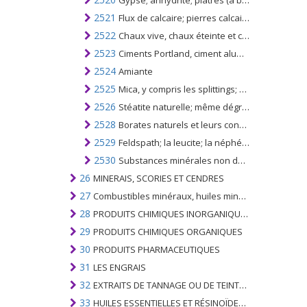
Gypse; anhydrite; plâtres (à base de gypse calciné ou de sulfate de calcium), colorés ou non, avec ou sans petites quantités d'accélérateurs ou de ralentisseurs
2521
Flux de calcaire; pierres calcaires et autres pierres calcaires des types utilisés pour la fabrication de chaux ou de ciment
2522
Chaux vive, chaux éteinte et chaux hydraulique; autres que l'oxyde et l'hydroxyde de calcium du n °. 2825
2523
Ciments Portland, ciment alumineux (ciment fondu), ciment laitier, ciment super-sulfate et ciments hydrauliques similaires, même colorés ou sous forme de clinkers
2524
Amiante
2525
Mica, y compris les splittings; déchets de mica
2526
Stéatite naturelle; même dégrossi ou simplement débité, par sciage ou autrement, en blocs ou en plaques de forme carrée ou rectangulaire; talc
2528
Borates naturels et leurs concentrés (même calcinés), à l'exclusion des borates séparés de la saumure naturelle; acide borique naturel ne contenant pas plus de 85% de H3BO3 calculé sur le poids sec
2529
Feldspath; la leucite; la néphéline et la syénite néphélinique; spath fluor
2530
Substances minérales non dénommées ni comprises ailleurs
26
MINERAIS, SCORIES ET CENDRES
27
Combustibles minéraux, huiles minérales et produits de leur distillation; SUBSTANCES BITUMINEUSES; CIRES MINÉRALES
28
PRODUITS CHIMIQUES INORGANIQUES; COMPOSÉS ORGANIQUES ET INORGANIQUES DE MÉTAUX PRÉCIEUX; DE MÉTAUX DES TERRES RARES, D'ÉLÉMENTS RADIOACTIFS ET D'ISOTOPES
29
PRODUITS CHIMIQUES ORGANIQUES
30
PRODUITS PHARMACEUTIQUES
31
LES ENGRAIS
32
EXTRAITS DE TANNAGE OU DE TEINTURE; TANINS ET LEURS DERIVES; COLORANTS, PIGMENTS ET AUTRES MATIERES COLORANTES; PEINTURES, VERNIS; MASTIC, AUTRES MASTIQUES; ENCRES
33
HUILES ESSENTIELLES ET RÉSINOÏDES; PARFUMERIE, PRÉPARATIONS COSMÉTIQUES OU DE TOILETTE