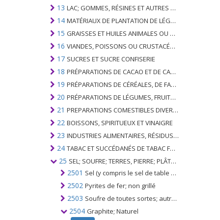
13
LAC; GOMMES, RÉSINES ET AUTRES SUCS ET EXTRAITS VÉGÉTAUX
14
MATÉRIAUX DE PLANTATION DE LÉGUMES; PRODUITS VÉGÉTAUX NON DÉNOMMÉS NI COMPRIS AILLEURS
15
GRAISSES ET HUILES ANIMALES OU VÉGÉTALES ET LEURS PRODUITS DE CLIVAGE; GRAISSES ANIMALES PRÉPARÉES; CIRES ANIMALES OU VÉGÉTALES
16
VIANDES, POISSONS OU CRUSTACÉS, MOLLUSQUES OU AUTRES INVERTÉBRÉS AQUATIQUES; PRÉPARATIONS DE CELLES-CI
17
SUCRES ET SUCRE CONFISERIE
18
PRÉPARATIONS DE CACAO ET DE CACAO
19
PRÉPARATIONS DE CÉRÉALES, DE FARINES, D'AMIDONS OU DE LAIT; PRODUITS DE PATISSERIE
20
PRÉPARATIONS DE LÉGUMES, FRUITS, NOIX OU AUTRES PARTIES DE PLANTES
21
PREPARATIONS COMESTIBLES DIVERSES
22
BOISSONS, SPIRITUEUX ET VINAIGRE
23
INDUSTRIES ALIMENTAIRES, RÉSIDUS ET DÉCHETS DE CELLES-CI; FOURRAGE ANIMAL PRÉPARÉ
24
TABAC ET SUCCÉDANÉS DE TABAC FABRIQUÉS
25
SEL; SOUFRE; TERRES, PIERRE; PLÂTRES, CHAUX ET CIMENT
2501
Sel (y compris le sel de table et le sel dénaturé); chlorure de sodium pur, même en solution aqueuse; eau de mer
2502
Pyrites de fer; non grillé
2503
Soufre de toutes sortes; autres que le soufre sublimé, précipité et colloïdal
2504
Graphite; Naturel