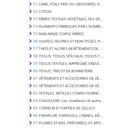
51
LAINE, POILS FINS OU GROSSIERS; FIL DE CHEVAL ET TISSU TISSÉ
52
COTON
53
FIBRES TEXTILES VÉGÉTALES; FILS DE PAPIER ET TISSUS DE FILS DE PAPIER
54
FILAMENTS FABRIQUES PAR L'HOMME; BANDES ET SIMILAIRES DE MATIERES TEXTILES SYNTHETIQUES
55
MAN-MADE STAPLE FIBRES
56
OUATES, FEUTRES ET NON-TISSÉS, FILS SPÉCIAUX; FICELLES, CORDES, CORDES, CÂBLES ET ARTICLES ASSOCIÉS
57
TAPIS ET AUTRES REVÊTEMENTS DE SOLS TEXTILES
58
TISSUS; TISSUS SPÉCIAUX, TISSUS TEXTILES TUFTED, DENTELLE, TAPISSERIES, GARNITURES, BRODERIES
59
TISSUS TEXTILES; IMPRÉGNÉ, ENDUIT, COUVERT OU LAMINÉ; ARTICLES TEXTILES D'UN TYPE ADAPTÉ À L'USAGE INDUSTRIEL
60
TISSUS; TRICOT DE BONNETERIE
61
VÊTEMENTS ET ACCESSOIRES DE VÊTEMENTS; TRICOT DE BONNETERIE
62
VÊTEMENTS ET ACCESSOIRES DE VÊTEMENTS; NON BONNETERIE
63
TEXTILES, ARTICLES CONFECTIONNÉS; SETS; VÊTEMENTS PORTÉS ET ARTICLES TEXTILES USÉS; RAGS
64
CHAUSSURE; Les Guetteurs et autres; PARTIES DE CES ARTICLES
65
COIFFEUR ET PARTIES DE CELUI-CI
66
PARAPLUIE, PARASOLS, CANNES, BÂTONNETS, FOUETS, PLANTES DE CONDUITE; ET LEURS PARTIES
67
PLUMES ET BAS, PRÉPARÉES; ET ARTICLES EN PLUME OU EN BAS; FLEURS ARTIFICIELLES; ARTICLES DE CHEVEUX HUMAINS