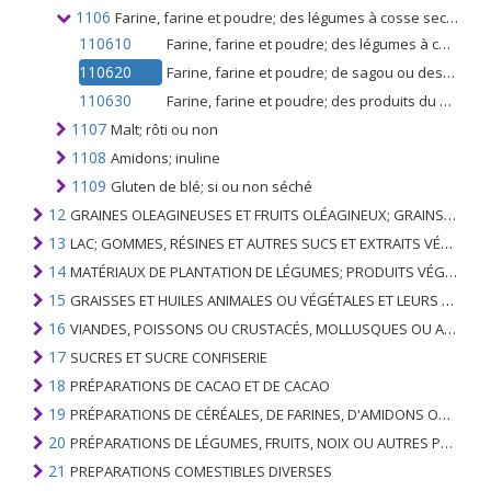
1106
Farine, farine et poudre; des légumes à cosse secs du n °. 0713, de sagou ou des racines ou tubercules du n °. 0714 ou des produits du chapitre 8
110610
Farine, farine et poudre; des légumes à cosse secs du n °. 0713
110620
Farine, farine et poudre; de sagou ou des racines ou tubercules du n °. 0714
110630
Farine, farine et poudre; des produits du chapitre 8
1107
Malt; rôti ou non
1108
Amidons; inuline
1109
Gluten de blé; si ou non séché
12
GRAINES OLEAGINEUSES ET FRUITS OLÉAGINEUX; GRAINS DIVERS, GRAINES ET FRUITS, PLANTES INDUSTRIELLES OU MÉDICINALES; PAILLE ET FOURRAGE
13
LAC; GOMMES, RÉSINES ET AUTRES SUCS ET EXTRAITS VÉGÉTAUX
14
MATÉRIAUX DE PLANTATION DE LÉGUMES; PRODUITS VÉGÉTAUX NON DÉNOMMÉS NI COMPRIS AILLEURS
15
GRAISSES ET HUILES ANIMALES OU VÉGÉTALES ET LEURS PRODUITS DE CLIVAGE; GRAISSES ANIMALES PRÉPARÉES; CIRES ANIMALES OU VÉGÉTALES
16
VIANDES, POISSONS OU CRUSTACÉS, MOLLUSQUES OU AUTRES INVERTÉBRÉS AQUATIQUES; PRÉPARATIONS DE CELLES-CI
17
SUCRES ET SUCRE CONFISERIE
18
PRÉPARATIONS DE CACAO ET DE CACAO
19
PRÉPARATIONS DE CÉRÉALES, DE FARINES, D'AMIDONS OU DE LAIT; PRODUITS DE PATISSERIE
20
PRÉPARATIONS DE LÉGUMES, FRUITS, NOIX OU AUTRES PARTIES DE PLANTES
21
PREPARATIONS COMESTIBLES DIVERSES