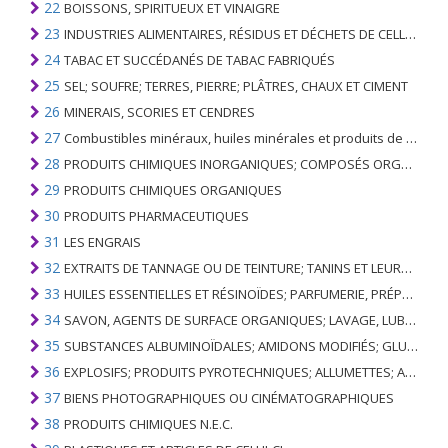
22
BOISSONS, SPIRITUEUX ET VINAIGRE
23
INDUSTRIES ALIMENTAIRES, RÉSIDUS ET DÉCHETS DE CELLES-CI; FOURRAGE ANIMAL PRÉPARÉ
24
TABAC ET SUCCÉDANÉS DE TABAC FABRIQUÉS
25
SEL; SOUFRE; TERRES, PIERRE; PLÂTRES, CHAUX ET CIMENT
26
MINERAIS, SCORIES ET CENDRES
27
Combustibles minéraux, huiles minérales et produits de leur distillation; SUBSTANCES BITUMINEUSES; CIRES MINÉRALES
28
PRODUITS CHIMIQUES INORGANIQUES; COMPOSÉS ORGANIQUES ET INORGANIQUES DE MÉTAUX PRÉCIEUX; DE MÉTAUX DES TERRES RARES, D'ÉLÉMENTS RADIOACTIFS ET D'ISOTOPES
29
PRODUITS CHIMIQUES ORGANIQUES
30
PRODUITS PHARMACEUTIQUES
31
LES ENGRAIS
32
EXTRAITS DE TANNAGE OU DE TEINTURE; TANINS ET LEURS DERIVES; COLORANTS, PIGMENTS ET AUTRES MATIERES COLORANTES; PEINTURES, VERNIS; MASTIC, AUTRES MASTIQUES; ENCRES
33
HUILES ESSENTIELLES ET RÉSINOÏDES; PARFUMERIE, PRÉPARATIONS COSMÉTIQUES OU DE TOILETTE
34
SAVON, AGENTS DE SURFACE ORGANIQUES; LAVAGE, LUBRIFICATION, POLISSAGE OU PRÉPARATION À L'ÉPURATION; CIRES ARTIFICIELLES OU PRÉPARÉES, BOUGIES ET ARTICLES SIMILAIRES, PÂTES À MODÉLISER, CIRES DENTAIRES ET PRÉPARATIONS DENTAIRES À BASE DE PLÂTRE
35
SUBSTANCES ALBUMINOÏDALES; AMIDONS MODIFIÉS; GLUES; ENZYMES
36
EXPLOSIFS; PRODUITS PYROTECHNIQUES; ALLUMETTES; ALLIAGES PYROPHORIQUES; CERTAINES PRÉPARATIONS COMBUSTIBLES
37
BIENS PHOTOGRAPHIQUES OU CINÉMATOGRAPHIQUES
38
PRODUITS CHIMIQUES N.E.C.