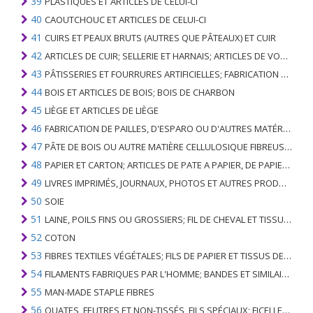
39
PLASTIQUES ET ARTICLES DE CELUI-CI
40
CAOUTCHOUC ET ARTICLES DE CELUI-CI
41
CUIRS ET PEAUX BRUTS (AUTRES QUE PÂTEAUX) ET CUIR
42
ARTICLES DE CUIR; SELLERIE ET ​​HARNAIS; ARTICLES DE VOYAGE, SACS À MAIN ET RÉCIPIENTS ANALOGUES; ARTICLES DE GUT ANIMAL (AUTRE QUE GUT DE SOIE-VERT)
43
PÂTISSERIES ET FOURRURES ARTIFICIELLES; FABRICATION DE CELLES-CI
44
BOIS ET ARTICLES DE BOIS; BOIS DE CHARBON
45
LIÈGE ET ARTICLES DE LIÈGE
46
FABRICATION DE PAILLES, D'ESPARO OU D'AUTRES MATÉRIAUX DE COULÉE; BASKETWARE ET WICKERWORK
47
PÂTE DE BOIS OU AUTRE MATIÈRE CELLULOSIQUE FIBREUSE; PAPIER OU CARTON RÉCUPÉRÉ (DÉCHETS ET DÉCHETS)
48
PAPIER ET CARTON; ARTICLES DE PATE A PAPIER, DE PAPIER OU DE CARTON
49
LIVRES IMPRIMÉS, JOURNAUX, PHOTOS ET AUTRES PRODUITS DE L'INDUSTRIE DE L'IMPRIMERIE; MANUSCRITS, TYPESCRIPTS ET PLANS
50
SOIE
51
LAINE, POILS FINS OU GROSSIERS; FIL DE CHEVAL ET TISSU TISSÉ
52
COTON
53
FIBRES TEXTILES VÉGÉTALES; FILS DE PAPIER ET TISSUS DE FILS DE PAPIER
54
FILAMENTS FABRIQUES PAR L'HOMME; BANDES ET SIMILAIRES DE MATIERES TEXTILES SYNTHETIQUES
55
MAN-MADE STAPLE FIBRES
56
OUATES, FEUTRES ET NON-TISSÉS, FILS SPÉCIAUX; FICELLES, CORDES, CORDES, CÂBLES ET ARTICLES ASSOCIÉS