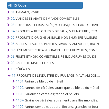
All HS Code
01
ANIMAUX; VIVRE
02
VIANDES ET ABATS DE VIANDE COMESTIBLES
03
POISSONS ET CRUSTACÉS, MOLLUSQUES ET AUTRES INVERTÉBRÉS AQUATIQUES
04
PRODUIT LAITIER; OEUFS D'OISEAUX; MIEL NATUREL; PRODUITS COMESTIBLES D'ORIGINE ANIMALE, NON ÉNUMÉRÉS AILLEURS OU INCLUS
05
PRODUITS D'ORIGINE ANIMALE; NON ÉNUMÉRÉ AILLEURS OU INCLUS
06
ARBRES ET AUTRES PLANTES, VIVANTS; AMPOULES, RACINES ET ANALOGUES; FLEURS COUPEES ET FEUILLAGE ORNEMENTAL
07
LÉGUMES ET CERTAINES RACINES ET TUBERCULES; COMESTIBLE
08
FRUITS ET NOIX, COMESTIBLES; PEEL D'AGRUMES OU DE MELONS
09
CAFÉ, THÉ, MATE ET ÉPICES
10
CÉRÉALES
11
PRODUITS DE L'INDUSTRIE DU FRAISAGE; MALT, AMIDONS, INULINE, GLUTEN DE BLÉ
1101
Farine de blé ou de méteil
1102
Farines de céréales; autre que du blé ou du méteil
1103
Gruaux de céréales; farine et pellets
1104
Grains de céréales autrement travaillés (mondés, roulés, en flocons, perlés, tranchés ou concassés), à l'exception du riz du n °. 1006; germes de céréales entiers, roulés, en flocons ou moulus
1105
Farine, semoule, poudre, flocons, granulés et boulettes de pommes de terre