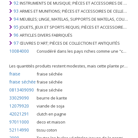
92
INSTRUMENTS DE MUSIQUE; PIÈCES ET ACCESSOIRES DE TELS ARTICLES
93
ARMES ET MUNITIONS; PIÈCES ET ACCESSOIRES DE CELLES-CI
94
MEUBLES; LINGE, MATELAS, SUPPORTS DE MATELAS, COUSSINS ET AMEUBLEMENT SIMILAIRE FARCI; LAMPES ET RACCORDS D'ÉCLAIRAGE, N.E.C .; SIGNES LUMINEUSES, PLAQUES DE NOMS LUMINEUSES ET SIMILAIRES; BÂTIMENTS PRÉFABRIQUÉS
95
JOUETS, JEUX ET SPORTS REQUIS; PIÈCES ET ACCESSOIRES DE CELLES-CI
96
ARTICLES DIVERS FABRIQUÉS
97
ŒUVRES D'ART; PIÈCES DE COLLECTION ET ANTIQUITÉS
10084000
Considéré dans les pays riches comme une "céréale mineure", le fonio blanc est une graminée de la famille des poaceae cultivée pour ses graines dans certaines régions d'Afrique.
Les quantités produits restent modestes, mais cette plante présente malgré tout de nombreuses qualités. Elle est utilisé dans l'alimentation humaine et entre dans la préparation de nombreuses recettes traditionnelles africaines comme le couscous, la bouillie, les boulettes, les beignets et même le pain.
fraise
fraise séchée
fraise séchée
fraise séchée
0813409090
fraise séchée
33029090
beurre de karite
12079920
viande de soja
42021291
clutch en pagne
97011000
deco et maison
52114990
tissu coton
2000