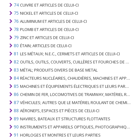
74
CUIVRE ET ARTICLES DE CELUI-CI
75
NICKEL ET ARTICLES DE CELUI-CI
76
ALUMINIUM ET ARTICLES DE CELUI-CI
78
PLOMB ET ARTICLES DE CELUI-CI
79
ZINC ET ARTICLES DE CELUI-CI
80
ÉTAIN; ARTICLES DE CELUI-CI
81
LES MÉTAUX; N.E.C., CERMETS ET ARTICLES DE CELUI-CI
82
OUTILS, OUTILS, COUVERTS, CUILLÈRES ET FOURCHES DE MÉTAUX DE BASE; PARTIES DE CELLES-CI, EN METAL DE BASE
83
MÉTAL; PRODUITS DIVERS DE BASE METAL
84
RÉACTEURS NUCLÉAIRES, CHAUDIÈRES, MACHINES ET APPAREILS MÉCANIQUES; PARTIES DE CELLES-CI
85
MACHINES ET ÉQUIPEMENTS ÉLECTRIQUES ET LEURS PARTIES; ENREGISTREURS ET REPRODUCTEURS SONORES; APPAREILS D'ENREGISTREMENT OU DE REPRODUCTION DES IMAGES ET DU SON EN TÉLÉVISION, PIÈCES ET ACCESSOIRES DE TELS ARTICLES
86
CHEMIN DE FER, LOCOMOTIVES DE TRAMWAY, MATÉRIEL ROULANT ET LEURS PARTIES; RACCORDS DE CHEMIN DE FER OU DE TRAMWAY ET RACCORDS ET PIÈCES DE CELLES-CI; ÉQUIPEMENT DE SIGNALISATION DE TRAFIC MÉCANIQUE (Y COMPRIS ÉLECTRO-MÉCANIQUE) DE TOUS TYPES
87
VÉHICULES; AUTRES QUE LE MATÉRIEL ROULANT DE CHEMIN DE FER OU DE TRAMWAY, ET LEURS PIÈCES ET ACCESSOIRES
88
AÉRONEFS, ESPACES ET PIÈCES DE CELUI-CI
89
NAVIRES, BATEAUX ET STRUCTURES FLOTTANTES
90
INSTRUMENTS ET APPAREILS OPTIQUES, PHOTOGRAPHIQUES, CINÉMATOGRAPHIQUES, DE MESURE, DE CONTRÔLE, DE MÉDECINE OU DE CHIRURGIE; PIÈCES ET ACCESSOIRES
91
HORLOGES ET MONTRES ET LEURS PARTIES