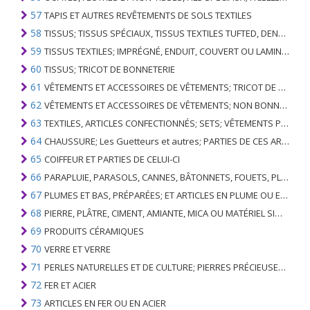
57
TAPIS ET AUTRES REVÊTEMENTS DE SOLS TEXTILES
58
TISSUS; TISSUS SPÉCIAUX, TISSUS TEXTILES TUFTED, DENTELLE, TAPISSERIES, GARNITURES, BRODERIES
59
TISSUS TEXTILES; IMPRÉGNÉ, ENDUIT, COUVERT OU LAMINÉ; ARTICLES TEXTILES D'UN TYPE ADAPTÉ À L'USAGE INDUSTRIEL
60
TISSUS; TRICOT DE BONNETERIE
61
VÊTEMENTS ET ACCESSOIRES DE VÊTEMENTS; TRICOT DE BONNETERIE
62
VÊTEMENTS ET ACCESSOIRES DE VÊTEMENTS; NON BONNETERIE
63
TEXTILES, ARTICLES CONFECTIONNÉS; SETS; VÊTEMENTS PORTÉS ET ARTICLES TEXTILES USÉS; RAGS
64
CHAUSSURE; Les Guetteurs et autres; PARTIES DE CES ARTICLES
65
COIFFEUR ET PARTIES DE CELUI-CI
66
PARAPLUIE, PARASOLS, CANNES, BÂTONNETS, FOUETS, PLANTES DE CONDUITE; ET LEURS PARTIES
67
PLUMES ET BAS, PRÉPARÉES; ET ARTICLES EN PLUME OU EN BAS; FLEURS ARTIFICIELLES; ARTICLES DE CHEVEUX HUMAINS
68
PIERRE, PLÂTRE, CIMENT, AMIANTE, MICA OU MATÉRIEL SIMILAIRE; ARTICLES DE CELUI-CI
69
PRODUITS CÉRAMIQUES
70
VERRE ET VERRE
71
PERLES NATURELLES ET DE CULTURE; PIERRES PRÉCIEUSES, SEMI-PRÉCIEUSES; MÉTAUX PRÉCIEUX, PLAQUÉS OU DOUBLÉS DE MÉTAUX PRÉCIEUX ET OUVRAGES EN CES MATIÈRES; IMITATION BIJOUTERIE; PIÈCE DE MONNAIE
72
FER ET ACIER
73
ARTICLES EN FER OU EN ACIER