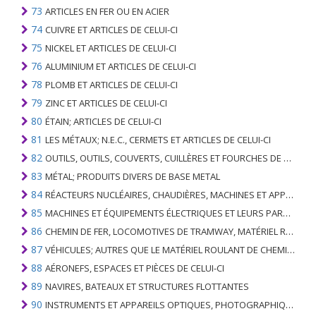
73
ARTICLES EN FER OU EN ACIER
74
CUIVRE ET ARTICLES DE CELUI-CI
75
NICKEL ET ARTICLES DE CELUI-CI
76
ALUMINIUM ET ARTICLES DE CELUI-CI
78
PLOMB ET ARTICLES DE CELUI-CI
79
ZINC ET ARTICLES DE CELUI-CI
80
ÉTAIN; ARTICLES DE CELUI-CI
81
LES MÉTAUX; N.E.C., CERMETS ET ARTICLES DE CELUI-CI
82
OUTILS, OUTILS, COUVERTS, CUILLÈRES ET FOURCHES DE MÉTAUX DE BASE; PARTIES DE CELLES-CI, EN METAL DE BASE
83
MÉTAL; PRODUITS DIVERS DE BASE METAL
84
RÉACTEURS NUCLÉAIRES, CHAUDIÈRES, MACHINES ET APPAREILS MÉCANIQUES; PARTIES DE CELLES-CI
85
MACHINES ET ÉQUIPEMENTS ÉLECTRIQUES ET LEURS PARTIES; ENREGISTREURS ET REPRODUCTEURS SONORES; APPAREILS D'ENREGISTREMENT OU DE REPRODUCTION DES IMAGES ET DU SON EN TÉLÉVISION, PIÈCES ET ACCESSOIRES DE TELS ARTICLES
86
CHEMIN DE FER, LOCOMOTIVES DE TRAMWAY, MATÉRIEL ROULANT ET LEURS PARTIES; RACCORDS DE CHEMIN DE FER OU DE TRAMWAY ET RACCORDS ET PIÈCES DE CELLES-CI; ÉQUIPEMENT DE SIGNALISATION DE TRAFIC MÉCANIQUE (Y COMPRIS ÉLECTRO-MÉCANIQUE) DE TOUS TYPES
87
VÉHICULES; AUTRES QUE LE MATÉRIEL ROULANT DE CHEMIN DE FER OU DE TRAMWAY, ET LEURS PIÈCES ET ACCESSOIRES
88
AÉRONEFS, ESPACES ET PIÈCES DE CELUI-CI
89
NAVIRES, BATEAUX ET STRUCTURES FLOTTANTES
90
INSTRUMENTS ET APPAREILS OPTIQUES, PHOTOGRAPHIQUES, CINÉMATOGRAPHIQUES, DE MESURE, DE CONTRÔLE, DE MÉDECINE OU DE CHIRURGIE; PIÈCES ET ACCESSOIRES