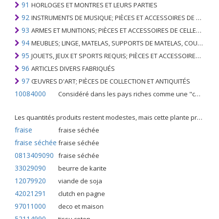
91
HORLOGES ET MONTRES ET LEURS PARTIES
92
INSTRUMENTS DE MUSIQUE; PIÈCES ET ACCESSOIRES DE TELS ARTICLES
93
ARMES ET MUNITIONS; PIÈCES ET ACCESSOIRES DE CELLES-CI
94
MEUBLES; LINGE, MATELAS, SUPPORTS DE MATELAS, COUSSINS ET AMEUBLEMENT SIMILAIRE FARCI; LAMPES ET RACCORDS D'ÉCLAIRAGE, N.E.C .; SIGNES LUMINEUSES, PLAQUES DE NOMS LUMINEUSES ET SIMILAIRES; BÂTIMENTS PRÉFABRIQUÉS
95
JOUETS, JEUX ET SPORTS REQUIS; PIÈCES ET ACCESSOIRES DE CELLES-CI
96
ARTICLES DIVERS FABRIQUÉS
97
ŒUVRES D'ART; PIÈCES DE COLLECTION ET ANTIQUITÉS
10084000
Considéré dans les pays riches comme une "céréale mineure", le fonio blanc est une graminée de la famille des poaceae cultivée pour ses graines dans certaines régions d'Afrique.
Les quantités produits restent modestes, mais cette plante présente malgré tout de nombreuses qualités. Elle est utilisé dans l'alimentation humaine et entre dans la préparation de nombreuses recettes traditionnelles africaines comme le couscous, la bouillie, les boulettes, les beignets et même le pain.
fraise
fraise séchée
fraise séchée
fraise séchée
0813409090
fraise séchée
33029090
beurre de karite
12079920
viande de soja
42021291
clutch en pagne
97011000
deco et maison
52114990