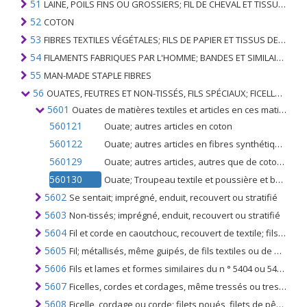
51
LAINE, POILS FINS OU GROSSIERS; FIL DE CHEVAL ET TISSU TISSÉ
52
COTON
53
FIBRES TEXTILES VÉGÉTALES; FILS DE PAPIER ET TISSUS DE FILS DE PAPIER
54
FILAMENTS FABRIQUES PAR L'HOMME; BANDES ET SIMILAIRES DE MATIERES TEXTILES SYNTHETIQUES
55
MAN-MADE STAPLE FIBRES
56
OUATES, FEUTRES ET NON-TISSÉS, FILS SPÉCIAUX; FICELLES, CORDES, CORDES, CÂBLES ET ARTICLES ASSOCIÉS
5601
Ouates de matières textiles et articles en ces matières; Fibres textiles, n'excédant pas 5 mm de longueur (floc), poussières textiles et neps de broyage
560121
Ouate; autres articles en coton
560122
Ouate; autres articles en fibres synthétiques ou artificielles
560129
Ouate; autres articles, autres que de coton ou de fibres synthétiques ou artificielles
560130
Ouate; Troupeau textile et poussière et broyeurs
5602
Se sentait; imprégné, enduit, recouvert ou stratifié
5603
Non-tissés; imprégné, enduit, recouvert ou stratifié
5604
Fil et corde en caoutchouc, recouvert de textile; fils et lames textiles et similaires du n ° 5404, 5405; imprégnés, enduits, recouverts ou gainés de caoutchouc ou de matière plastique
5605
Fil; métallisés, même guipés, de fils textiles ou de bandes ou formes similaires du n °. 5404 ou 5405, combinés avec du métal sous forme de fil, de bande ou de poudre ou recouverts de métal
5606
Fils et lames et formes similaires du n ° 5404 ou 5405, guipées (autres que celles du n ° 5606 et des fils de crin guipés); fils de chenille (y compris les fils de chenille); boucle wale-yarn
5607
Ficelles, cordes et cordages, même tressés ou tressés; imprégnés, enduits, recouverts ou gainés de caoutchouc ou de matière plastique
5608
Ficelle, cordage ou corde; filets noués, filets de pêche confectionnés et autres filets confectionnés, en matières textiles