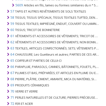
5609
Articles en fils, lames ou formes similaires du n ° 5404 ou 5405; ficelle, cordage, corde ou câbles n.c.a. ou inclus
57
TAPIS ET AUTRES REVÊTEMENTS DE SOLS TEXTILES
58
TISSUS; TISSUS SPÉCIAUX, TISSUS TEXTILES TUFTED, DENTELLE, TAPISSERIES, GARNITURES, BRODERIES
59
TISSUS TEXTILES; IMPRÉGNÉ, ENDUIT, COUVERT OU LAMINÉ; ARTICLES TEXTILES D'UN TYPE ADAPTÉ À L'USAGE INDUSTRIEL
60
TISSUS; TRICOT DE BONNETERIE
61
VÊTEMENTS ET ACCESSOIRES DE VÊTEMENTS; TRICOT DE BONNETERIE
62
VÊTEMENTS ET ACCESSOIRES DE VÊTEMENTS; NON BONNETERIE
63
TEXTILES, ARTICLES CONFECTIONNÉS; SETS; VÊTEMENTS PORTÉS ET ARTICLES TEXTILES USÉS; RAGS
64
CHAUSSURE; Les Guetteurs et autres; PARTIES DE CES ARTICLES
65
COIFFEUR ET PARTIES DE CELUI-CI
66
PARAPLUIE, PARASOLS, CANNES, BÂTONNETS, FOUETS, PLANTES DE CONDUITE; ET LEURS PARTIES
67
PLUMES ET BAS, PRÉPARÉES; ET ARTICLES EN PLUME OU EN BAS; FLEURS ARTIFICIELLES; ARTICLES DE CHEVEUX HUMAINS
68
PIERRE, PLÂTRE, CIMENT, AMIANTE, MICA OU MATÉRIEL SIMILAIRE; ARTICLES DE CELUI-CI
69
PRODUITS CÉRAMIQUES
70
VERRE ET VERRE
71
PERLES NATURELLES ET DE CULTURE; PIERRES PRÉCIEUSES, SEMI-PRÉCIEUSES; MÉTAUX PRÉCIEUX, PLAQUÉS OU DOUBLÉS DE MÉTAUX PRÉCIEUX ET OUVRAGES EN CES MATIÈRES; IMITATION BIJOUTERIE; PIÈCE DE MONNAIE
72
FER ET ACIER