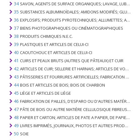
34
SAVON, AGENTS DE SURFACE ORGANIQUES; LAVAGE, LUBRIFICATION, POLISSAGE OU PRÉPARATION À L'ÉPURATION; CIRES ARTIFICIELLES OU PRÉPARÉES, BOUGIES ET ARTICLES SIMILAIRES, PÂTES À MODÉLISER, CIRES DENTAIRES ET PRÉPARATIONS DENTAIRES À BASE DE PLÂTRE
35
SUBSTANCES ALBUMINOÏDALES; AMIDONS MODIFIÉS; GLUES; ENZYMES
36
EXPLOSIFS; PRODUITS PYROTECHNIQUES; ALLUMETTES; ALLIAGES PYROPHORIQUES; CERTAINES PRÉPARATIONS COMBUSTIBLES
37
BIENS PHOTOGRAPHIQUES OU CINÉMATOGRAPHIQUES
38
PRODUITS CHIMIQUES N.E.C.
39
PLASTIQUES ET ARTICLES DE CELUI-CI
40
CAOUTCHOUC ET ARTICLES DE CELUI-CI
41
CUIRS ET PEAUX BRUTS (AUTRES QUE PÂTEAUX) ET CUIR
42
ARTICLES DE CUIR; SELLERIE ET ​​HARNAIS; ARTICLES DE VOYAGE, SACS À MAIN ET RÉCIPIENTS ANALOGUES; ARTICLES DE GUT ANIMAL (AUTRE QUE GUT DE SOIE-VERT)
43
PÂTISSERIES ET FOURRURES ARTIFICIELLES; FABRICATION DE CELLES-CI
44
BOIS ET ARTICLES DE BOIS; BOIS DE CHARBON
45
LIÈGE ET ARTICLES DE LIÈGE
46
FABRICATION DE PAILLES, D'ESPARO OU D'AUTRES MATÉRIAUX DE COULÉE; BASKETWARE ET WICKERWORK
47
PÂTE DE BOIS OU AUTRE MATIÈRE CELLULOSIQUE FIBREUSE; PAPIER OU CARTON RÉCUPÉRÉ (DÉCHETS ET DÉCHETS)
48
PAPIER ET CARTON; ARTICLES DE PATE A PAPIER, DE PAPIER OU DE CARTON
49
LIVRES IMPRIMÉS, JOURNAUX, PHOTOS ET AUTRES PRODUITS DE L'INDUSTRIE DE L'IMPRIMERIE; MANUSCRITS, TYPESCRIPTS ET PLANS
50
SOIE