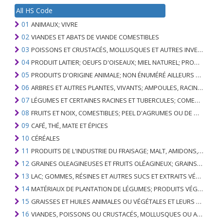
All HS Code
01
ANIMAUX; VIVRE
02
VIANDES ET ABATS DE VIANDE COMESTIBLES
03
POISSONS ET CRUSTACÉS, MOLLUSQUES ET AUTRES INVERTÉBRÉS AQUATIQUES
04
PRODUIT LAITIER; OEUFS D'OISEAUX; MIEL NATUREL; PRODUITS COMESTIBLES D'ORIGINE ANIMALE, NON ÉNUMÉRÉS AILLEURS OU INCLUS
05
PRODUITS D'ORIGINE ANIMALE; NON ÉNUMÉRÉ AILLEURS OU INCLUS
06
ARBRES ET AUTRES PLANTES, VIVANTS; AMPOULES, RACINES ET ANALOGUES; FLEURS COUPEES ET FEUILLAGE ORNEMENTAL
07
LÉGUMES ET CERTAINES RACINES ET TUBERCULES; COMESTIBLE
08
FRUITS ET NOIX, COMESTIBLES; PEEL D'AGRUMES OU DE MELONS
09
CAFÉ, THÉ, MATE ET ÉPICES
10
CÉRÉALES
11
PRODUITS DE L'INDUSTRIE DU FRAISAGE; MALT, AMIDONS, INULINE, GLUTEN DE BLÉ
12
GRAINES OLEAGINEUSES ET FRUITS OLÉAGINEUX; GRAINS DIVERS, GRAINES ET FRUITS, PLANTES INDUSTRIELLES OU MÉDICINALES; PAILLE ET FOURRAGE
13
LAC; GOMMES, RÉSINES ET AUTRES SUCS ET EXTRAITS VÉGÉTAUX
14
MATÉRIAUX DE PLANTATION DE LÉGUMES; PRODUITS VÉGÉTAUX NON DÉNOMMÉS NI COMPRIS AILLEURS
15
GRAISSES ET HUILES ANIMALES OU VÉGÉTALES ET LEURS PRODUITS DE CLIVAGE; GRAISSES ANIMALES PRÉPARÉES; CIRES ANIMALES OU VÉGÉTALES
16
VIANDES, POISSONS OU CRUSTACÉS, MOLLUSQUES OU AUTRES INVERTÉBRÉS AQUATIQUES; PRÉPARATIONS DE CELLES-CI