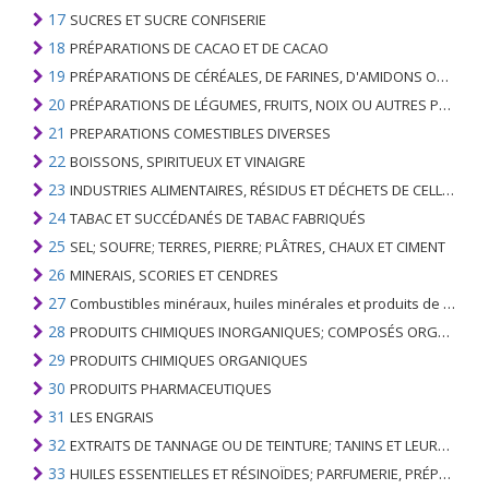
17
SUCRES ET SUCRE CONFISERIE
18
PRÉPARATIONS DE CACAO ET DE CACAO
19
PRÉPARATIONS DE CÉRÉALES, DE FARINES, D'AMIDONS OU DE LAIT; PRODUITS DE PATISSERIE
20
PRÉPARATIONS DE LÉGUMES, FRUITS, NOIX OU AUTRES PARTIES DE PLANTES
21
PREPARATIONS COMESTIBLES DIVERSES
22
BOISSONS, SPIRITUEUX ET VINAIGRE
23
INDUSTRIES ALIMENTAIRES, RÉSIDUS ET DÉCHETS DE CELLES-CI; FOURRAGE ANIMAL PRÉPARÉ
24
TABAC ET SUCCÉDANÉS DE TABAC FABRIQUÉS
25
SEL; SOUFRE; TERRES, PIERRE; PLÂTRES, CHAUX ET CIMENT
26
MINERAIS, SCORIES ET CENDRES
27
Combustibles minéraux, huiles minérales et produits de leur distillation; SUBSTANCES BITUMINEUSES; CIRES MINÉRALES
28
PRODUITS CHIMIQUES INORGANIQUES; COMPOSÉS ORGANIQUES ET INORGANIQUES DE MÉTAUX PRÉCIEUX; DE MÉTAUX DES TERRES RARES, D'ÉLÉMENTS RADIOACTIFS ET D'ISOTOPES
29
PRODUITS CHIMIQUES ORGANIQUES
30
PRODUITS PHARMACEUTIQUES
31
LES ENGRAIS
32
EXTRAITS DE TANNAGE OU DE TEINTURE; TANINS ET LEURS DERIVES; COLORANTS, PIGMENTS ET AUTRES MATIERES COLORANTES; PEINTURES, VERNIS; MASTIC, AUTRES MASTIQUES; ENCRES
33
HUILES ESSENTIELLES ET RÉSINOÏDES; PARFUMERIE, PRÉPARATIONS COSMÉTIQUES OU DE TOILETTE