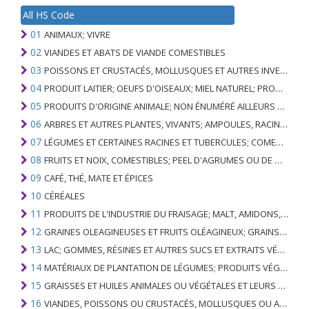
All HS Code
01
ANIMAUX; VIVRE
02
VIANDES ET ABATS DE VIANDE COMESTIBLES
03
POISSONS ET CRUSTACÉS, MOLLUSQUES ET AUTRES INVERTÉBRÉS AQUATIQUES
04
PRODUIT LAITIER; OEUFS D'OISEAUX; MIEL NATUREL; PRODUITS COMESTIBLES D'ORIGINE ANIMALE, NON ÉNUMÉRÉS AILLEURS OU INCLUS
05
PRODUITS D'ORIGINE ANIMALE; NON ÉNUMÉRÉ AILLEURS OU INCLUS
06
ARBRES ET AUTRES PLANTES, VIVANTS; AMPOULES, RACINES ET ANALOGUES; FLEURS COUPEES ET FEUILLAGE ORNEMENTAL
07
LÉGUMES ET CERTAINES RACINES ET TUBERCULES; COMESTIBLE
08
FRUITS ET NOIX, COMESTIBLES; PEEL D'AGRUMES OU DE MELONS
09
CAFÉ, THÉ, MATE ET ÉPICES
10
CÉRÉALES
11
PRODUITS DE L'INDUSTRIE DU FRAISAGE; MALT, AMIDONS, INULINE, GLUTEN DE BLÉ
12
GRAINES OLEAGINEUSES ET FRUITS OLÉAGINEUX; GRAINS DIVERS, GRAINES ET FRUITS, PLANTES INDUSTRIELLES OU MÉDICINALES; PAILLE ET FOURRAGE
13
LAC; GOMMES, RÉSINES ET AUTRES SUCS ET EXTRAITS VÉGÉTAUX
14
MATÉRIAUX DE PLANTATION DE LÉGUMES; PRODUITS VÉGÉTAUX NON DÉNOMMÉS NI COMPRIS AILLEURS
15
GRAISSES ET HUILES ANIMALES OU VÉGÉTALES ET LEURS PRODUITS DE CLIVAGE; GRAISSES ANIMALES PRÉPARÉES; CIRES ANIMALES OU VÉGÉTALES
16
VIANDES, POISSONS OU CRUSTACÉS, MOLLUSQUES OU AUTRES INVERTÉBRÉS AQUATIQUES; PRÉPARATIONS DE CELLES-CI