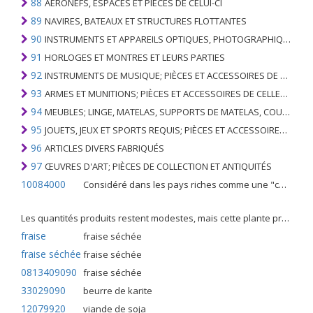
88
AÉRONEFS, ESPACES ET PIÈCES DE CELUI-CI
89
NAVIRES, BATEAUX ET STRUCTURES FLOTTANTES
90
INSTRUMENTS ET APPAREILS OPTIQUES, PHOTOGRAPHIQUES, CINÉMATOGRAPHIQUES, DE MESURE, DE CONTRÔLE, DE MÉDECINE OU DE CHIRURGIE; PIÈCES ET ACCESSOIRES
91
HORLOGES ET MONTRES ET LEURS PARTIES
92
INSTRUMENTS DE MUSIQUE; PIÈCES ET ACCESSOIRES DE TELS ARTICLES
93
ARMES ET MUNITIONS; PIÈCES ET ACCESSOIRES DE CELLES-CI
94
MEUBLES; LINGE, MATELAS, SUPPORTS DE MATELAS, COUSSINS ET AMEUBLEMENT SIMILAIRE FARCI; LAMPES ET RACCORDS D'ÉCLAIRAGE, N.E.C .; SIGNES LUMINEUSES, PLAQUES DE NOMS LUMINEUSES ET SIMILAIRES; BÂTIMENTS PRÉFABRIQUÉS
95
JOUETS, JEUX ET SPORTS REQUIS; PIÈCES ET ACCESSOIRES DE CELLES-CI
96
ARTICLES DIVERS FABRIQUÉS
97
ŒUVRES D'ART; PIÈCES DE COLLECTION ET ANTIQUITÉS
10084000
Considéré dans les pays riches comme une "céréale mineure", le fonio blanc est une graminée de la famille des poaceae cultivée pour ses graines dans certaines régions d'Afrique.
Les quantités produits restent modestes, mais cette plante présente malgré tout de nombreuses qualités. Elle est utilisé dans l'alimentation humaine et entre dans la préparation de nombreuses recettes traditionnelles africaines comme le couscous, la bouillie, les boulettes, les beignets et même le pain.
fraise
fraise séchée
fraise séchée
fraise séchée
0813409090
fraise séchée
33029090
beurre de karite
12079920
viande de soja