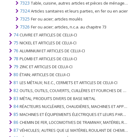
7323
Table, cuisine, autres articles et pièces de ménage en fer ou en acier; laine de fer ou d'acier; éponges à récurer et tampons à récurer ou à polir, gants et articles simil. en fer ou en acier
7324
Articles sanitaires et leurs parties, en fer ou en acier
7325
Fer ou acier; articles moulés
7326
Fer ou acier; articles, n.c.a. au chapitre 73
74
CUIVRE ET ARTICLES DE CELUI-CI
75
NICKEL ET ARTICLES DE CELUI-CI
76
ALUMINIUM ET ARTICLES DE CELUI-CI
78
PLOMB ET ARTICLES DE CELUI-CI
79
ZINC ET ARTICLES DE CELUI-CI
80
ÉTAIN; ARTICLES DE CELUI-CI
81
LES MÉTAUX; N.E.C., CERMETS ET ARTICLES DE CELUI-CI
82
OUTILS, OUTILS, COUVERTS, CUILLÈRES ET FOURCHES DE MÉTAUX DE BASE; PARTIES DE CELLES-CI, EN METAL DE BASE
83
MÉTAL; PRODUITS DIVERS DE BASE METAL
84
RÉACTEURS NUCLÉAIRES, CHAUDIÈRES, MACHINES ET APPAREILS MÉCANIQUES; PARTIES DE CELLES-CI
85
MACHINES ET ÉQUIPEMENTS ÉLECTRIQUES ET LEURS PARTIES; ENREGISTREURS ET REPRODUCTEURS SONORES; APPAREILS D'ENREGISTREMENT OU DE REPRODUCTION DES IMAGES ET DU SON EN TÉLÉVISION, PIÈCES ET ACCESSOIRES DE TELS ARTICLES
86
CHEMIN DE FER, LOCOMOTIVES DE TRAMWAY, MATÉRIEL ROULANT ET LEURS PARTIES; RACCORDS DE CHEMIN DE FER OU DE TRAMWAY ET RACCORDS ET PIÈCES DE CELLES-CI; ÉQUIPEMENT DE SIGNALISATION DE TRAFIC MÉCANIQUE (Y COMPRIS ÉLECTRO-MÉCANIQUE) DE TOUS TYPES
87
VÉHICULES; AUTRES QUE LE MATÉRIEL ROULANT DE CHEMIN DE FER OU DE TRAMWAY, ET LEURS PIÈCES ET ACCESSOIRES