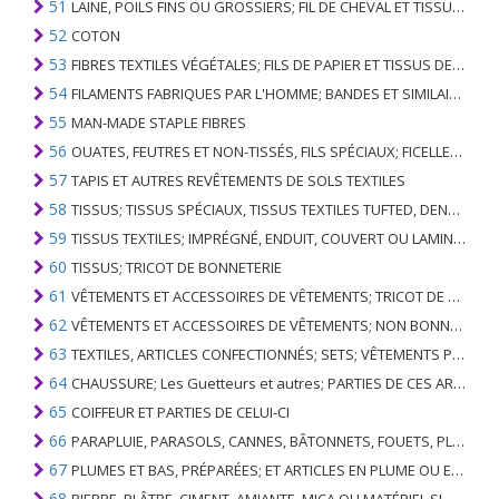
51
LAINE, POILS FINS OU GROSSIERS; FIL DE CHEVAL ET TISSU TISSÉ
52
COTON
53
FIBRES TEXTILES VÉGÉTALES; FILS DE PAPIER ET TISSUS DE FILS DE PAPIER
54
FILAMENTS FABRIQUES PAR L'HOMME; BANDES ET SIMILAIRES DE MATIERES TEXTILES SYNTHETIQUES
55
MAN-MADE STAPLE FIBRES
56
OUATES, FEUTRES ET NON-TISSÉS, FILS SPÉCIAUX; FICELLES, CORDES, CORDES, CÂBLES ET ARTICLES ASSOCIÉS
57
TAPIS ET AUTRES REVÊTEMENTS DE SOLS TEXTILES
58
TISSUS; TISSUS SPÉCIAUX, TISSUS TEXTILES TUFTED, DENTELLE, TAPISSERIES, GARNITURES, BRODERIES
59
TISSUS TEXTILES; IMPRÉGNÉ, ENDUIT, COUVERT OU LAMINÉ; ARTICLES TEXTILES D'UN TYPE ADAPTÉ À L'USAGE INDUSTRIEL
60
TISSUS; TRICOT DE BONNETERIE
61
VÊTEMENTS ET ACCESSOIRES DE VÊTEMENTS; TRICOT DE BONNETERIE
62
VÊTEMENTS ET ACCESSOIRES DE VÊTEMENTS; NON BONNETERIE
63
TEXTILES, ARTICLES CONFECTIONNÉS; SETS; VÊTEMENTS PORTÉS ET ARTICLES TEXTILES USÉS; RAGS
64
CHAUSSURE; Les Guetteurs et autres; PARTIES DE CES ARTICLES
65
COIFFEUR ET PARTIES DE CELUI-CI
66
PARAPLUIE, PARASOLS, CANNES, BÂTONNETS, FOUETS, PLANTES DE CONDUITE; ET LEURS PARTIES
67
PLUMES ET BAS, PRÉPARÉES; ET ARTICLES EN PLUME OU EN BAS; FLEURS ARTIFICIELLES; ARTICLES DE CHEVEUX HUMAINS
68