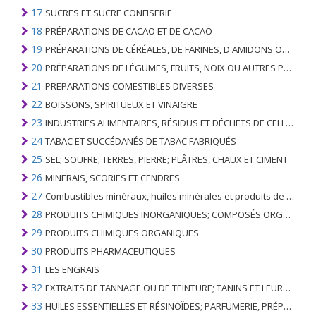
17
SUCRES ET SUCRE CONFISERIE
18
PRÉPARATIONS DE CACAO ET DE CACAO
19
PRÉPARATIONS DE CÉRÉALES, DE FARINES, D'AMIDONS OU DE LAIT; PRODUITS DE PATISSERIE
20
PRÉPARATIONS DE LÉGUMES, FRUITS, NOIX OU AUTRES PARTIES DE PLANTES
21
PREPARATIONS COMESTIBLES DIVERSES
22
BOISSONS, SPIRITUEUX ET VINAIGRE
23
INDUSTRIES ALIMENTAIRES, RÉSIDUS ET DÉCHETS DE CELLES-CI; FOURRAGE ANIMAL PRÉPARÉ
24
TABAC ET SUCCÉDANÉS DE TABAC FABRIQUÉS
25
SEL; SOUFRE; TERRES, PIERRE; PLÂTRES, CHAUX ET CIMENT
26
MINERAIS, SCORIES ET CENDRES
27
Combustibles minéraux, huiles minérales et produits de leur distillation; SUBSTANCES BITUMINEUSES; CIRES MINÉRALES
28
PRODUITS CHIMIQUES INORGANIQUES; COMPOSÉS ORGANIQUES ET INORGANIQUES DE MÉTAUX PRÉCIEUX; DE MÉTAUX DES TERRES RARES, D'ÉLÉMENTS RADIOACTIFS ET D'ISOTOPES
29
PRODUITS CHIMIQUES ORGANIQUES
30
PRODUITS PHARMACEUTIQUES
31
LES ENGRAIS
32
EXTRAITS DE TANNAGE OU DE TEINTURE; TANINS ET LEURS DERIVES; COLORANTS, PIGMENTS ET AUTRES MATIERES COLORANTES; PEINTURES, VERNIS; MASTIC, AUTRES MASTIQUES; ENCRES
33
HUILES ESSENTIELLES ET RÉSINOÏDES; PARFUMERIE, PRÉPARATIONS COSMÉTIQUES OU DE TOILETTE