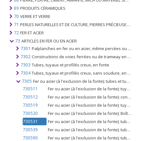
PIERRE, PLÂTRE, CIMENT, AMIANTE, MICA OU MATÉRIEL SIMILAIRE; ARTICLES DE CELUI-CI
69
PRODUITS CÉRAMIQUES
70
VERRE ET VERRE
71
PERLES NATURELLES ET DE CULTURE; PIERRES PRÉCIEUSES, SEMI-PRÉCIEUSES; MÉTAUX PRÉCIEUX, PLAQUÉS OU DOUBLÉS DE MÉTAUX PRÉCIEUX ET OUVRAGES EN CES MATIÈRES; IMITATION BIJOUTERIE; PIÈCE DE MONNAIE
72
FER ET ACIER
73
ARTICLES EN FER OU EN ACIER
7301
Palplanches en fer ou en acier, même percées ou faites d'éléments assemblés; cornières, profilés et profilés soudés, en fer ou en acier
7302
Constructions de voies ferrées ou de tramway en fer ou en acier; rails, rails de contrôle et de voie, lames d'aiguillage, grenouilles à croisement, barres de pointage, traverses, assiettes à poisson, coins de chaises, semelles, plaques de base, liens et similaires
7303
Tubes, tuyaux et profilés creux, en fonte
7304
Tubes, tuyaux et profilés creux, sans soudure, en fer (autres que la fonte) ou en acier
7305
Fer ou acier (à l'exclusion de la fonte); tubes et tuyaux (p.ex. soudés, rivés ou fermés de façon similaire), ayant des sections circulaires dont le diamètre extérieur est supérieur à 406,4 mm, non sans soudure
730511
Fer ou acier (à l'exclusion de la fonte); tuyaux de canalisation du type utilisé pour les canalisations de pétrole ou de gaz (non sans soudure), soudés à l'arc immergé longitudinalement, ayant des sections circulaires, diamètre extérieur supérieur à 406,4 mm
730512
Fer ou acier (à l'exclusion de la fonte); conduites tubulaires des types utilisés pour les oléoducs ou les gazoducs (non homogènes), soudées longitudinalement (non soudées à l'arc immergé), ayant des sections transversales circulaires, diamètre extérieur supérieur à 406,4 mm
730519
Fer ou acier (à l'exclusion de la fonte); tuyaux de canalisation du type utilisé pour les canalisations de pétrole ou de gaz (non sans soudure), (non soudés longitudinalement), ayant des sections circulaires, le diamètre extérieur est supérieur à 406,4 mm
730520
Fer ou acier (à l'exclusion de la fonte); Boîtier du type utilisé pour le forage du pétrole ou du gaz (non homogène), ayant des sections circulaires, dont le diamètre extérieur est supérieur à 406,4 mm
730531
Fer ou acier (à l'exclusion de la fonte); tubes et tuyaux (autres que les tubes de canalisation ou les tubages des types utilisés pour les canalisations d'huile ou de gaz), soudés longitudinalement, ayant des sections circulaires, d'un diamètre extérieur supérieur à 406,4 mm (non continu)
730539
Fer ou acier (à l'exclusion de la fonte); tubes et tuyaux (autres que les tubes de canalisation ou les tubages des types utilisés pour les canalisations de pétrole ou de gaz), soudés (non soudés longitudinalement), ayant des sections circulaires, dont le diamètre extérieur est supérieur à 406,4 mm (pas sans soudure)
730590
Fer ou acier (à l'exclusion de la fonte); tubes et tuyaux n.c.a. dans le n ° 7305, ayant des sections transversales circulaires, diamètre externe supérieur à 406,4 mm, (non transparent)