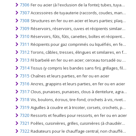
7306
Fer ou acier (à l'exclusion de la fonte); tubes, tuyaux et profilés creux (non continus), n.c.a. au chapitre 73
7307
Accessoires de tuyauterie (raccords, coudes, manchons, par exemple), en fer ou en acier
7308
Structures en fer ou en acier et leurs parties; plaques, tiges, cornières, profilés, sections, tubes et similaires, préparés pour être utilisés dans des structures
7309
Réservoirs, réservoirs, cuves et récipients similaires; pour tout matériau (à l'exclusion du gaz comprimé ou liquéfié), en fer ou en acier, d'une capacité excédant 300 l, même avec revêtement ou isolation thermique
7310
Réservoirs, fûts, fûts, canettes, boîtes et récipients similaires, en toutes matières (à l'exclusion des gaz comprimés ou liquéfiés), en fer ou en acier, d'une capacité n'excédant pas 300 l, même isolés ou calorifugés
7311
Récipients pour gaz comprimés ou liquéfiés, en fer ou en acier
7312
Torons, câbles, tresses, élingues et similaires, en fer ou en acier, non isolés pour l'électricité
7313
Fil barbelé en fer ou en acier; cerceau torsadé ou simple fil plat, barbelé ou non et fil double faiblement tordu, des types utilisés pour clôtures, en fer ou en acier
7314
Tissus (y compris les bandes sans fin), grillages, filets et clôtures, en fils de fer ou d'acier; métal déployé de fer ou d'acier
7315
Chaînes et leurs parties, en fer ou en acier
7316
Ancres, grappins et leurs parties, en fer ou en acier
7317
Clous, punaises, punaises, clous à dentelure, agrafes et similaires, en fer ou en acier, à tête ou autre, mais à l'exclusion des ouvrages à tête en cuivre
7318
Vis, boulons, écrous, tire-fond, crochets à vis, rivets, goupilles, chevilles, clavettes, rondelles (y compris les rondelles destinées à faire ressort) et articles similaires, en fer ou en acier
7319
Aiguilles à coudre et à tricoter, corsets, crochets, pointes à broder et articles similaires, à main, en fer ou en acier; épingles de sûreté et autres épingles en fer ou en acier, non dénommées ni comprises ailleurs
7320
Ressorts et feuilles pour ressorts, en fer ou en acier
7321
Poêles, cuisinières, grilles, cuisinières (à chaudières auxiliaires pour le chauffage central), barbecues, braseros, anneaux à gaz, chauffe-plats et appareils similaires non électriques pour la maison, en fer ou en acier
7322
Radiateurs pour le chauffage central, non chauffés électriquement et leurs parties, en fer ou en acier; réchauffeurs d'air, distributeurs d'air chaud non chauffés électriquement, avec ventilateur ou ventilateur