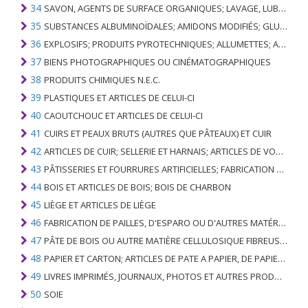
34
SAVON, AGENTS DE SURFACE ORGANIQUES; LAVAGE, LUBRIFICATION, POLISSAGE OU PRÉPARATION À L'ÉPURATION; CIRES ARTIFICIELLES OU PRÉPARÉES, BOUGIES ET ARTICLES SIMILAIRES, PÂTES À MODÉLISER, CIRES DENTAIRES ET PRÉPARATIONS DENTAIRES À BASE DE PLÂTRE
35
SUBSTANCES ALBUMINOÏDALES; AMIDONS MODIFIÉS; GLUES; ENZYMES
36
EXPLOSIFS; PRODUITS PYROTECHNIQUES; ALLUMETTES; ALLIAGES PYROPHORIQUES; CERTAINES PRÉPARATIONS COMBUSTIBLES
37
BIENS PHOTOGRAPHIQUES OU CINÉMATOGRAPHIQUES
38
PRODUITS CHIMIQUES N.E.C.
39
PLASTIQUES ET ARTICLES DE CELUI-CI
40
CAOUTCHOUC ET ARTICLES DE CELUI-CI
41
CUIRS ET PEAUX BRUTS (AUTRES QUE PÂTEAUX) ET CUIR
42
ARTICLES DE CUIR; SELLERIE ET ​​HARNAIS; ARTICLES DE VOYAGE, SACS À MAIN ET RÉCIPIENTS ANALOGUES; ARTICLES DE GUT ANIMAL (AUTRE QUE GUT DE SOIE-VERT)
43
PÂTISSERIES ET FOURRURES ARTIFICIELLES; FABRICATION DE CELLES-CI
44
BOIS ET ARTICLES DE BOIS; BOIS DE CHARBON
45
LIÈGE ET ARTICLES DE LIÈGE
46
FABRICATION DE PAILLES, D'ESPARO OU D'AUTRES MATÉRIAUX DE COULÉE; BASKETWARE ET WICKERWORK
47
PÂTE DE BOIS OU AUTRE MATIÈRE CELLULOSIQUE FIBREUSE; PAPIER OU CARTON RÉCUPÉRÉ (DÉCHETS ET DÉCHETS)
48
PAPIER ET CARTON; ARTICLES DE PATE A PAPIER, DE PAPIER OU DE CARTON
49
LIVRES IMPRIMÉS, JOURNAUX, PHOTOS ET AUTRES PRODUITS DE L'INDUSTRIE DE L'IMPRIMERIE; MANUSCRITS, TYPESCRIPTS ET PLANS
50
SOIE