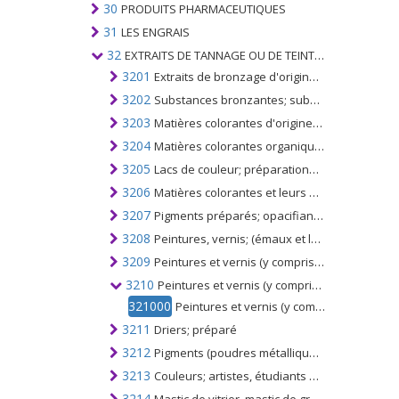
30
PRODUITS PHARMACEUTIQUES
31
LES ENGRAIS
32
EXTRAITS DE TANNAGE OU DE TEINTURE; TANINS ET LEURS DERIVES; COLORANTS, PIGMENTS ET AUTRES MATIERES COLORANTES; PEINTURES, VERNIS; MASTIC, AUTRES MASTIQUES; ENCRES
3201
Extraits de bronzage d'origine végétale; tanins et leurs sels, éthers, esters et autres dérivés
3202
Substances bronzantes; substances tannantes organiques ou inorganiques synthétiques; préparations tannantes contenant ou non des substances tannantes naturelles, préparations enzymatiques pour le prétannage
3203
Matières colorantes d'origine végétale ou animale (y compris les extraits de teinture, pas de noir animal); si chimiquement défini ou non; préparations à base de matières colorantes d'origine végétale ou animale
3204
Matières colorantes organiques synthétiques et préparations à base de celles-ci; les produits organiques synthétiques utilisés comme agents d'avivage fluorescents ou comme luminophores; si défini chimiquement ou non
3205
Lacs de couleur; préparations à base de laques colorées, telles que spécifiées à la note 3 du présent chapitre
3206
Matières colorantes et leurs préparations n.c.a. dans le n ° 3203, 3204, 3205; produits inorganiques, utilisés comme luminophores, même de constitution chimique définie
3207
Pigments préparés; opacifiants, couleurs, émaux vitrifiables, glaçures, engobes (engobes), lustres liquides, etc. utilisés dans l'émaillage ou l'industrie du verre; fritte de verre et poudre, granules ou flocons
3208
Peintures, vernis; (émaux et laques) à base de polymères synthétiques ou de polymères naturels chimiquement modifiés, dispersés ou dissous dans un milieu non aqueux
3209
Peintures et vernis (y compris les émaux et les laques) à base de polymères naturels synthétiques ou modifiés chimiquement, dispersés ou dissous dans un milieu aqueux
3210
Peintures et vernis (y compris les émaux, les laques et les détrempes), à l'exclusion de ceux du n °. 3209, pigments à l'eau préparés des types utilisés pour le finissage du cuir
321000
Peintures et vernis (y compris les émaux, les laques et les détrempes), pigments à l'eau préparés des types utilisés pour le finissage du cuir
3211
Driers; préparé
3212
Pigments (poudres métalliques et flocons) dispersés dans des milieux non aqueux sous forme liquide ou pâteuse, tels qu'utilisés dans la fabrication de peintures (y compris les émaux); emboutissage des feuilles, des colorants, etc dans des formes, emballage pour la vente au détail
3213
Couleurs; artistes, étudiants ou peintres d'enseignes, modifiant les teintes, les couleurs d'amusement et similaires; en tablettes, tubes, bocaux, bouteilles, poêles ou sous formes ou emballages similaires
3214