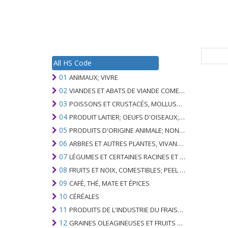
All HS Code
01
ANIMAUX; VIVRE
02
VIANDES ET ABATS DE VIANDE COMESTIBLES
03
POISSONS ET CRUSTACÉS, MOLLUSQUES ET AUTRES INVERTÉBRÉS AQUATIQUES
04
PRODUIT LAITIER; OEUFS D'OISEAUX; MIEL NATUREL; PRODUITS COMESTIBLES D'ORIGINE ANIMALE, NON ÉNUMÉRÉS AILLEURS OU INCLUS
05
PRODUITS D'ORIGINE ANIMALE; NON ÉNUMÉRÉ AILLEURS OU INCLUS
06
ARBRES ET AUTRES PLANTES, VIVANTS; AMPOULES, RACINES ET ANALOGUES; FLEURS COUPEES ET FEUILLAGE ORNEMENTAL
07
LÉGUMES ET CERTAINES RACINES ET TUBERCULES; COMESTIBLE
08
FRUITS ET NOIX, COMESTIBLES; PEEL D'AGRUMES OU DE MELONS
09
CAFÉ, THÉ, MATE ET ÉPICES
10
CÉRÉALES
11
PRODUITS DE L'INDUSTRIE DU FRAISAGE; MALT, AMIDONS, INULINE, GLUTEN DE BLÉ
12
GRAINES OLEAGINEUSES ET FRUITS OLÉAGINEUX; GRAINS DIVERS, GRAINES ET FRUITS, PLANTES INDUSTRIELLES OU MÉDICINALES; PAILLE ET FOURRAGE