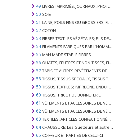
49
LIVRES IMPRIMÉS, JOURNAUX, PHOTOS ET AUTRES PRODUITS DE L'INDUSTRIE DE L'IMPRIMERIE; MANUSCRITS, TYPESCRIPTS ET PLANS
50
SOIE
51
LAINE, POILS FINS OU GROSSIERS; FIL DE CHEVAL ET TISSU TISSÉ
52
COTON
53
FIBRES TEXTILES VÉGÉTALES; FILS DE PAPIER ET TISSUS DE FILS DE PAPIER
54
FILAMENTS FABRIQUES PAR L'HOMME; BANDES ET SIMILAIRES DE MATIERES TEXTILES SYNTHETIQUES
55
MAN-MADE STAPLE FIBRES
56
OUATES, FEUTRES ET NON-TISSÉS, FILS SPÉCIAUX; FICELLES, CORDES, CORDES, CÂBLES ET ARTICLES ASSOCIÉS
57
TAPIS ET AUTRES REVÊTEMENTS DE SOLS TEXTILES
58
TISSUS; TISSUS SPÉCIAUX, TISSUS TEXTILES TUFTED, DENTELLE, TAPISSERIES, GARNITURES, BRODERIES
59
TISSUS TEXTILES; IMPRÉGNÉ, ENDUIT, COUVERT OU LAMINÉ; ARTICLES TEXTILES D'UN TYPE ADAPTÉ À L'USAGE INDUSTRIEL
60
TISSUS; TRICOT DE BONNETERIE
61
VÊTEMENTS ET ACCESSOIRES DE VÊTEMENTS; TRICOT DE BONNETERIE
62
VÊTEMENTS ET ACCESSOIRES DE VÊTEMENTS; NON BONNETERIE
63
TEXTILES, ARTICLES CONFECTIONNÉS; SETS; VÊTEMENTS PORTÉS ET ARTICLES TEXTILES USÉS; RAGS
64
CHAUSSURE; Les Guetteurs et autres; PARTIES DE CES ARTICLES
65
COIFFEUR ET PARTIES DE CELUI-CI