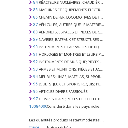
84
RÉACTEURS NUCLÉAIRES, CHAUDIÈRES, MACHINES ET APPAREILS MÉCANIQUES; PARTIES DE CELLES-CI
85
MACHINES ET ÉQUIPEMENTS ÉLECTRIQUES ET LEURS PARTIES; ENREGISTREURS ET REPRODUCTEURS SONORES; APPAREILS D'ENREGISTREMENT OU DE REPRODUCTION DES IMAGES ET DU SON EN TÉLÉVISION, PIÈCES ET ACCESSOIRES DE TELS ARTICLES
86
CHEMIN DE FER, LOCOMOTIVES DE TRAMWAY, MATÉRIEL ROULANT ET LEURS PARTIES; RACCORDS DE CHEMIN DE FER OU DE TRAMWAY ET RACCORDS ET PIÈCES DE CELLES-CI; ÉQUIPEMENT DE SIGNALISATION DE TRAFIC MÉCANIQUE (Y COMPRIS ÉLECTRO-MÉCANIQUE) DE TOUS TYPES
87
VÉHICULES; AUTRES QUE LE MATÉRIEL ROULANT DE CHEMIN DE FER OU DE TRAMWAY, ET LEURS PIÈCES ET ACCESSOIRES
88
AÉRONEFS, ESPACES ET PIÈCES DE CELUI-CI
89
NAVIRES, BATEAUX ET STRUCTURES FLOTTANTES
90
INSTRUMENTS ET APPAREILS OPTIQUES, PHOTOGRAPHIQUES, CINÉMATOGRAPHIQUES, DE MESURE, DE CONTRÔLE, DE MÉDECINE OU DE CHIRURGIE; PIÈCES ET ACCESSOIRES
91
HORLOGES ET MONTRES ET LEURS PARTIES
92
INSTRUMENTS DE MUSIQUE; PIÈCES ET ACCESSOIRES DE TELS ARTICLES
93
ARMES ET MUNITIONS; PIÈCES ET ACCESSOIRES DE CELLES-CI
94
MEUBLES; LINGE, MATELAS, SUPPORTS DE MATELAS, COUSSINS ET AMEUBLEMENT SIMILAIRE FARCI; LAMPES ET RACCORDS D'ÉCLAIRAGE, N.E.C .; SIGNES LUMINEUSES, PLAQUES DE NOMS LUMINEUSES ET SIMILAIRES; BÂTIMENTS PRÉFABRIQUÉS
95
JOUETS, JEUX ET SPORTS REQUIS; PIÈCES ET ACCESSOIRES DE CELLES-CI
96
ARTICLES DIVERS FABRIQUÉS
97
ŒUVRES D'ART; PIÈCES DE COLLECTION ET ANTIQUITÉS
10084000
Considéré dans les pays riches comme une "céréale mineure", le fonio blanc est une graminée de la famille des poaceae cultivée pour ses graines dans certaines régions d'Afrique.
Les quantités produits restent modestes, mais cette plante présente malgré tout de nombreuses qualités. Elle est utilisé dans l'alimentation humaine et entre dans la préparation de nombreuses recettes traditionnelles africaines comme le couscous, la bouillie, les boulettes, les beignets et même le pain.
fraise
fraise séchée