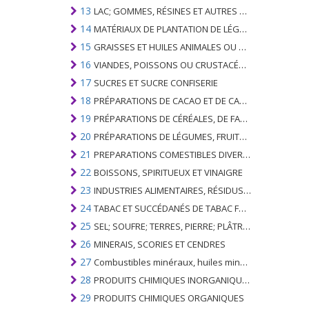
13
LAC; GOMMES, RÉSINES ET AUTRES SUCS ET EXTRAITS VÉGÉTAUX
14
MATÉRIAUX DE PLANTATION DE LÉGUMES; PRODUITS VÉGÉTAUX NON DÉNOMMÉS NI COMPRIS AILLEURS
15
GRAISSES ET HUILES ANIMALES OU VÉGÉTALES ET LEURS PRODUITS DE CLIVAGE; GRAISSES ANIMALES PRÉPARÉES; CIRES ANIMALES OU VÉGÉTALES
16
VIANDES, POISSONS OU CRUSTACÉS, MOLLUSQUES OU AUTRES INVERTÉBRÉS AQUATIQUES; PRÉPARATIONS DE CELLES-CI
17
SUCRES ET SUCRE CONFISERIE
18
PRÉPARATIONS DE CACAO ET DE CACAO
19
PRÉPARATIONS DE CÉRÉALES, DE FARINES, D'AMIDONS OU DE LAIT; PRODUITS DE PATISSERIE
20
PRÉPARATIONS DE LÉGUMES, FRUITS, NOIX OU AUTRES PARTIES DE PLANTES
21
PREPARATIONS COMESTIBLES DIVERSES
22
BOISSONS, SPIRITUEUX ET VINAIGRE
23
INDUSTRIES ALIMENTAIRES, RÉSIDUS ET DÉCHETS DE CELLES-CI; FOURRAGE ANIMAL PRÉPARÉ
24
TABAC ET SUCCÉDANÉS DE TABAC FABRIQUÉS
25
SEL; SOUFRE; TERRES, PIERRE; PLÂTRES, CHAUX ET CIMENT
26
MINERAIS, SCORIES ET CENDRES
27
Combustibles minéraux, huiles minérales et produits de leur distillation; SUBSTANCES BITUMINEUSES; CIRES MINÉRALES
28
PRODUITS CHIMIQUES INORGANIQUES; COMPOSÉS ORGANIQUES ET INORGANIQUES DE MÉTAUX PRÉCIEUX; DE MÉTAUX DES TERRES RARES, D'ÉLÉMENTS RADIOACTIFS ET D'ISOTOPES
29
PRODUITS CHIMIQUES ORGANIQUES