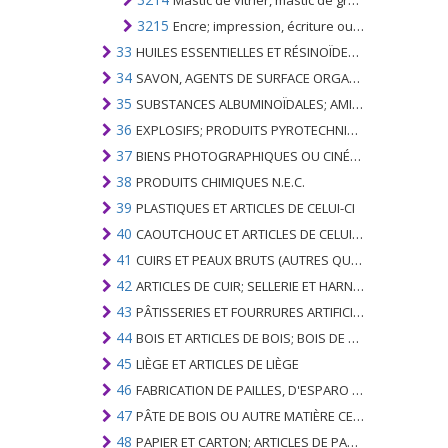
Mastic de vitrier, mastic de greffage, ciments de résine, composés de calfeutrage et autres mastics; garnitures de peintres; produits de surfaçage non réfractaires pour façades, murs intérieurs, planchers, plafonds ou similaires
3215
Encre; impression, écriture ou dessin d'encre et d'autres encres; si concentré ou non
33
HUILES ESSENTIELLES ET RÉSINOÏDES; PARFUMERIE, PRÉPARATIONS COSMÉTIQUES OU DE TOILETTE
34
SAVON, AGENTS DE SURFACE ORGANIQUES; LAVAGE, LUBRIFICATION, POLISSAGE OU PRÉPARATION À L'ÉPURATION; CIRES ARTIFICIELLES OU PRÉPARÉES, BOUGIES ET ARTICLES SIMILAIRES, PÂTES À MODÉLISER, CIRES DENTAIRES ET PRÉPARATIONS DENTAIRES À BASE DE PLÂTRE
35
SUBSTANCES ALBUMINOÏDALES; AMIDONS MODIFIÉS; GLUES; ENZYMES
36
EXPLOSIFS; PRODUITS PYROTECHNIQUES; ALLUMETTES; ALLIAGES PYROPHORIQUES; CERTAINES PRÉPARATIONS COMBUSTIBLES
37
BIENS PHOTOGRAPHIQUES OU CINÉMATOGRAPHIQUES
38
PRODUITS CHIMIQUES N.E.C.
39
PLASTIQUES ET ARTICLES DE CELUI-CI
40
CAOUTCHOUC ET ARTICLES DE CELUI-CI
41
CUIRS ET PEAUX BRUTS (AUTRES QUE PÂTEAUX) ET CUIR
42
ARTICLES DE CUIR; SELLERIE ET ​​HARNAIS; ARTICLES DE VOYAGE, SACS À MAIN ET RÉCIPIENTS ANALOGUES; ARTICLES DE GUT ANIMAL (AUTRE QUE GUT DE SOIE-VERT)
43
PÂTISSERIES ET FOURRURES ARTIFICIELLES; FABRICATION DE CELLES-CI
44
BOIS ET ARTICLES DE BOIS; BOIS DE CHARBON
45
LIÈGE ET ARTICLES DE LIÈGE
46
FABRICATION DE PAILLES, D'ESPARO OU D'AUTRES MATÉRIAUX DE COULÉE; BASKETWARE ET WICKERWORK
47
PÂTE DE BOIS OU AUTRE MATIÈRE CELLULOSIQUE FIBREUSE; PAPIER OU CARTON RÉCUPÉRÉ (DÉCHETS ET DÉCHETS)
48
PAPIER ET CARTON; ARTICLES DE PATE A PAPIER, DE PAPIER OU DE CARTON