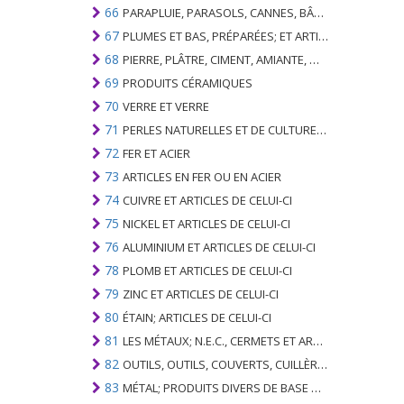
66
PARAPLUIE, PARASOLS, CANNES, BÂTONNETS, FOUETS, PLANTES DE CONDUITE; ET LEURS PARTIES
67
PLUMES ET BAS, PRÉPARÉES; ET ARTICLES EN PLUME OU EN BAS; FLEURS ARTIFICIELLES; ARTICLES DE CHEVEUX HUMAINS
68
PIERRE, PLÂTRE, CIMENT, AMIANTE, MICA OU MATÉRIEL SIMILAIRE; ARTICLES DE CELUI-CI
69
PRODUITS CÉRAMIQUES
70
VERRE ET VERRE
71
PERLES NATURELLES ET DE CULTURE; PIERRES PRÉCIEUSES, SEMI-PRÉCIEUSES; MÉTAUX PRÉCIEUX, PLAQUÉS OU DOUBLÉS DE MÉTAUX PRÉCIEUX ET OUVRAGES EN CES MATIÈRES; IMITATION BIJOUTERIE; PIÈCE DE MONNAIE
72
FER ET ACIER
73
ARTICLES EN FER OU EN ACIER
74
CUIVRE ET ARTICLES DE CELUI-CI
75
NICKEL ET ARTICLES DE CELUI-CI
76
ALUMINIUM ET ARTICLES DE CELUI-CI
78
PLOMB ET ARTICLES DE CELUI-CI
79
ZINC ET ARTICLES DE CELUI-CI
80
ÉTAIN; ARTICLES DE CELUI-CI
81
LES MÉTAUX; N.E.C., CERMETS ET ARTICLES DE CELUI-CI
82
OUTILS, OUTILS, COUVERTS, CUILLÈRES ET FOURCHES DE MÉTAUX DE BASE; PARTIES DE CELLES-CI, EN METAL DE BASE
83
MÉTAL; PRODUITS DIVERS DE BASE METAL