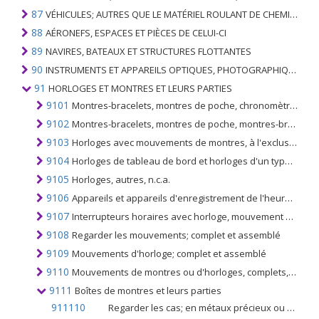
87
VÉHICULES; AUTRES QUE LE MATÉRIEL ROULANT DE CHEMIN DE FER OU DE TRAMWAY, ET LEURS PIÈCES ET ACCESSOIRES
88
AÉRONEFS, ESPACES ET PIÈCES DE CELUI-CI
89
NAVIRES, BATEAUX ET STRUCTURES FLOTTANTES
90
INSTRUMENTS ET APPAREILS OPTIQUES, PHOTOGRAPHIQUES, CINÉMATOGRAPHIQUES, DE MESURE, DE CONTRÔLE, DE MÉDECINE OU DE CHIRURGIE; PIÈCES ET ACCESSOIRES
91
HORLOGES ET MONTRES ET LEURS PARTIES
9101
Montres-bracelets, montres de poche, chronomètres et autres montres; avec un boitier en métal précieux ou en métal revêtu de métal précieux
9102
Montres-bracelets, montres de poche, montres-bracelets et autres montres, autres que celles du no. 9101
9103
Horloges avec mouvements de montres, à l'exclusion des horloges du n ° 9104
9104
Horloges de tableau de bord et horloges d'un type similaire pour véhicules, aéronefs, vaisseaux spatiaux ou vaisseaux
9105
Horloges, autres, n.c.a.
9106
Appareils et appareils d'enregistrement de l'heure pour la mesure, l'enregistrement ou autrement indiquant des intervalles de temps, avec une horloge, un mouvement de montre ou un moteur synchrone
9107
Interrupteurs horaires avec horloge, mouvement de montre ou moteur synchrone
9108
Regarder les mouvements; complet et assemblé
9109
Mouvements d'horloge; complet et assemblé
9110
Mouvements de montres ou d'horloges, complets, non assemblés ou partiellement assemblés (ensembles de mouvements); mouvements de montre ou d'horloge incomplets, assemblés; mouvements brusques de montre ou d'horloge
9111
Boîtes de montres et leurs parties
911110
Regarder les cas; en métaux précieux ou en plaqués de métaux précieux