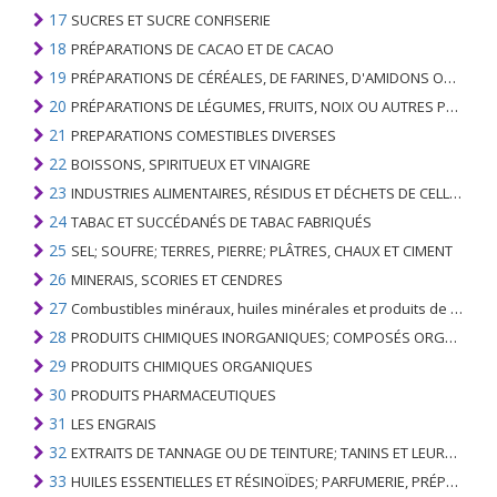
17
SUCRES ET SUCRE CONFISERIE
18
PRÉPARATIONS DE CACAO ET DE CACAO
19
PRÉPARATIONS DE CÉRÉALES, DE FARINES, D'AMIDONS OU DE LAIT; PRODUITS DE PATISSERIE
20
PRÉPARATIONS DE LÉGUMES, FRUITS, NOIX OU AUTRES PARTIES DE PLANTES
21
PREPARATIONS COMESTIBLES DIVERSES
22
BOISSONS, SPIRITUEUX ET VINAIGRE
23
INDUSTRIES ALIMENTAIRES, RÉSIDUS ET DÉCHETS DE CELLES-CI; FOURRAGE ANIMAL PRÉPARÉ
24
TABAC ET SUCCÉDANÉS DE TABAC FABRIQUÉS
25
SEL; SOUFRE; TERRES, PIERRE; PLÂTRES, CHAUX ET CIMENT
26
MINERAIS, SCORIES ET CENDRES
27
Combustibles minéraux, huiles minérales et produits de leur distillation; SUBSTANCES BITUMINEUSES; CIRES MINÉRALES
28
PRODUITS CHIMIQUES INORGANIQUES; COMPOSÉS ORGANIQUES ET INORGANIQUES DE MÉTAUX PRÉCIEUX; DE MÉTAUX DES TERRES RARES, D'ÉLÉMENTS RADIOACTIFS ET D'ISOTOPES
29
PRODUITS CHIMIQUES ORGANIQUES
30
PRODUITS PHARMACEUTIQUES
31
LES ENGRAIS
32
EXTRAITS DE TANNAGE OU DE TEINTURE; TANINS ET LEURS DERIVES; COLORANTS, PIGMENTS ET AUTRES MATIERES COLORANTES; PEINTURES, VERNIS; MASTIC, AUTRES MASTIQUES; ENCRES
33
HUILES ESSENTIELLES ET RÉSINOÏDES; PARFUMERIE, PRÉPARATIONS COSMÉTIQUES OU DE TOILETTE