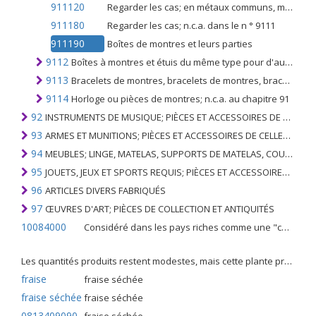
911120
Regarder les cas; en métaux communs, même plaqués or ou argentés
911180
Regarder les cas; n.c.a. dans le n ° 9111
911190
Boîtes de montres et leurs parties
9112
Boîtes à montres et étuis du même type pour d'autres articles du présent chapitre et leurs parties
9113
Bracelets de montres, bracelets de montres, bracelets de montres et leurs parties
9114
Horloge ou pièces de montres; n.c.a. au chapitre 91
92
INSTRUMENTS DE MUSIQUE; PIÈCES ET ACCESSOIRES DE TELS ARTICLES
93
ARMES ET MUNITIONS; PIÈCES ET ACCESSOIRES DE CELLES-CI
94
MEUBLES; LINGE, MATELAS, SUPPORTS DE MATELAS, COUSSINS ET AMEUBLEMENT SIMILAIRE FARCI; LAMPES ET RACCORDS D'ÉCLAIRAGE, N.E.C .; SIGNES LUMINEUSES, PLAQUES DE NOMS LUMINEUSES ET SIMILAIRES; BÂTIMENTS PRÉFABRIQUÉS
95
JOUETS, JEUX ET SPORTS REQUIS; PIÈCES ET ACCESSOIRES DE CELLES-CI
96
ARTICLES DIVERS FABRIQUÉS
97
ŒUVRES D'ART; PIÈCES DE COLLECTION ET ANTIQUITÉS
10084000
Considéré dans les pays riches comme une "céréale mineure", le fonio blanc est une graminée de la famille des poaceae cultivée pour ses graines dans certaines régions d'Afrique.
Les quantités produits restent modestes, mais cette plante présente malgré tout de nombreuses qualités. Elle est utilisé dans l'alimentation humaine et entre dans la préparation de nombreuses recettes traditionnelles africaines comme le couscous, la bouillie, les boulettes, les beignets et même le pain.
fraise
fraise séchée
fraise séchée
fraise séchée
0813409090