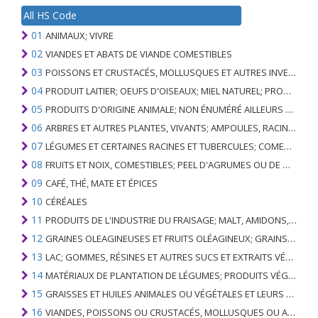
All HS Code
01
ANIMAUX; VIVRE
02
VIANDES ET ABATS DE VIANDE COMESTIBLES
03
POISSONS ET CRUSTACÉS, MOLLUSQUES ET AUTRES INVERTÉBRÉS AQUATIQUES
04
PRODUIT LAITIER; OEUFS D'OISEAUX; MIEL NATUREL; PRODUITS COMESTIBLES D'ORIGINE ANIMALE, NON ÉNUMÉRÉS AILLEURS OU INCLUS
05
PRODUITS D'ORIGINE ANIMALE; NON ÉNUMÉRÉ AILLEURS OU INCLUS
06
ARBRES ET AUTRES PLANTES, VIVANTS; AMPOULES, RACINES ET ANALOGUES; FLEURS COUPEES ET FEUILLAGE ORNEMENTAL
07
LÉGUMES ET CERTAINES RACINES ET TUBERCULES; COMESTIBLE
08
FRUITS ET NOIX, COMESTIBLES; PEEL D'AGRUMES OU DE MELONS
09
CAFÉ, THÉ, MATE ET ÉPICES
10
CÉRÉALES
11
PRODUITS DE L'INDUSTRIE DU FRAISAGE; MALT, AMIDONS, INULINE, GLUTEN DE BLÉ
12
GRAINES OLEAGINEUSES ET FRUITS OLÉAGINEUX; GRAINS DIVERS, GRAINES ET FRUITS, PLANTES INDUSTRIELLES OU MÉDICINALES; PAILLE ET FOURRAGE
13
LAC; GOMMES, RÉSINES ET AUTRES SUCS ET EXTRAITS VÉGÉTAUX
14
MATÉRIAUX DE PLANTATION DE LÉGUMES; PRODUITS VÉGÉTAUX NON DÉNOMMÉS NI COMPRIS AILLEURS
15
GRAISSES ET HUILES ANIMALES OU VÉGÉTALES ET LEURS PRODUITS DE CLIVAGE; GRAISSES ANIMALES PRÉPARÉES; CIRES ANIMALES OU VÉGÉTALES
16
VIANDES, POISSONS OU CRUSTACÉS, MOLLUSQUES OU AUTRES INVERTÉBRÉS AQUATIQUES; PRÉPARATIONS DE CELLES-CI