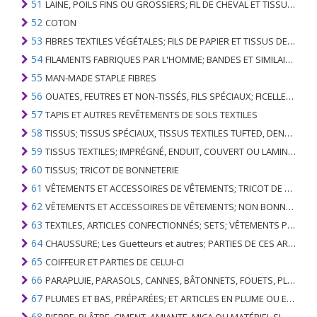
51
LAINE, POILS FINS OU GROSSIERS; FIL DE CHEVAL ET TISSU TISSÉ
52
COTON
53
FIBRES TEXTILES VÉGÉTALES; FILS DE PAPIER ET TISSUS DE FILS DE PAPIER
54
FILAMENTS FABRIQUES PAR L'HOMME; BANDES ET SIMILAIRES DE MATIERES TEXTILES SYNTHETIQUES
55
MAN-MADE STAPLE FIBRES
56
OUATES, FEUTRES ET NON-TISSÉS, FILS SPÉCIAUX; FICELLES, CORDES, CORDES, CÂBLES ET ARTICLES ASSOCIÉS
57
TAPIS ET AUTRES REVÊTEMENTS DE SOLS TEXTILES
58
TISSUS; TISSUS SPÉCIAUX, TISSUS TEXTILES TUFTED, DENTELLE, TAPISSERIES, GARNITURES, BRODERIES
59
TISSUS TEXTILES; IMPRÉGNÉ, ENDUIT, COUVERT OU LAMINÉ; ARTICLES TEXTILES D'UN TYPE ADAPTÉ À L'USAGE INDUSTRIEL
60
TISSUS; TRICOT DE BONNETERIE
61
VÊTEMENTS ET ACCESSOIRES DE VÊTEMENTS; TRICOT DE BONNETERIE
62
VÊTEMENTS ET ACCESSOIRES DE VÊTEMENTS; NON BONNETERIE
63
TEXTILES, ARTICLES CONFECTIONNÉS; SETS; VÊTEMENTS PORTÉS ET ARTICLES TEXTILES USÉS; RAGS
64
CHAUSSURE; Les Guetteurs et autres; PARTIES DE CES ARTICLES
65
COIFFEUR ET PARTIES DE CELUI-CI
66
PARAPLUIE, PARASOLS, CANNES, BÂTONNETS, FOUETS, PLANTES DE CONDUITE; ET LEURS PARTIES
67
PLUMES ET BAS, PRÉPARÉES; ET ARTICLES EN PLUME OU EN BAS; FLEURS ARTIFICIELLES; ARTICLES DE CHEVEUX HUMAINS
68