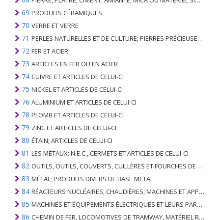
PIERRE, PLÂTRE, CIMENT, AMIANTE, MICA OU MATÉRIEL SIMILAIRE; ARTICLES DE CELUI-CI
69
PRODUITS CÉRAMIQUES
70
VERRE ET VERRE
71
PERLES NATURELLES ET DE CULTURE; PIERRES PRÉCIEUSES, SEMI-PRÉCIEUSES; MÉTAUX PRÉCIEUX, PLAQUÉS OU DOUBLÉS DE MÉTAUX PRÉCIEUX ET OUVRAGES EN CES MATIÈRES; IMITATION BIJOUTERIE; PIÈCE DE MONNAIE
72
FER ET ACIER
73
ARTICLES EN FER OU EN ACIER
74
CUIVRE ET ARTICLES DE CELUI-CI
75
NICKEL ET ARTICLES DE CELUI-CI
76
ALUMINIUM ET ARTICLES DE CELUI-CI
78
PLOMB ET ARTICLES DE CELUI-CI
79
ZINC ET ARTICLES DE CELUI-CI
80
ÉTAIN; ARTICLES DE CELUI-CI
81
LES MÉTAUX; N.E.C., CERMETS ET ARTICLES DE CELUI-CI
82
OUTILS, OUTILS, COUVERTS, CUILLÈRES ET FOURCHES DE MÉTAUX DE BASE; PARTIES DE CELLES-CI, EN METAL DE BASE
83
MÉTAL; PRODUITS DIVERS DE BASE METAL
84
RÉACTEURS NUCLÉAIRES, CHAUDIÈRES, MACHINES ET APPAREILS MÉCANIQUES; PARTIES DE CELLES-CI
85
MACHINES ET ÉQUIPEMENTS ÉLECTRIQUES ET LEURS PARTIES; ENREGISTREURS ET REPRODUCTEURS SONORES; APPAREILS D'ENREGISTREMENT OU DE REPRODUCTION DES IMAGES ET DU SON EN TÉLÉVISION, PIÈCES ET ACCESSOIRES DE TELS ARTICLES
86
CHEMIN DE FER, LOCOMOTIVES DE TRAMWAY, MATÉRIEL ROULANT ET LEURS PARTIES; RACCORDS DE CHEMIN DE FER OU DE TRAMWAY ET RACCORDS ET PIÈCES DE CELLES-CI; ÉQUIPEMENT DE SIGNALISATION DE TRAFIC MÉCANIQUE (Y COMPRIS ÉLECTRO-MÉCANIQUE) DE TOUS TYPES