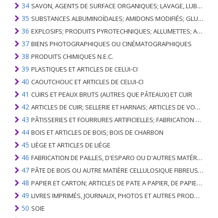
34
SAVON, AGENTS DE SURFACE ORGANIQUES; LAVAGE, LUBRIFICATION, POLISSAGE OU PRÉPARATION À L'ÉPURATION; CIRES ARTIFICIELLES OU PRÉPARÉES, BOUGIES ET ARTICLES SIMILAIRES, PÂTES À MODÉLISER, CIRES DENTAIRES ET PRÉPARATIONS DENTAIRES À BASE DE PLÂTRE
35
SUBSTANCES ALBUMINOÏDALES; AMIDONS MODIFIÉS; GLUES; ENZYMES
36
EXPLOSIFS; PRODUITS PYROTECHNIQUES; ALLUMETTES; ALLIAGES PYROPHORIQUES; CERTAINES PRÉPARATIONS COMBUSTIBLES
37
BIENS PHOTOGRAPHIQUES OU CINÉMATOGRAPHIQUES
38
PRODUITS CHIMIQUES N.E.C.
39
PLASTIQUES ET ARTICLES DE CELUI-CI
40
CAOUTCHOUC ET ARTICLES DE CELUI-CI
41
CUIRS ET PEAUX BRUTS (AUTRES QUE PÂTEAUX) ET CUIR
42
ARTICLES DE CUIR; SELLERIE ET ​​HARNAIS; ARTICLES DE VOYAGE, SACS À MAIN ET RÉCIPIENTS ANALOGUES; ARTICLES DE GUT ANIMAL (AUTRE QUE GUT DE SOIE-VERT)
43
PÂTISSERIES ET FOURRURES ARTIFICIELLES; FABRICATION DE CELLES-CI
44
BOIS ET ARTICLES DE BOIS; BOIS DE CHARBON
45
LIÈGE ET ARTICLES DE LIÈGE
46
FABRICATION DE PAILLES, D'ESPARO OU D'AUTRES MATÉRIAUX DE COULÉE; BASKETWARE ET WICKERWORK
47
PÂTE DE BOIS OU AUTRE MATIÈRE CELLULOSIQUE FIBREUSE; PAPIER OU CARTON RÉCUPÉRÉ (DÉCHETS ET DÉCHETS)
48
PAPIER ET CARTON; ARTICLES DE PATE A PAPIER, DE PAPIER OU DE CARTON
49
LIVRES IMPRIMÉS, JOURNAUX, PHOTOS ET AUTRES PRODUITS DE L'INDUSTRIE DE L'IMPRIMERIE; MANUSCRITS, TYPESCRIPTS ET PLANS
50
SOIE