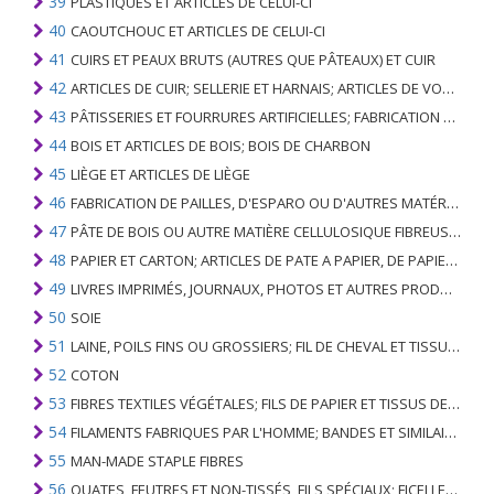
39
PLASTIQUES ET ARTICLES DE CELUI-CI
40
CAOUTCHOUC ET ARTICLES DE CELUI-CI
41
CUIRS ET PEAUX BRUTS (AUTRES QUE PÂTEAUX) ET CUIR
42
ARTICLES DE CUIR; SELLERIE ET ​​HARNAIS; ARTICLES DE VOYAGE, SACS À MAIN ET RÉCIPIENTS ANALOGUES; ARTICLES DE GUT ANIMAL (AUTRE QUE GUT DE SOIE-VERT)
43
PÂTISSERIES ET FOURRURES ARTIFICIELLES; FABRICATION DE CELLES-CI
44
BOIS ET ARTICLES DE BOIS; BOIS DE CHARBON
45
LIÈGE ET ARTICLES DE LIÈGE
46
FABRICATION DE PAILLES, D'ESPARO OU D'AUTRES MATÉRIAUX DE COULÉE; BASKETWARE ET WICKERWORK
47
PÂTE DE BOIS OU AUTRE MATIÈRE CELLULOSIQUE FIBREUSE; PAPIER OU CARTON RÉCUPÉRÉ (DÉCHETS ET DÉCHETS)
48
PAPIER ET CARTON; ARTICLES DE PATE A PAPIER, DE PAPIER OU DE CARTON
49
LIVRES IMPRIMÉS, JOURNAUX, PHOTOS ET AUTRES PRODUITS DE L'INDUSTRIE DE L'IMPRIMERIE; MANUSCRITS, TYPESCRIPTS ET PLANS
50
SOIE
51
LAINE, POILS FINS OU GROSSIERS; FIL DE CHEVAL ET TISSU TISSÉ
52
COTON
53
FIBRES TEXTILES VÉGÉTALES; FILS DE PAPIER ET TISSUS DE FILS DE PAPIER
54
FILAMENTS FABRIQUES PAR L'HOMME; BANDES ET SIMILAIRES DE MATIERES TEXTILES SYNTHETIQUES
55
MAN-MADE STAPLE FIBRES
56
OUATES, FEUTRES ET NON-TISSÉS, FILS SPÉCIAUX; FICELLES, CORDES, CORDES, CÂBLES ET ARTICLES ASSOCIÉS