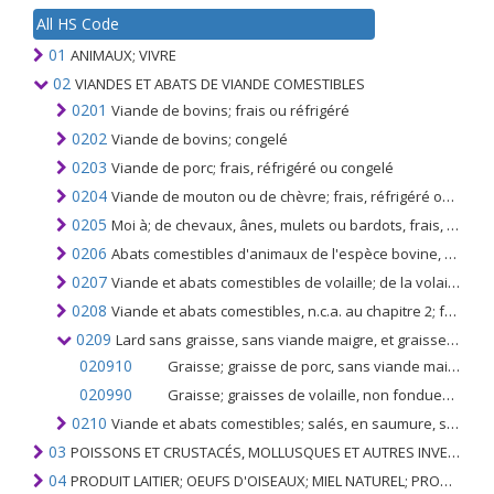
All HS Code
01
ANIMAUX; VIVRE
02
VIANDES ET ABATS DE VIANDE COMESTIBLES
0201
Viande de bovins; frais ou réfrigéré
0202
Viande de bovins; congelé
0203
Viande de porc; frais, réfrigéré ou congelé
0204
Viande de mouton ou de chèvre; frais, réfrigéré ou congelé
0205
Moi à; de chevaux, ânes, mulets ou bardots, frais, réfrigérés ou congelés
0206
Abats comestibles d'animaux de l'espèce bovine, porcine, ovine, caprine, chevaline, asine, mulet ou bardane; frais, réfrigéré ou congelé
0207
Viande et abats comestibles de volaille; de la volaille du no. 0105, (c'est-à-dire des volailles de l'espèce Gallus domesticus), frais, réfrigérés ou congelés
0208
Viande et abats comestibles, n.c.a. au chapitre 2; frais, réfrigéré ou congelé
0209
Lard sans graisse, sans viande maigre, et graisse de volailles, non fondus ni autrement extraits, frais, réfrigérés, congelés, salés ou en saumure, séchés ou fumés
020910
Graisse; graisse de porc, sans viande maigre, non fondue ni autrement extraite, fraîche, réfrigérée, congelée, salée, en saumure, séchée ou fumée
020990
Graisse; graisses de volaille, non fondues ni autrement extraites, fraîches, réfrigérées, congelées, salées ou en saumure, séchées ou fumées
0210
Viande et abats comestibles; salés, en saumure, séchés ou fumés; farines et poudres comestibles de viandes ou d'abats
03
POISSONS ET CRUSTACÉS, MOLLUSQUES ET AUTRES INVERTÉBRÉS AQUATIQUES
04
PRODUIT LAITIER; OEUFS D'OISEAUX; MIEL NATUREL; PRODUITS COMESTIBLES D'ORIGINE ANIMALE, NON ÉNUMÉRÉS AILLEURS OU INCLUS