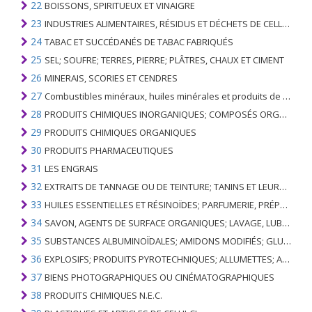
22
BOISSONS, SPIRITUEUX ET VINAIGRE
23
INDUSTRIES ALIMENTAIRES, RÉSIDUS ET DÉCHETS DE CELLES-CI; FOURRAGE ANIMAL PRÉPARÉ
24
TABAC ET SUCCÉDANÉS DE TABAC FABRIQUÉS
25
SEL; SOUFRE; TERRES, PIERRE; PLÂTRES, CHAUX ET CIMENT
26
MINERAIS, SCORIES ET CENDRES
27
Combustibles minéraux, huiles minérales et produits de leur distillation; SUBSTANCES BITUMINEUSES; CIRES MINÉRALES
28
PRODUITS CHIMIQUES INORGANIQUES; COMPOSÉS ORGANIQUES ET INORGANIQUES DE MÉTAUX PRÉCIEUX; DE MÉTAUX DES TERRES RARES, D'ÉLÉMENTS RADIOACTIFS ET D'ISOTOPES
29
PRODUITS CHIMIQUES ORGANIQUES
30
PRODUITS PHARMACEUTIQUES
31
LES ENGRAIS
32
EXTRAITS DE TANNAGE OU DE TEINTURE; TANINS ET LEURS DERIVES; COLORANTS, PIGMENTS ET AUTRES MATIERES COLORANTES; PEINTURES, VERNIS; MASTIC, AUTRES MASTIQUES; ENCRES
33
HUILES ESSENTIELLES ET RÉSINOÏDES; PARFUMERIE, PRÉPARATIONS COSMÉTIQUES OU DE TOILETTE
34
SAVON, AGENTS DE SURFACE ORGANIQUES; LAVAGE, LUBRIFICATION, POLISSAGE OU PRÉPARATION À L'ÉPURATION; CIRES ARTIFICIELLES OU PRÉPARÉES, BOUGIES ET ARTICLES SIMILAIRES, PÂTES À MODÉLISER, CIRES DENTAIRES ET PRÉPARATIONS DENTAIRES À BASE DE PLÂTRE
35
SUBSTANCES ALBUMINOÏDALES; AMIDONS MODIFIÉS; GLUES; ENZYMES
36
EXPLOSIFS; PRODUITS PYROTECHNIQUES; ALLUMETTES; ALLIAGES PYROPHORIQUES; CERTAINES PRÉPARATIONS COMBUSTIBLES
37
BIENS PHOTOGRAPHIQUES OU CINÉMATOGRAPHIQUES
38
PRODUITS CHIMIQUES N.E.C.