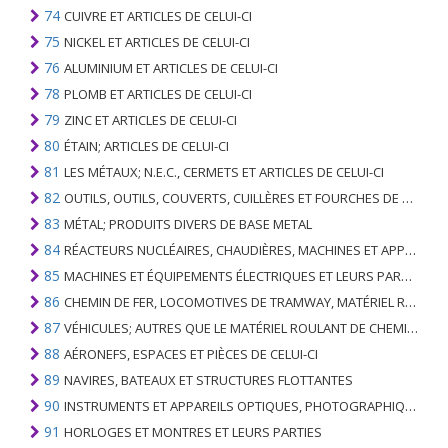
74
CUIVRE ET ARTICLES DE CELUI-CI
75
NICKEL ET ARTICLES DE CELUI-CI
76
ALUMINIUM ET ARTICLES DE CELUI-CI
78
PLOMB ET ARTICLES DE CELUI-CI
79
ZINC ET ARTICLES DE CELUI-CI
80
ÉTAIN; ARTICLES DE CELUI-CI
81
LES MÉTAUX; N.E.C., CERMETS ET ARTICLES DE CELUI-CI
82
OUTILS, OUTILS, COUVERTS, CUILLÈRES ET FOURCHES DE MÉTAUX DE BASE; PARTIES DE CELLES-CI, EN METAL DE BASE
83
MÉTAL; PRODUITS DIVERS DE BASE METAL
84
RÉACTEURS NUCLÉAIRES, CHAUDIÈRES, MACHINES ET APPAREILS MÉCANIQUES; PARTIES DE CELLES-CI
85
MACHINES ET ÉQUIPEMENTS ÉLECTRIQUES ET LEURS PARTIES; ENREGISTREURS ET REPRODUCTEURS SONORES; APPAREILS D'ENREGISTREMENT OU DE REPRODUCTION DES IMAGES ET DU SON EN TÉLÉVISION, PIÈCES ET ACCESSOIRES DE TELS ARTICLES
86
CHEMIN DE FER, LOCOMOTIVES DE TRAMWAY, MATÉRIEL ROULANT ET LEURS PARTIES; RACCORDS DE CHEMIN DE FER OU DE TRAMWAY ET RACCORDS ET PIÈCES DE CELLES-CI; ÉQUIPEMENT DE SIGNALISATION DE TRAFIC MÉCANIQUE (Y COMPRIS ÉLECTRO-MÉCANIQUE) DE TOUS TYPES
87
VÉHICULES; AUTRES QUE LE MATÉRIEL ROULANT DE CHEMIN DE FER OU DE TRAMWAY, ET LEURS PIÈCES ET ACCESSOIRES
88
AÉRONEFS, ESPACES ET PIÈCES DE CELUI-CI
89
NAVIRES, BATEAUX ET STRUCTURES FLOTTANTES
90
INSTRUMENTS ET APPAREILS OPTIQUES, PHOTOGRAPHIQUES, CINÉMATOGRAPHIQUES, DE MESURE, DE CONTRÔLE, DE MÉDECINE OU DE CHIRURGIE; PIÈCES ET ACCESSOIRES
91
HORLOGES ET MONTRES ET LEURS PARTIES