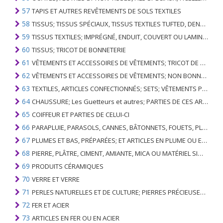
57
TAPIS ET AUTRES REVÊTEMENTS DE SOLS TEXTILES
58
TISSUS; TISSUS SPÉCIAUX, TISSUS TEXTILES TUFTED, DENTELLE, TAPISSERIES, GARNITURES, BRODERIES
59
TISSUS TEXTILES; IMPRÉGNÉ, ENDUIT, COUVERT OU LAMINÉ; ARTICLES TEXTILES D'UN TYPE ADAPTÉ À L'USAGE INDUSTRIEL
60
TISSUS; TRICOT DE BONNETERIE
61
VÊTEMENTS ET ACCESSOIRES DE VÊTEMENTS; TRICOT DE BONNETERIE
62
VÊTEMENTS ET ACCESSOIRES DE VÊTEMENTS; NON BONNETERIE
63
TEXTILES, ARTICLES CONFECTIONNÉS; SETS; VÊTEMENTS PORTÉS ET ARTICLES TEXTILES USÉS; RAGS
64
CHAUSSURE; Les Guetteurs et autres; PARTIES DE CES ARTICLES
65
COIFFEUR ET PARTIES DE CELUI-CI
66
PARAPLUIE, PARASOLS, CANNES, BÂTONNETS, FOUETS, PLANTES DE CONDUITE; ET LEURS PARTIES
67
PLUMES ET BAS, PRÉPARÉES; ET ARTICLES EN PLUME OU EN BAS; FLEURS ARTIFICIELLES; ARTICLES DE CHEVEUX HUMAINS
68
PIERRE, PLÂTRE, CIMENT, AMIANTE, MICA OU MATÉRIEL SIMILAIRE; ARTICLES DE CELUI-CI
69
PRODUITS CÉRAMIQUES
70
VERRE ET VERRE
71
PERLES NATURELLES ET DE CULTURE; PIERRES PRÉCIEUSES, SEMI-PRÉCIEUSES; MÉTAUX PRÉCIEUX, PLAQUÉS OU DOUBLÉS DE MÉTAUX PRÉCIEUX ET OUVRAGES EN CES MATIÈRES; IMITATION BIJOUTERIE; PIÈCE DE MONNAIE
72
FER ET ACIER
73
ARTICLES EN FER OU EN ACIER