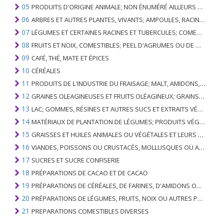
05
PRODUITS D'ORIGINE ANIMALE; NON ÉNUMÉRÉ AILLEURS OU INCLUS
06
ARBRES ET AUTRES PLANTES, VIVANTS; AMPOULES, RACINES ET ANALOGUES; FLEURS COUPEES ET FEUILLAGE ORNEMENTAL
07
LÉGUMES ET CERTAINES RACINES ET TUBERCULES; COMESTIBLE
08
FRUITS ET NOIX, COMESTIBLES; PEEL D'AGRUMES OU DE MELONS
09
CAFÉ, THÉ, MATE ET ÉPICES
10
CÉRÉALES
11
PRODUITS DE L'INDUSTRIE DU FRAISAGE; MALT, AMIDONS, INULINE, GLUTEN DE BLÉ
12
GRAINES OLEAGINEUSES ET FRUITS OLÉAGINEUX; GRAINS DIVERS, GRAINES ET FRUITS, PLANTES INDUSTRIELLES OU MÉDICINALES; PAILLE ET FOURRAGE
13
LAC; GOMMES, RÉSINES ET AUTRES SUCS ET EXTRAITS VÉGÉTAUX
14
MATÉRIAUX DE PLANTATION DE LÉGUMES; PRODUITS VÉGÉTAUX NON DÉNOMMÉS NI COMPRIS AILLEURS
15
GRAISSES ET HUILES ANIMALES OU VÉGÉTALES ET LEURS PRODUITS DE CLIVAGE; GRAISSES ANIMALES PRÉPARÉES; CIRES ANIMALES OU VÉGÉTALES
16
VIANDES, POISSONS OU CRUSTACÉS, MOLLUSQUES OU AUTRES INVERTÉBRÉS AQUATIQUES; PRÉPARATIONS DE CELLES-CI
17
SUCRES ET SUCRE CONFISERIE
18
PRÉPARATIONS DE CACAO ET DE CACAO
19
PRÉPARATIONS DE CÉRÉALES, DE FARINES, D'AMIDONS OU DE LAIT; PRODUITS DE PATISSERIE
20
PRÉPARATIONS DE LÉGUMES, FRUITS, NOIX OU AUTRES PARTIES DE PLANTES
21
PREPARATIONS COMESTIBLES DIVERSES