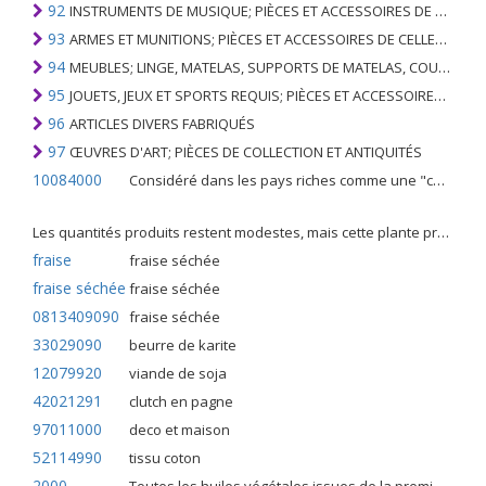
92
INSTRUMENTS DE MUSIQUE; PIÈCES ET ACCESSOIRES DE TELS ARTICLES
93
ARMES ET MUNITIONS; PIÈCES ET ACCESSOIRES DE CELLES-CI
94
MEUBLES; LINGE, MATELAS, SUPPORTS DE MATELAS, COUSSINS ET AMEUBLEMENT SIMILAIRE FARCI; LAMPES ET RACCORDS D'ÉCLAIRAGE, N.E.C .; SIGNES LUMINEUSES, PLAQUES DE NOMS LUMINEUSES ET SIMILAIRES; BÂTIMENTS PRÉFABRIQUÉS
95
JOUETS, JEUX ET SPORTS REQUIS; PIÈCES ET ACCESSOIRES DE CELLES-CI
96
ARTICLES DIVERS FABRIQUÉS
97
ŒUVRES D'ART; PIÈCES DE COLLECTION ET ANTIQUITÉS
10084000
Considéré dans les pays riches comme une "céréale mineure", le fonio blanc est une graminée de la famille des poaceae cultivée pour ses graines dans certaines régions d'Afrique.
Les quantités produits restent modestes, mais cette plante présente malgré tout de nombreuses qualités. Elle est utilisé dans l'alimentation humaine et entre dans la préparation de nombreuses recettes traditionnelles africaines comme le couscous, la bouillie, les boulettes, les beignets et même le pain.
fraise
fraise séchée
fraise séchée
fraise séchée
0813409090
fraise séchée
33029090
beurre de karite
12079920
viande de soja
42021291
clutch en pagne
97011000
deco et maison
52114990
tissu coton
2000