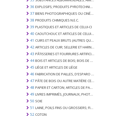
SUBSTANCES ALBUMINOÏDALES; AMIDONS MODIFIÉS; GLUES; ENZYMES
36
EXPLOSIFS; PRODUITS PYROTECHNIQUES; ALLUMETTES; ALLIAGES PYROPHORIQUES; CERTAINES PRÉPARATIONS COMBUSTIBLES
37
BIENS PHOTOGRAPHIQUES OU CINÉMATOGRAPHIQUES
38
PRODUITS CHIMIQUES N.E.C.
39
PLASTIQUES ET ARTICLES DE CELUI-CI
40
CAOUTCHOUC ET ARTICLES DE CELUI-CI
41
CUIRS ET PEAUX BRUTS (AUTRES QUE PÂTEAUX) ET CUIR
42
ARTICLES DE CUIR; SELLERIE ET ​​HARNAIS; ARTICLES DE VOYAGE, SACS À MAIN ET RÉCIPIENTS ANALOGUES; ARTICLES DE GUT ANIMAL (AUTRE QUE GUT DE SOIE-VERT)
43
PÂTISSERIES ET FOURRURES ARTIFICIELLES; FABRICATION DE CELLES-CI
44
BOIS ET ARTICLES DE BOIS; BOIS DE CHARBON
45
LIÈGE ET ARTICLES DE LIÈGE
46
FABRICATION DE PAILLES, D'ESPARO OU D'AUTRES MATÉRIAUX DE COULÉE; BASKETWARE ET WICKERWORK
47
PÂTE DE BOIS OU AUTRE MATIÈRE CELLULOSIQUE FIBREUSE; PAPIER OU CARTON RÉCUPÉRÉ (DÉCHETS ET DÉCHETS)
48
PAPIER ET CARTON; ARTICLES DE PATE A PAPIER, DE PAPIER OU DE CARTON
49
LIVRES IMPRIMÉS, JOURNAUX, PHOTOS ET AUTRES PRODUITS DE L'INDUSTRIE DE L'IMPRIMERIE; MANUSCRITS, TYPESCRIPTS ET PLANS
50
SOIE
51
LAINE, POILS FINS OU GROSSIERS; FIL DE CHEVAL ET TISSU TISSÉ
52
COTON