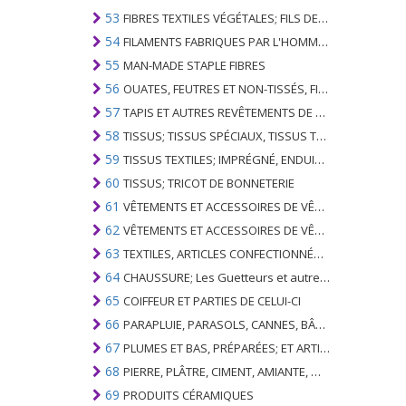
53
FIBRES TEXTILES VÉGÉTALES; FILS DE PAPIER ET TISSUS DE FILS DE PAPIER
54
FILAMENTS FABRIQUES PAR L'HOMME; BANDES ET SIMILAIRES DE MATIERES TEXTILES SYNTHETIQUES
55
MAN-MADE STAPLE FIBRES
56
OUATES, FEUTRES ET NON-TISSÉS, FILS SPÉCIAUX; FICELLES, CORDES, CORDES, CÂBLES ET ARTICLES ASSOCIÉS
57
TAPIS ET AUTRES REVÊTEMENTS DE SOLS TEXTILES
58
TISSUS; TISSUS SPÉCIAUX, TISSUS TEXTILES TUFTED, DENTELLE, TAPISSERIES, GARNITURES, BRODERIES
59
TISSUS TEXTILES; IMPRÉGNÉ, ENDUIT, COUVERT OU LAMINÉ; ARTICLES TEXTILES D'UN TYPE ADAPTÉ À L'USAGE INDUSTRIEL
60
TISSUS; TRICOT DE BONNETERIE
61
VÊTEMENTS ET ACCESSOIRES DE VÊTEMENTS; TRICOT DE BONNETERIE
62
VÊTEMENTS ET ACCESSOIRES DE VÊTEMENTS; NON BONNETERIE
63
TEXTILES, ARTICLES CONFECTIONNÉS; SETS; VÊTEMENTS PORTÉS ET ARTICLES TEXTILES USÉS; RAGS
64
CHAUSSURE; Les Guetteurs et autres; PARTIES DE CES ARTICLES
65
COIFFEUR ET PARTIES DE CELUI-CI
66
PARAPLUIE, PARASOLS, CANNES, BÂTONNETS, FOUETS, PLANTES DE CONDUITE; ET LEURS PARTIES
67
PLUMES ET BAS, PRÉPARÉES; ET ARTICLES EN PLUME OU EN BAS; FLEURS ARTIFICIELLES; ARTICLES DE CHEVEUX HUMAINS
68
PIERRE, PLÂTRE, CIMENT, AMIANTE, MICA OU MATÉRIEL SIMILAIRE; ARTICLES DE CELUI-CI
69
PRODUITS CÉRAMIQUES