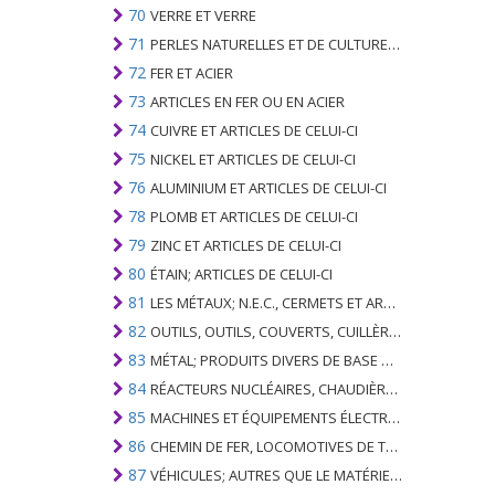
70
VERRE ET VERRE
71
PERLES NATURELLES ET DE CULTURE; PIERRES PRÉCIEUSES, SEMI-PRÉCIEUSES; MÉTAUX PRÉCIEUX, PLAQUÉS OU DOUBLÉS DE MÉTAUX PRÉCIEUX ET OUVRAGES EN CES MATIÈRES; IMITATION BIJOUTERIE; PIÈCE DE MONNAIE
72
FER ET ACIER
73
ARTICLES EN FER OU EN ACIER
74
CUIVRE ET ARTICLES DE CELUI-CI
75
NICKEL ET ARTICLES DE CELUI-CI
76
ALUMINIUM ET ARTICLES DE CELUI-CI
78
PLOMB ET ARTICLES DE CELUI-CI
79
ZINC ET ARTICLES DE CELUI-CI
80
ÉTAIN; ARTICLES DE CELUI-CI
81
LES MÉTAUX; N.E.C., CERMETS ET ARTICLES DE CELUI-CI
82
OUTILS, OUTILS, COUVERTS, CUILLÈRES ET FOURCHES DE MÉTAUX DE BASE; PARTIES DE CELLES-CI, EN METAL DE BASE
83
MÉTAL; PRODUITS DIVERS DE BASE METAL
84
RÉACTEURS NUCLÉAIRES, CHAUDIÈRES, MACHINES ET APPAREILS MÉCANIQUES; PARTIES DE CELLES-CI
85
MACHINES ET ÉQUIPEMENTS ÉLECTRIQUES ET LEURS PARTIES; ENREGISTREURS ET REPRODUCTEURS SONORES; APPAREILS D'ENREGISTREMENT OU DE REPRODUCTION DES IMAGES ET DU SON EN TÉLÉVISION, PIÈCES ET ACCESSOIRES DE TELS ARTICLES
86
CHEMIN DE FER, LOCOMOTIVES DE TRAMWAY, MATÉRIEL ROULANT ET LEURS PARTIES; RACCORDS DE CHEMIN DE FER OU DE TRAMWAY ET RACCORDS ET PIÈCES DE CELLES-CI; ÉQUIPEMENT DE SIGNALISATION DE TRAFIC MÉCANIQUE (Y COMPRIS ÉLECTRO-MÉCANIQUE) DE TOUS TYPES
87
VÉHICULES; AUTRES QUE LE MATÉRIEL ROULANT DE CHEMIN DE FER OU DE TRAMWAY, ET LEURS PIÈCES ET ACCESSOIRES