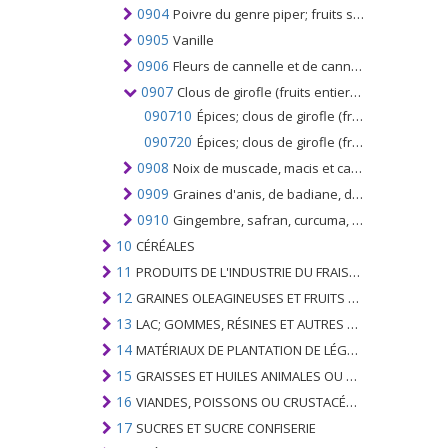
0904
Poivre du genre piper; fruits séchés ou broyés ou pulvérisés du genre Capsicum ou du genre Pimenta
0905
Vanille
0906
Fleurs de cannelle et de cannelle
0907
Clous de girofle (fruits entiers, clous de girofle et tiges)
090710
Épices; clous de girofle (fruits entiers, clous de girofle et tiges), non broyés ni moulus
090720
Épices; clous de girofle (fruits entiers, clous de girofle et tiges), broyés ou moulus
0908
Noix de muscade, macis et cardamomes
0909
Graines d'anis, de badiane, de fenouil, de coriandre, de cumin, de carvi ou de genévrier
0910
Gingembre, safran, curcuma, thym, feuilles de laurier, curry et autres épices
10
CÉRÉALES
11
PRODUITS DE L'INDUSTRIE DU FRAISAGE; MALT, AMIDONS, INULINE, GLUTEN DE BLÉ
12
GRAINES OLEAGINEUSES ET FRUITS OLÉAGINEUX; GRAINS DIVERS, GRAINES ET FRUITS, PLANTES INDUSTRIELLES OU MÉDICINALES; PAILLE ET FOURRAGE
13
LAC; GOMMES, RÉSINES ET AUTRES SUCS ET EXTRAITS VÉGÉTAUX
14
MATÉRIAUX DE PLANTATION DE LÉGUMES; PRODUITS VÉGÉTAUX NON DÉNOMMÉS NI COMPRIS AILLEURS
15
GRAISSES ET HUILES ANIMALES OU VÉGÉTALES ET LEURS PRODUITS DE CLIVAGE; GRAISSES ANIMALES PRÉPARÉES; CIRES ANIMALES OU VÉGÉTALES
16
VIANDES, POISSONS OU CRUSTACÉS, MOLLUSQUES OU AUTRES INVERTÉBRÉS AQUATIQUES; PRÉPARATIONS DE CELLES-CI
17
SUCRES ET SUCRE CONFISERIE