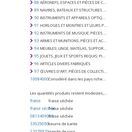
88
AÉRONEFS, ESPACES ET PIÈCES DE CELUI-CI
89
NAVIRES, BATEAUX ET STRUCTURES FLOTTANTES
90
INSTRUMENTS ET APPAREILS OPTIQUES, PHOTOGRAPHIQUES, CINÉMATOGRAPHIQUES, DE MESURE, DE CONTRÔLE, DE MÉDECINE OU DE CHIRURGIE; PIÈCES ET ACCESSOIRES
91
HORLOGES ET MONTRES ET LEURS PARTIES
92
INSTRUMENTS DE MUSIQUE; PIÈCES ET ACCESSOIRES DE TELS ARTICLES
93
ARMES ET MUNITIONS; PIÈCES ET ACCESSOIRES DE CELLES-CI
94
MEUBLES; LINGE, MATELAS, SUPPORTS DE MATELAS, COUSSINS ET AMEUBLEMENT SIMILAIRE FARCI; LAMPES ET RACCORDS D'ÉCLAIRAGE, N.E.C .; SIGNES LUMINEUSES, PLAQUES DE NOMS LUMINEUSES ET SIMILAIRES; BÂTIMENTS PRÉFABRIQUÉS
95
JOUETS, JEUX ET SPORTS REQUIS; PIÈCES ET ACCESSOIRES DE CELLES-CI
96
ARTICLES DIVERS FABRIQUÉS
97
ŒUVRES D'ART; PIÈCES DE COLLECTION ET ANTIQUITÉS
10084000
Considéré dans les pays riches comme une "céréale mineure", le fonio blanc est une graminée de la famille des poaceae cultivée pour ses graines dans certaines régions d'Afrique.
Les quantités produits restent modestes, mais cette plante présente malgré tout de nombreuses qualités. Elle est utilisé dans l'alimentation humaine et entre dans la préparation de nombreuses recettes traditionnelles africaines comme le couscous, la bouillie, les boulettes, les beignets et même le pain.
fraise
fraise séchée
fraise séchée
fraise séchée
0813409090
fraise séchée
33029090
beurre de karite
12079920
viande de soja