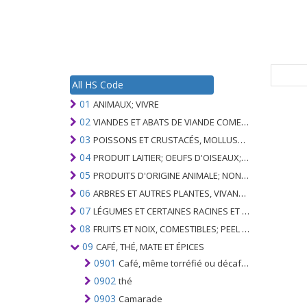
All HS Code
01
ANIMAUX; VIVRE
02
VIANDES ET ABATS DE VIANDE COMESTIBLES
03
POISSONS ET CRUSTACÉS, MOLLUSQUES ET AUTRES INVERTÉBRÉS AQUATIQUES
04
PRODUIT LAITIER; OEUFS D'OISEAUX; MIEL NATUREL; PRODUITS COMESTIBLES D'ORIGINE ANIMALE, NON ÉNUMÉRÉS AILLEURS OU INCLUS
05
PRODUITS D'ORIGINE ANIMALE; NON ÉNUMÉRÉ AILLEURS OU INCLUS
06
ARBRES ET AUTRES PLANTES, VIVANTS; AMPOULES, RACINES ET ANALOGUES; FLEURS COUPEES ET FEUILLAGE ORNEMENTAL
07
LÉGUMES ET CERTAINES RACINES ET TUBERCULES; COMESTIBLE
08
FRUITS ET NOIX, COMESTIBLES; PEEL D'AGRUMES OU DE MELONS
09
CAFÉ, THÉ, MATE ET ÉPICES
0901
Café, même torréfié ou décaféiné; des enveloppes et des peaux; succédanés de café contenant du café en toute proportion
0902
thé
0903
Camarade