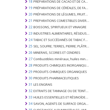
18
PRÉPARATIONS DE CACAO ET DE CACAO
19
PRÉPARATIONS DE CÉRÉALES, DE FARINES, D'AMIDONS OU DE LAIT; PRODUITS DE PATISSERIE
20
PRÉPARATIONS DE LÉGUMES, FRUITS, NOIX OU AUTRES PARTIES DE PLANTES
21
PREPARATIONS COMESTIBLES DIVERSES
22
BOISSONS, SPIRITUEUX ET VINAIGRE
23
INDUSTRIES ALIMENTAIRES, RÉSIDUS ET DÉCHETS DE CELLES-CI; FOURRAGE ANIMAL PRÉPARÉ
24
TABAC ET SUCCÉDANÉS DE TABAC FABRIQUÉS
25
SEL; SOUFRE; TERRES, PIERRE; PLÂTRES, CHAUX ET CIMENT
26
MINERAIS, SCORIES ET CENDRES
27
Combustibles minéraux, huiles minérales et produits de leur distillation; SUBSTANCES BITUMINEUSES; CIRES MINÉRALES
28
PRODUITS CHIMIQUES INORGANIQUES; COMPOSÉS ORGANIQUES ET INORGANIQUES DE MÉTAUX PRÉCIEUX; DE MÉTAUX DES TERRES RARES, D'ÉLÉMENTS RADIOACTIFS ET D'ISOTOPES
29
PRODUITS CHIMIQUES ORGANIQUES
30
PRODUITS PHARMACEUTIQUES
31
LES ENGRAIS
32
EXTRAITS DE TANNAGE OU DE TEINTURE; TANINS ET LEURS DERIVES; COLORANTS, PIGMENTS ET AUTRES MATIERES COLORANTES; PEINTURES, VERNIS; MASTIC, AUTRES MASTIQUES; ENCRES
33
HUILES ESSENTIELLES ET RÉSINOÏDES; PARFUMERIE, PRÉPARATIONS COSMÉTIQUES OU DE TOILETTE
34
SAVON, AGENTS DE SURFACE ORGANIQUES; LAVAGE, LUBRIFICATION, POLISSAGE OU PRÉPARATION À L'ÉPURATION; CIRES ARTIFICIELLES OU PRÉPARÉES, BOUGIES ET ARTICLES SIMILAIRES, PÂTES À MODÉLISER, CIRES DENTAIRES ET PRÉPARATIONS DENTAIRES À BASE DE PLÂTRE
35