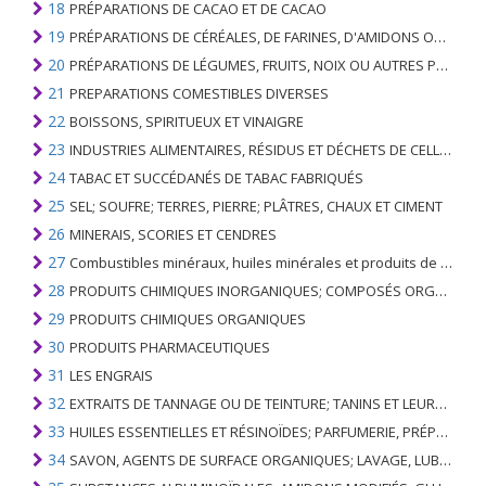
18
PRÉPARATIONS DE CACAO ET DE CACAO
19
PRÉPARATIONS DE CÉRÉALES, DE FARINES, D'AMIDONS OU DE LAIT; PRODUITS DE PATISSERIE
20
PRÉPARATIONS DE LÉGUMES, FRUITS, NOIX OU AUTRES PARTIES DE PLANTES
21
PREPARATIONS COMESTIBLES DIVERSES
22
BOISSONS, SPIRITUEUX ET VINAIGRE
23
INDUSTRIES ALIMENTAIRES, RÉSIDUS ET DÉCHETS DE CELLES-CI; FOURRAGE ANIMAL PRÉPARÉ
24
TABAC ET SUCCÉDANÉS DE TABAC FABRIQUÉS
25
SEL; SOUFRE; TERRES, PIERRE; PLÂTRES, CHAUX ET CIMENT
26
MINERAIS, SCORIES ET CENDRES
27
Combustibles minéraux, huiles minérales et produits de leur distillation; SUBSTANCES BITUMINEUSES; CIRES MINÉRALES
28
PRODUITS CHIMIQUES INORGANIQUES; COMPOSÉS ORGANIQUES ET INORGANIQUES DE MÉTAUX PRÉCIEUX; DE MÉTAUX DES TERRES RARES, D'ÉLÉMENTS RADIOACTIFS ET D'ISOTOPES
29
PRODUITS CHIMIQUES ORGANIQUES
30
PRODUITS PHARMACEUTIQUES
31
LES ENGRAIS
32
EXTRAITS DE TANNAGE OU DE TEINTURE; TANINS ET LEURS DERIVES; COLORANTS, PIGMENTS ET AUTRES MATIERES COLORANTES; PEINTURES, VERNIS; MASTIC, AUTRES MASTIQUES; ENCRES
33
HUILES ESSENTIELLES ET RÉSINOÏDES; PARFUMERIE, PRÉPARATIONS COSMÉTIQUES OU DE TOILETTE
34
SAVON, AGENTS DE SURFACE ORGANIQUES; LAVAGE, LUBRIFICATION, POLISSAGE OU PRÉPARATION À L'ÉPURATION; CIRES ARTIFICIELLES OU PRÉPARÉES, BOUGIES ET ARTICLES SIMILAIRES, PÂTES À MODÉLISER, CIRES DENTAIRES ET PRÉPARATIONS DENTAIRES À BASE DE PLÂTRE