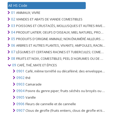
All HS Code
01
ANIMAUX; VIVRE
02
VIANDES ET ABATS DE VIANDE COMESTIBLES
03
POISSONS ET CRUSTACÉS, MOLLUSQUES ET AUTRES INVERTÉBRÉS AQUATIQUES
04
PRODUIT LAITIER; OEUFS D'OISEAUX; MIEL NATUREL; PRODUITS COMESTIBLES D'ORIGINE ANIMALE, NON ÉNUMÉRÉS AILLEURS OU INCLUS
05
PRODUITS D'ORIGINE ANIMALE; NON ÉNUMÉRÉ AILLEURS OU INCLUS
06
ARBRES ET AUTRES PLANTES, VIVANTS; AMPOULES, RACINES ET ANALOGUES; FLEURS COUPEES ET FEUILLAGE ORNEMENTAL
07
LÉGUMES ET CERTAINES RACINES ET TUBERCULES; COMESTIBLE
08
FRUITS ET NOIX, COMESTIBLES; PEEL D'AGRUMES OU DE MELONS
09
CAFÉ, THÉ, MATE ET ÉPICES
0901
Café, même torréfié ou décaféiné; des enveloppes et des peaux; succédanés de café contenant du café en toute proportion
0902
thé
0903
Camarade
0904
Poivre du genre piper; fruits séchés ou broyés ou pulvérisés du genre Capsicum ou du genre Pimenta
0905
Vanille
0906
Fleurs de cannelle et de cannelle
0907
Clous de girofle (fruits entiers, clous de girofle et tiges)