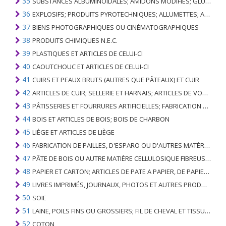
35
SUBSTANCES ALBUMINOÏDALES; AMIDONS MODIFIÉS; GLUES; ENZYMES
36
EXPLOSIFS; PRODUITS PYROTECHNIQUES; ALLUMETTES; ALLIAGES PYROPHORIQUES; CERTAINES PRÉPARATIONS COMBUSTIBLES
37
BIENS PHOTOGRAPHIQUES OU CINÉMATOGRAPHIQUES
38
PRODUITS CHIMIQUES N.E.C.
39
PLASTIQUES ET ARTICLES DE CELUI-CI
40
CAOUTCHOUC ET ARTICLES DE CELUI-CI
41
CUIRS ET PEAUX BRUTS (AUTRES QUE PÂTEAUX) ET CUIR
42
ARTICLES DE CUIR; SELLERIE ET ​​HARNAIS; ARTICLES DE VOYAGE, SACS À MAIN ET RÉCIPIENTS ANALOGUES; ARTICLES DE GUT ANIMAL (AUTRE QUE GUT DE SOIE-VERT)
43
PÂTISSERIES ET FOURRURES ARTIFICIELLES; FABRICATION DE CELLES-CI
44
BOIS ET ARTICLES DE BOIS; BOIS DE CHARBON
45
LIÈGE ET ARTICLES DE LIÈGE
46
FABRICATION DE PAILLES, D'ESPARO OU D'AUTRES MATÉRIAUX DE COULÉE; BASKETWARE ET WICKERWORK
47
PÂTE DE BOIS OU AUTRE MATIÈRE CELLULOSIQUE FIBREUSE; PAPIER OU CARTON RÉCUPÉRÉ (DÉCHETS ET DÉCHETS)
48
PAPIER ET CARTON; ARTICLES DE PATE A PAPIER, DE PAPIER OU DE CARTON
49
LIVRES IMPRIMÉS, JOURNAUX, PHOTOS ET AUTRES PRODUITS DE L'INDUSTRIE DE L'IMPRIMERIE; MANUSCRITS, TYPESCRIPTS ET PLANS
50
SOIE
51
LAINE, POILS FINS OU GROSSIERS; FIL DE CHEVAL ET TISSU TISSÉ
52
COTON