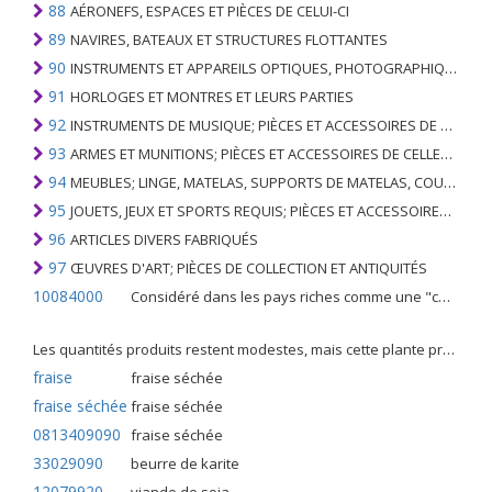
88
AÉRONEFS, ESPACES ET PIÈCES DE CELUI-CI
89
NAVIRES, BATEAUX ET STRUCTURES FLOTTANTES
90
INSTRUMENTS ET APPAREILS OPTIQUES, PHOTOGRAPHIQUES, CINÉMATOGRAPHIQUES, DE MESURE, DE CONTRÔLE, DE MÉDECINE OU DE CHIRURGIE; PIÈCES ET ACCESSOIRES
91
HORLOGES ET MONTRES ET LEURS PARTIES
92
INSTRUMENTS DE MUSIQUE; PIÈCES ET ACCESSOIRES DE TELS ARTICLES
93
ARMES ET MUNITIONS; PIÈCES ET ACCESSOIRES DE CELLES-CI
94
MEUBLES; LINGE, MATELAS, SUPPORTS DE MATELAS, COUSSINS ET AMEUBLEMENT SIMILAIRE FARCI; LAMPES ET RACCORDS D'ÉCLAIRAGE, N.E.C .; SIGNES LUMINEUSES, PLAQUES DE NOMS LUMINEUSES ET SIMILAIRES; BÂTIMENTS PRÉFABRIQUÉS
95
JOUETS, JEUX ET SPORTS REQUIS; PIÈCES ET ACCESSOIRES DE CELLES-CI
96
ARTICLES DIVERS FABRIQUÉS
97
ŒUVRES D'ART; PIÈCES DE COLLECTION ET ANTIQUITÉS
10084000
Considéré dans les pays riches comme une "céréale mineure", le fonio blanc est une graminée de la famille des poaceae cultivée pour ses graines dans certaines régions d'Afrique.
Les quantités produits restent modestes, mais cette plante présente malgré tout de nombreuses qualités. Elle est utilisé dans l'alimentation humaine et entre dans la préparation de nombreuses recettes traditionnelles africaines comme le couscous, la bouillie, les boulettes, les beignets et même le pain.
fraise
fraise séchée
fraise séchée
fraise séchée
0813409090
fraise séchée
33029090
beurre de karite
12079920