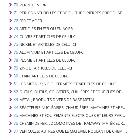
70
VERRE ET VERRE
71
PERLES NATURELLES ET DE CULTURE; PIERRES PRÉCIEUSES, SEMI-PRÉCIEUSES; MÉTAUX PRÉCIEUX, PLAQUÉS OU DOUBLÉS DE MÉTAUX PRÉCIEUX ET OUVRAGES EN CES MATIÈRES; IMITATION BIJOUTERIE; PIÈCE DE MONNAIE
72
FER ET ACIER
73
ARTICLES EN FER OU EN ACIER
74
CUIVRE ET ARTICLES DE CELUI-CI
75
NICKEL ET ARTICLES DE CELUI-CI
76
ALUMINIUM ET ARTICLES DE CELUI-CI
78
PLOMB ET ARTICLES DE CELUI-CI
79
ZINC ET ARTICLES DE CELUI-CI
80
ÉTAIN; ARTICLES DE CELUI-CI
81
LES MÉTAUX; N.E.C., CERMETS ET ARTICLES DE CELUI-CI
82
OUTILS, OUTILS, COUVERTS, CUILLÈRES ET FOURCHES DE MÉTAUX DE BASE; PARTIES DE CELLES-CI, EN METAL DE BASE
83
MÉTAL; PRODUITS DIVERS DE BASE METAL
84
RÉACTEURS NUCLÉAIRES, CHAUDIÈRES, MACHINES ET APPAREILS MÉCANIQUES; PARTIES DE CELLES-CI
85
MACHINES ET ÉQUIPEMENTS ÉLECTRIQUES ET LEURS PARTIES; ENREGISTREURS ET REPRODUCTEURS SONORES; APPAREILS D'ENREGISTREMENT OU DE REPRODUCTION DES IMAGES ET DU SON EN TÉLÉVISION, PIÈCES ET ACCESSOIRES DE TELS ARTICLES
86
CHEMIN DE FER, LOCOMOTIVES DE TRAMWAY, MATÉRIEL ROULANT ET LEURS PARTIES; RACCORDS DE CHEMIN DE FER OU DE TRAMWAY ET RACCORDS ET PIÈCES DE CELLES-CI; ÉQUIPEMENT DE SIGNALISATION DE TRAFIC MÉCANIQUE (Y COMPRIS ÉLECTRO-MÉCANIQUE) DE TOUS TYPES
87
VÉHICULES; AUTRES QUE LE MATÉRIEL ROULANT DE CHEMIN DE FER OU DE TRAMWAY, ET LEURS PIÈCES ET ACCESSOIRES