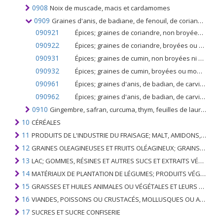
0908
Noix de muscade, macis et cardamomes
0909
Graines d'anis, de badiane, de fenouil, de coriandre, de cumin, de carvi ou de genévrier
090921
Épices; graines de coriandre, non broyées ni moulues
090922
Épices; graines de coriandre, broyées ou moulues
090931
Épices; graines de cumin, non broyées ni moulues
090932
Épices; graines de cumin, broyées ou moulues
090961
Épices; graines d'anis, de badian, de carvi ou de fenouil; baies de genièvre, non broyées ni moulues
090962
Épices; graines d'anis, de badian, de carvi ou de fenouil; baies de genièvre, concassées ou moulues
0910
Gingembre, safran, curcuma, thym, feuilles de laurier, curry et autres épices
10
CÉRÉALES
11
PRODUITS DE L'INDUSTRIE DU FRAISAGE; MALT, AMIDONS, INULINE, GLUTEN DE BLÉ
12
GRAINES OLEAGINEUSES ET FRUITS OLÉAGINEUX; GRAINS DIVERS, GRAINES ET FRUITS, PLANTES INDUSTRIELLES OU MÉDICINALES; PAILLE ET FOURRAGE
13
LAC; GOMMES, RÉSINES ET AUTRES SUCS ET EXTRAITS VÉGÉTAUX
14
MATÉRIAUX DE PLANTATION DE LÉGUMES; PRODUITS VÉGÉTAUX NON DÉNOMMÉS NI COMPRIS AILLEURS
15
GRAISSES ET HUILES ANIMALES OU VÉGÉTALES ET LEURS PRODUITS DE CLIVAGE; GRAISSES ANIMALES PRÉPARÉES; CIRES ANIMALES OU VÉGÉTALES
16
VIANDES, POISSONS OU CRUSTACÉS, MOLLUSQUES OU AUTRES INVERTÉBRÉS AQUATIQUES; PRÉPARATIONS DE CELLES-CI
17
SUCRES ET SUCRE CONFISERIE