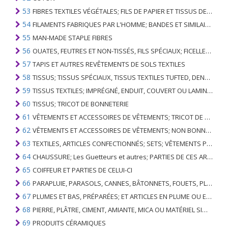
53
FIBRES TEXTILES VÉGÉTALES; FILS DE PAPIER ET TISSUS DE FILS DE PAPIER
54
FILAMENTS FABRIQUES PAR L'HOMME; BANDES ET SIMILAIRES DE MATIERES TEXTILES SYNTHETIQUES
55
MAN-MADE STAPLE FIBRES
56
OUATES, FEUTRES ET NON-TISSÉS, FILS SPÉCIAUX; FICELLES, CORDES, CORDES, CÂBLES ET ARTICLES ASSOCIÉS
57
TAPIS ET AUTRES REVÊTEMENTS DE SOLS TEXTILES
58
TISSUS; TISSUS SPÉCIAUX, TISSUS TEXTILES TUFTED, DENTELLE, TAPISSERIES, GARNITURES, BRODERIES
59
TISSUS TEXTILES; IMPRÉGNÉ, ENDUIT, COUVERT OU LAMINÉ; ARTICLES TEXTILES D'UN TYPE ADAPTÉ À L'USAGE INDUSTRIEL
60
TISSUS; TRICOT DE BONNETERIE
61
VÊTEMENTS ET ACCESSOIRES DE VÊTEMENTS; TRICOT DE BONNETERIE
62
VÊTEMENTS ET ACCESSOIRES DE VÊTEMENTS; NON BONNETERIE
63
TEXTILES, ARTICLES CONFECTIONNÉS; SETS; VÊTEMENTS PORTÉS ET ARTICLES TEXTILES USÉS; RAGS
64
CHAUSSURE; Les Guetteurs et autres; PARTIES DE CES ARTICLES
65
COIFFEUR ET PARTIES DE CELUI-CI
66
PARAPLUIE, PARASOLS, CANNES, BÂTONNETS, FOUETS, PLANTES DE CONDUITE; ET LEURS PARTIES
67
PLUMES ET BAS, PRÉPARÉES; ET ARTICLES EN PLUME OU EN BAS; FLEURS ARTIFICIELLES; ARTICLES DE CHEVEUX HUMAINS
68
PIERRE, PLÂTRE, CIMENT, AMIANTE, MICA OU MATÉRIEL SIMILAIRE; ARTICLES DE CELUI-CI
69
PRODUITS CÉRAMIQUES