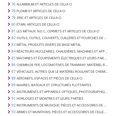
76
ALUMINIUM ET ARTICLES DE CELUI-CI
78
PLOMB ET ARTICLES DE CELUI-CI
79
ZINC ET ARTICLES DE CELUI-CI
80
ÉTAIN; ARTICLES DE CELUI-CI
81
LES MÉTAUX; N.E.C., CERMETS ET ARTICLES DE CELUI-CI
82
OUTILS, OUTILS, COUVERTS, CUILLÈRES ET FOURCHES DE MÉTAUX DE BASE; PARTIES DE CELLES-CI, EN METAL DE BASE
83
MÉTAL; PRODUITS DIVERS DE BASE METAL
84
RÉACTEURS NUCLÉAIRES, CHAUDIÈRES, MACHINES ET APPAREILS MÉCANIQUES; PARTIES DE CELLES-CI
85
MACHINES ET ÉQUIPEMENTS ÉLECTRIQUES ET LEURS PARTIES; ENREGISTREURS ET REPRODUCTEURS SONORES; APPAREILS D'ENREGISTREMENT OU DE REPRODUCTION DES IMAGES ET DU SON EN TÉLÉVISION, PIÈCES ET ACCESSOIRES DE TELS ARTICLES
86
CHEMIN DE FER, LOCOMOTIVES DE TRAMWAY, MATÉRIEL ROULANT ET LEURS PARTIES; RACCORDS DE CHEMIN DE FER OU DE TRAMWAY ET RACCORDS ET PIÈCES DE CELLES-CI; ÉQUIPEMENT DE SIGNALISATION DE TRAFIC MÉCANIQUE (Y COMPRIS ÉLECTRO-MÉCANIQUE) DE TOUS TYPES
87
VÉHICULES; AUTRES QUE LE MATÉRIEL ROULANT DE CHEMIN DE FER OU DE TRAMWAY, ET LEURS PIÈCES ET ACCESSOIRES
88
AÉRONEFS, ESPACES ET PIÈCES DE CELUI-CI
89
NAVIRES, BATEAUX ET STRUCTURES FLOTTANTES
90
INSTRUMENTS ET APPAREILS OPTIQUES, PHOTOGRAPHIQUES, CINÉMATOGRAPHIQUES, DE MESURE, DE CONTRÔLE, DE MÉDECINE OU DE CHIRURGIE; PIÈCES ET ACCESSOIRES
91
HORLOGES ET MONTRES ET LEURS PARTIES
92
INSTRUMENTS DE MUSIQUE; PIÈCES ET ACCESSOIRES DE TELS ARTICLES
93
ARMES ET MUNITIONS; PIÈCES ET ACCESSOIRES DE CELLES-CI