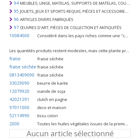
94
MEUBLES; LINGE, MATELAS, SUPPORTS DE MATELAS, COUSSINS ET AMEUBLEMENT SIMILAIRE FARCI; LAMPES ET RACCORDS D'ÉCLAIRAGE, N.E.C .; SIGNES LUMINEUSES, PLAQUES DE NOMS LUMINEUSES ET SIMILAIRES; BÂTIMENTS PRÉFABRIQUÉS
95
JOUETS, JEUX ET SPORTS REQUIS; PIÈCES ET ACCESSOIRES DE CELLES-CI
96
ARTICLES DIVERS FABRIQUÉS
97
ŒUVRES D'ART; PIÈCES DE COLLECTION ET ANTIQUITÉS
10084000
Considéré dans les pays riches comme une "céréale mineure", le fonio blanc est une graminée de la famille des poaceae cultivée pour ses graines dans certaines régions d'Afrique.
Les quantités produits restent modestes, mais cette plante présente malgré tout de nombreuses qualités. Elle est utilisé dans l'alimentation humaine et entre dans la préparation de nombreuses recettes traditionnelles africaines comme le couscous, la bouillie, les boulettes, les beignets et même le pain.
fraise
fraise séchée
fraise séchée
fraise séchée
0813409090
fraise séchée
33029090
beurre de karite
12079920
viande de soja
42021291
clutch en pagne
97011000
deco et maison
52114990
tissu coton
2000
Toutes les huiles végétales issues de la première pression à froid
Aucun article sélectionné