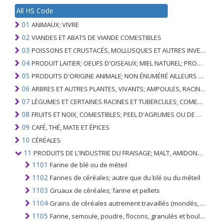
All HS Code
01
ANIMAUX; VIVRE
02
VIANDES ET ABATS DE VIANDE COMESTIBLES
03
POISSONS ET CRUSTACÉS, MOLLUSQUES ET AUTRES INVERTÉBRÉS AQUATIQUES
04
PRODUIT LAITIER; OEUFS D'OISEAUX; MIEL NATUREL; PRODUITS COMESTIBLES D'ORIGINE ANIMALE, NON ÉNUMÉRÉS AILLEURS OU INCLUS
05
PRODUITS D'ORIGINE ANIMALE; NON ÉNUMÉRÉ AILLEURS OU INCLUS
06
ARBRES ET AUTRES PLANTES, VIVANTS; AMPOULES, RACINES ET ANALOGUES; FLEURS COUPEES ET FEUILLAGE ORNEMENTAL
07
LÉGUMES ET CERTAINES RACINES ET TUBERCULES; COMESTIBLE
08
FRUITS ET NOIX, COMESTIBLES; PEEL D'AGRUMES OU DE MELONS
09
CAFÉ, THÉ, MATE ET ÉPICES
10
CÉRÉALES
11
PRODUITS DE L'INDUSTRIE DU FRAISAGE; MALT, AMIDONS, INULINE, GLUTEN DE BLÉ
1101
Farine de blé ou de méteil
1102
Farines de céréales; autre que du blé ou du méteil
1103
Gruaux de céréales; farine et pellets
1104
Grains de céréales autrement travaillés (mondés, roulés, en flocons, perlés, tranchés ou concassés), à l'exception du riz du n °. 1006; germes de céréales entiers, roulés, en flocons ou moulus
1105
Farine, semoule, poudre, flocons, granulés et boulettes de pommes de terre