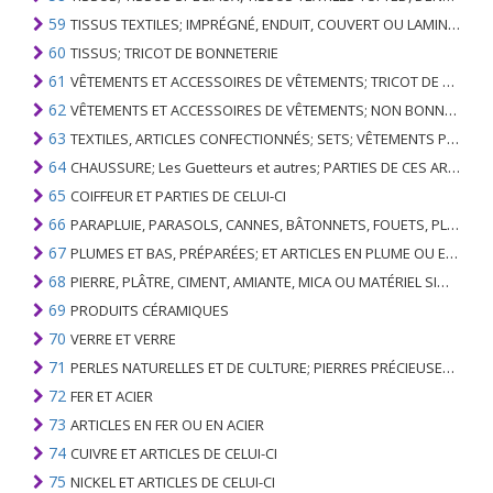
59
TISSUS TEXTILES; IMPRÉGNÉ, ENDUIT, COUVERT OU LAMINÉ; ARTICLES TEXTILES D'UN TYPE ADAPTÉ À L'USAGE INDUSTRIEL
60
TISSUS; TRICOT DE BONNETERIE
61
VÊTEMENTS ET ACCESSOIRES DE VÊTEMENTS; TRICOT DE BONNETERIE
62
VÊTEMENTS ET ACCESSOIRES DE VÊTEMENTS; NON BONNETERIE
63
TEXTILES, ARTICLES CONFECTIONNÉS; SETS; VÊTEMENTS PORTÉS ET ARTICLES TEXTILES USÉS; RAGS
64
CHAUSSURE; Les Guetteurs et autres; PARTIES DE CES ARTICLES
65
COIFFEUR ET PARTIES DE CELUI-CI
66
PARAPLUIE, PARASOLS, CANNES, BÂTONNETS, FOUETS, PLANTES DE CONDUITE; ET LEURS PARTIES
67
PLUMES ET BAS, PRÉPARÉES; ET ARTICLES EN PLUME OU EN BAS; FLEURS ARTIFICIELLES; ARTICLES DE CHEVEUX HUMAINS
68
PIERRE, PLÂTRE, CIMENT, AMIANTE, MICA OU MATÉRIEL SIMILAIRE; ARTICLES DE CELUI-CI
69
PRODUITS CÉRAMIQUES
70
VERRE ET VERRE
71
PERLES NATURELLES ET DE CULTURE; PIERRES PRÉCIEUSES, SEMI-PRÉCIEUSES; MÉTAUX PRÉCIEUX, PLAQUÉS OU DOUBLÉS DE MÉTAUX PRÉCIEUX ET OUVRAGES EN CES MATIÈRES; IMITATION BIJOUTERIE; PIÈCE DE MONNAIE
72
FER ET ACIER
73
ARTICLES EN FER OU EN ACIER
74
CUIVRE ET ARTICLES DE CELUI-CI
75
NICKEL ET ARTICLES DE CELUI-CI