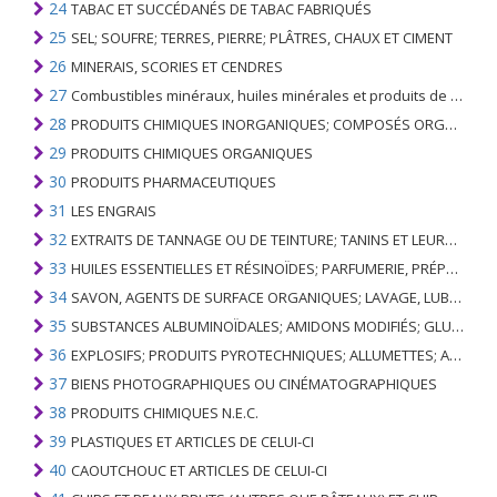
24
TABAC ET SUCCÉDANÉS DE TABAC FABRIQUÉS
25
SEL; SOUFRE; TERRES, PIERRE; PLÂTRES, CHAUX ET CIMENT
26
MINERAIS, SCORIES ET CENDRES
27
Combustibles minéraux, huiles minérales et produits de leur distillation; SUBSTANCES BITUMINEUSES; CIRES MINÉRALES
28
PRODUITS CHIMIQUES INORGANIQUES; COMPOSÉS ORGANIQUES ET INORGANIQUES DE MÉTAUX PRÉCIEUX; DE MÉTAUX DES TERRES RARES, D'ÉLÉMENTS RADIOACTIFS ET D'ISOTOPES
29
PRODUITS CHIMIQUES ORGANIQUES
30
PRODUITS PHARMACEUTIQUES
31
LES ENGRAIS
32
EXTRAITS DE TANNAGE OU DE TEINTURE; TANINS ET LEURS DERIVES; COLORANTS, PIGMENTS ET AUTRES MATIERES COLORANTES; PEINTURES, VERNIS; MASTIC, AUTRES MASTIQUES; ENCRES
33
HUILES ESSENTIELLES ET RÉSINOÏDES; PARFUMERIE, PRÉPARATIONS COSMÉTIQUES OU DE TOILETTE
34
SAVON, AGENTS DE SURFACE ORGANIQUES; LAVAGE, LUBRIFICATION, POLISSAGE OU PRÉPARATION À L'ÉPURATION; CIRES ARTIFICIELLES OU PRÉPARÉES, BOUGIES ET ARTICLES SIMILAIRES, PÂTES À MODÉLISER, CIRES DENTAIRES ET PRÉPARATIONS DENTAIRES À BASE DE PLÂTRE
35
SUBSTANCES ALBUMINOÏDALES; AMIDONS MODIFIÉS; GLUES; ENZYMES
36
EXPLOSIFS; PRODUITS PYROTECHNIQUES; ALLUMETTES; ALLIAGES PYROPHORIQUES; CERTAINES PRÉPARATIONS COMBUSTIBLES
37
BIENS PHOTOGRAPHIQUES OU CINÉMATOGRAPHIQUES
38
PRODUITS CHIMIQUES N.E.C.
39
PLASTIQUES ET ARTICLES DE CELUI-CI
40
CAOUTCHOUC ET ARTICLES DE CELUI-CI