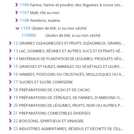
1106
Farine, farine et poudre; des légumes à cosse secs du n °. 0713, de sagou ou des racines ou tubercules du n °. 0714 ou des produits du chapitre 8
1107
Malt; rôti ou non
1108
Amidons; inuline
1109
Gluten de blé; si ou non séché
110900
Gluten de blé; si ou non séché
12
GRAINES OLEAGINEUSES ET FRUITS OLÉAGINEUX; GRAINS DIVERS, GRAINES ET FRUITS, PLANTES INDUSTRIELLES OU MÉDICINALES; PAILLE ET FOURRAGE
13
LAC; GOMMES, RÉSINES ET AUTRES SUCS ET EXTRAITS VÉGÉTAUX
14
MATÉRIAUX DE PLANTATION DE LÉGUMES; PRODUITS VÉGÉTAUX NON DÉNOMMÉS NI COMPRIS AILLEURS
15
GRAISSES ET HUILES ANIMALES OU VÉGÉTALES ET LEURS PRODUITS DE CLIVAGE; GRAISSES ANIMALES PRÉPARÉES; CIRES ANIMALES OU VÉGÉTALES
16
VIANDES, POISSONS OU CRUSTACÉS, MOLLUSQUES OU AUTRES INVERTÉBRÉS AQUATIQUES; PRÉPARATIONS DE CELLES-CI
17
SUCRES ET SUCRE CONFISERIE
18
PRÉPARATIONS DE CACAO ET DE CACAO
19
PRÉPARATIONS DE CÉRÉALES, DE FARINES, D'AMIDONS OU DE LAIT; PRODUITS DE PATISSERIE
20
PRÉPARATIONS DE LÉGUMES, FRUITS, NOIX OU AUTRES PARTIES DE PLANTES
21
PREPARATIONS COMESTIBLES DIVERSES
22
BOISSONS, SPIRITUEUX ET VINAIGRE
23
INDUSTRIES ALIMENTAIRES, RÉSIDUS ET DÉCHETS DE CELLES-CI; FOURRAGE ANIMAL PRÉPARÉ