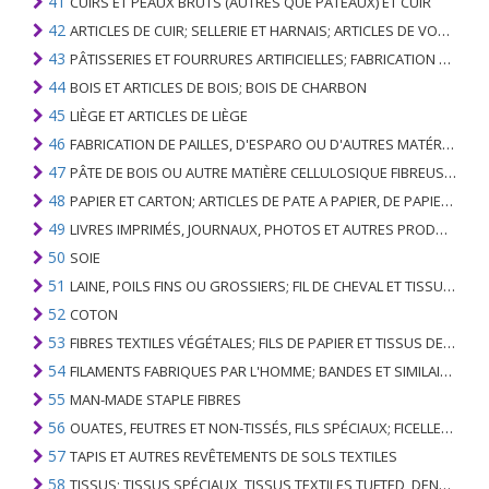
41
CUIRS ET PEAUX BRUTS (AUTRES QUE PÂTEAUX) ET CUIR
42
ARTICLES DE CUIR; SELLERIE ET ​​HARNAIS; ARTICLES DE VOYAGE, SACS À MAIN ET RÉCIPIENTS ANALOGUES; ARTICLES DE GUT ANIMAL (AUTRE QUE GUT DE SOIE-VERT)
43
PÂTISSERIES ET FOURRURES ARTIFICIELLES; FABRICATION DE CELLES-CI
44
BOIS ET ARTICLES DE BOIS; BOIS DE CHARBON
45
LIÈGE ET ARTICLES DE LIÈGE
46
FABRICATION DE PAILLES, D'ESPARO OU D'AUTRES MATÉRIAUX DE COULÉE; BASKETWARE ET WICKERWORK
47
PÂTE DE BOIS OU AUTRE MATIÈRE CELLULOSIQUE FIBREUSE; PAPIER OU CARTON RÉCUPÉRÉ (DÉCHETS ET DÉCHETS)
48
PAPIER ET CARTON; ARTICLES DE PATE A PAPIER, DE PAPIER OU DE CARTON
49
LIVRES IMPRIMÉS, JOURNAUX, PHOTOS ET AUTRES PRODUITS DE L'INDUSTRIE DE L'IMPRIMERIE; MANUSCRITS, TYPESCRIPTS ET PLANS
50
SOIE
51
LAINE, POILS FINS OU GROSSIERS; FIL DE CHEVAL ET TISSU TISSÉ
52
COTON
53
FIBRES TEXTILES VÉGÉTALES; FILS DE PAPIER ET TISSUS DE FILS DE PAPIER
54
FILAMENTS FABRIQUES PAR L'HOMME; BANDES ET SIMILAIRES DE MATIERES TEXTILES SYNTHETIQUES
55
MAN-MADE STAPLE FIBRES
56
OUATES, FEUTRES ET NON-TISSÉS, FILS SPÉCIAUX; FICELLES, CORDES, CORDES, CÂBLES ET ARTICLES ASSOCIÉS
57
TAPIS ET AUTRES REVÊTEMENTS DE SOLS TEXTILES
58
TISSUS; TISSUS SPÉCIAUX, TISSUS TEXTILES TUFTED, DENTELLE, TAPISSERIES, GARNITURES, BRODERIES