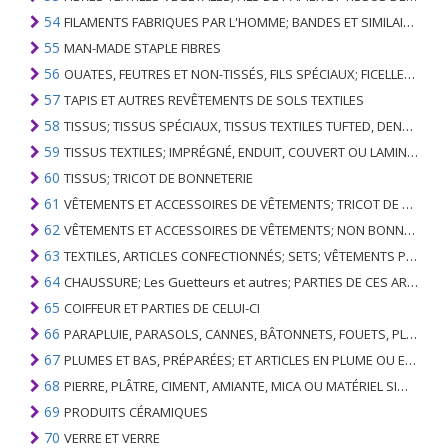
54
FILAMENTS FABRIQUES PAR L'HOMME; BANDES ET SIMILAIRES DE MATIERES TEXTILES SYNTHETIQUES
55
MAN-MADE STAPLE FIBRES
56
OUATES, FEUTRES ET NON-TISSÉS, FILS SPÉCIAUX; FICELLES, CORDES, CORDES, CÂBLES ET ARTICLES ASSOCIÉS
57
TAPIS ET AUTRES REVÊTEMENTS DE SOLS TEXTILES
58
TISSUS; TISSUS SPÉCIAUX, TISSUS TEXTILES TUFTED, DENTELLE, TAPISSERIES, GARNITURES, BRODERIES
59
TISSUS TEXTILES; IMPRÉGNÉ, ENDUIT, COUVERT OU LAMINÉ; ARTICLES TEXTILES D'UN TYPE ADAPTÉ À L'USAGE INDUSTRIEL
60
TISSUS; TRICOT DE BONNETERIE
61
VÊTEMENTS ET ACCESSOIRES DE VÊTEMENTS; TRICOT DE BONNETERIE
62
VÊTEMENTS ET ACCESSOIRES DE VÊTEMENTS; NON BONNETERIE
63
TEXTILES, ARTICLES CONFECTIONNÉS; SETS; VÊTEMENTS PORTÉS ET ARTICLES TEXTILES USÉS; RAGS
64
CHAUSSURE; Les Guetteurs et autres; PARTIES DE CES ARTICLES
65
COIFFEUR ET PARTIES DE CELUI-CI
66
PARAPLUIE, PARASOLS, CANNES, BÂTONNETS, FOUETS, PLANTES DE CONDUITE; ET LEURS PARTIES
67
PLUMES ET BAS, PRÉPARÉES; ET ARTICLES EN PLUME OU EN BAS; FLEURS ARTIFICIELLES; ARTICLES DE CHEVEUX HUMAINS
68
PIERRE, PLÂTRE, CIMENT, AMIANTE, MICA OU MATÉRIEL SIMILAIRE; ARTICLES DE CELUI-CI
69
PRODUITS CÉRAMIQUES
70
VERRE ET VERRE