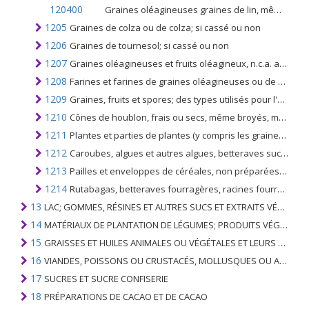
120400
Graines oléagineuses graines de lin, même concassées
1205
Graines de colza ou de colza; si cassé ou non
1206
Graines de tournesol; si cassé ou non
1207
Graines oléagineuses et fruits oléagineux, n.c.a. au chapitre 12; si cassé ou non
1208
Farines et farines de graines oléagineuses ou de fruits oléagineux; autres que ceux de la moutarde
1209
Graines, fruits et spores; des types utilisés pour l'ensemencement
1210
Cônes de houblon, frais ou secs, même broyés, moulus ou sous forme de pellets; lupuline
1211
Plantes et parties de plantes (y compris les graines et fruits) des espèces utilisées principalement en parfumerie, en pharmacie ou à usage insecticide, fongicide ou similaire, fraîches, réfrigérées, congelées ou séchées, même coupées, concassées ou pulvérisées
1212
Caroubes, algues et autres algues, betteraves sucrières, cannes à sucre, fraîches, réfrigérées, congelées ou séchées, même pulvérisées; les noyaux de fruits, les amandes et autres produits végétaux (y compris les racines de chicorée non torréfiées) utilisés principalement pour la consommation humaine, n.c.a.
1213
Pailles et enveloppes de céréales, non préparées; même haché, moulu, pressé ou sous forme de pellets
1214
Rutabagas, betteraves fourragères, racines fourragères, foin, luzerne, trèfle, sainfoin, choux fourragers, lupin, vesces et produits fourragers similaires, même agglomérés sous forme de pellets
13
LAC; GOMMES, RÉSINES ET AUTRES SUCS ET EXTRAITS VÉGÉTAUX
14
MATÉRIAUX DE PLANTATION DE LÉGUMES; PRODUITS VÉGÉTAUX NON DÉNOMMÉS NI COMPRIS AILLEURS
15
GRAISSES ET HUILES ANIMALES OU VÉGÉTALES ET LEURS PRODUITS DE CLIVAGE; GRAISSES ANIMALES PRÉPARÉES; CIRES ANIMALES OU VÉGÉTALES
16
VIANDES, POISSONS OU CRUSTACÉS, MOLLUSQUES OU AUTRES INVERTÉBRÉS AQUATIQUES; PRÉPARATIONS DE CELLES-CI
17
SUCRES ET SUCRE CONFISERIE
18
PRÉPARATIONS DE CACAO ET DE CACAO