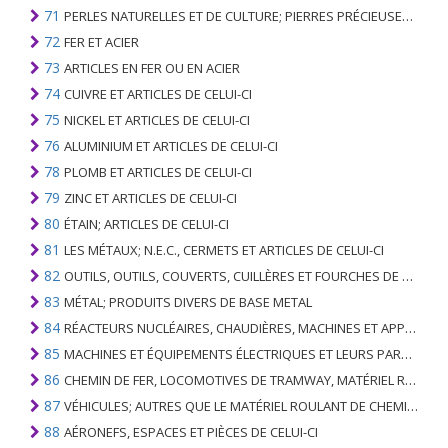
71
PERLES NATURELLES ET DE CULTURE; PIERRES PRÉCIEUSES, SEMI-PRÉCIEUSES; MÉTAUX PRÉCIEUX, PLAQUÉS OU DOUBLÉS DE MÉTAUX PRÉCIEUX ET OUVRAGES EN CES MATIÈRES; IMITATION BIJOUTERIE; PIÈCE DE MONNAIE
72
FER ET ACIER
73
ARTICLES EN FER OU EN ACIER
74
CUIVRE ET ARTICLES DE CELUI-CI
75
NICKEL ET ARTICLES DE CELUI-CI
76
ALUMINIUM ET ARTICLES DE CELUI-CI
78
PLOMB ET ARTICLES DE CELUI-CI
79
ZINC ET ARTICLES DE CELUI-CI
80
ÉTAIN; ARTICLES DE CELUI-CI
81
LES MÉTAUX; N.E.C., CERMETS ET ARTICLES DE CELUI-CI
82
OUTILS, OUTILS, COUVERTS, CUILLÈRES ET FOURCHES DE MÉTAUX DE BASE; PARTIES DE CELLES-CI, EN METAL DE BASE
83
MÉTAL; PRODUITS DIVERS DE BASE METAL
84
RÉACTEURS NUCLÉAIRES, CHAUDIÈRES, MACHINES ET APPAREILS MÉCANIQUES; PARTIES DE CELLES-CI
85
MACHINES ET ÉQUIPEMENTS ÉLECTRIQUES ET LEURS PARTIES; ENREGISTREURS ET REPRODUCTEURS SONORES; APPAREILS D'ENREGISTREMENT OU DE REPRODUCTION DES IMAGES ET DU SON EN TÉLÉVISION, PIÈCES ET ACCESSOIRES DE TELS ARTICLES
86
CHEMIN DE FER, LOCOMOTIVES DE TRAMWAY, MATÉRIEL ROULANT ET LEURS PARTIES; RACCORDS DE CHEMIN DE FER OU DE TRAMWAY ET RACCORDS ET PIÈCES DE CELLES-CI; ÉQUIPEMENT DE SIGNALISATION DE TRAFIC MÉCANIQUE (Y COMPRIS ÉLECTRO-MÉCANIQUE) DE TOUS TYPES
87
VÉHICULES; AUTRES QUE LE MATÉRIEL ROULANT DE CHEMIN DE FER OU DE TRAMWAY, ET LEURS PIÈCES ET ACCESSOIRES
88
AÉRONEFS, ESPACES ET PIÈCES DE CELUI-CI