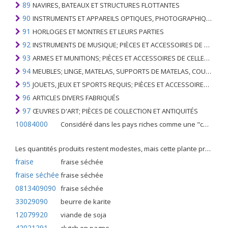
89
NAVIRES, BATEAUX ET STRUCTURES FLOTTANTES
90
INSTRUMENTS ET APPAREILS OPTIQUES, PHOTOGRAPHIQUES, CINÉMATOGRAPHIQUES, DE MESURE, DE CONTRÔLE, DE MÉDECINE OU DE CHIRURGIE; PIÈCES ET ACCESSOIRES
91
HORLOGES ET MONTRES ET LEURS PARTIES
92
INSTRUMENTS DE MUSIQUE; PIÈCES ET ACCESSOIRES DE TELS ARTICLES
93
ARMES ET MUNITIONS; PIÈCES ET ACCESSOIRES DE CELLES-CI
94
MEUBLES; LINGE, MATELAS, SUPPORTS DE MATELAS, COUSSINS ET AMEUBLEMENT SIMILAIRE FARCI; LAMPES ET RACCORDS D'ÉCLAIRAGE, N.E.C .; SIGNES LUMINEUSES, PLAQUES DE NOMS LUMINEUSES ET SIMILAIRES; BÂTIMENTS PRÉFABRIQUÉS
95
JOUETS, JEUX ET SPORTS REQUIS; PIÈCES ET ACCESSOIRES DE CELLES-CI
96
ARTICLES DIVERS FABRIQUÉS
97
ŒUVRES D'ART; PIÈCES DE COLLECTION ET ANTIQUITÉS
10084000
Considéré dans les pays riches comme une "céréale mineure", le fonio blanc est une graminée de la famille des poaceae cultivée pour ses graines dans certaines régions d'Afrique.
Les quantités produits restent modestes, mais cette plante présente malgré tout de nombreuses qualités. Elle est utilisé dans l'alimentation humaine et entre dans la préparation de nombreuses recettes traditionnelles africaines comme le couscous, la bouillie, les boulettes, les beignets et même le pain.
fraise
fraise séchée
fraise séchée
fraise séchée
0813409090
fraise séchée
33029090
beurre de karite
12079920
viande de soja
42021291