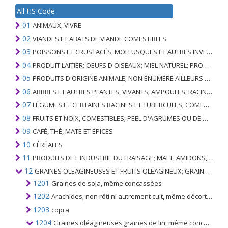
All HS Code
01
ANIMAUX; VIVRE
02
VIANDES ET ABATS DE VIANDE COMESTIBLES
03
POISSONS ET CRUSTACÉS, MOLLUSQUES ET AUTRES INVERTÉBRÉS AQUATIQUES
04
PRODUIT LAITIER; OEUFS D'OISEAUX; MIEL NATUREL; PRODUITS COMESTIBLES D'ORIGINE ANIMALE, NON ÉNUMÉRÉS AILLEURS OU INCLUS
05
PRODUITS D'ORIGINE ANIMALE; NON ÉNUMÉRÉ AILLEURS OU INCLUS
06
ARBRES ET AUTRES PLANTES, VIVANTS; AMPOULES, RACINES ET ANALOGUES; FLEURS COUPEES ET FEUILLAGE ORNEMENTAL
07
LÉGUMES ET CERTAINES RACINES ET TUBERCULES; COMESTIBLE
08
FRUITS ET NOIX, COMESTIBLES; PEEL D'AGRUMES OU DE MELONS
09
CAFÉ, THÉ, MATE ET ÉPICES
10
CÉRÉALES
11
PRODUITS DE L'INDUSTRIE DU FRAISAGE; MALT, AMIDONS, INULINE, GLUTEN DE BLÉ
12
GRAINES OLEAGINEUSES ET FRUITS OLÉAGINEUX; GRAINS DIVERS, GRAINES ET FRUITS, PLANTES INDUSTRIELLES OU MÉDICINALES; PAILLE ET FOURRAGE
1201
Graines de soja, même concassées
1202
Arachides; non rôti ni autrement cuit, même décortiqué ou cassé
1203
copra
1204
Graines oléagineuses graines de lin, même concassées