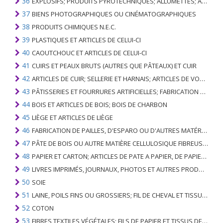
36
EXPLOSIFS; PRODUITS PYROTECHNIQUES; ALLUMETTES; ALLIAGES PYROPHORIQUES; CERTAINES PRÉPARATIONS COMBUSTIBLES
37
BIENS PHOTOGRAPHIQUES OU CINÉMATOGRAPHIQUES
38
PRODUITS CHIMIQUES N.E.C.
39
PLASTIQUES ET ARTICLES DE CELUI-CI
40
CAOUTCHOUC ET ARTICLES DE CELUI-CI
41
CUIRS ET PEAUX BRUTS (AUTRES QUE PÂTEAUX) ET CUIR
42
ARTICLES DE CUIR; SELLERIE ET ​​HARNAIS; ARTICLES DE VOYAGE, SACS À MAIN ET RÉCIPIENTS ANALOGUES; ARTICLES DE GUT ANIMAL (AUTRE QUE GUT DE SOIE-VERT)
43
PÂTISSERIES ET FOURRURES ARTIFICIELLES; FABRICATION DE CELLES-CI
44
BOIS ET ARTICLES DE BOIS; BOIS DE CHARBON
45
LIÈGE ET ARTICLES DE LIÈGE
46
FABRICATION DE PAILLES, D'ESPARO OU D'AUTRES MATÉRIAUX DE COULÉE; BASKETWARE ET WICKERWORK
47
PÂTE DE BOIS OU AUTRE MATIÈRE CELLULOSIQUE FIBREUSE; PAPIER OU CARTON RÉCUPÉRÉ (DÉCHETS ET DÉCHETS)
48
PAPIER ET CARTON; ARTICLES DE PATE A PAPIER, DE PAPIER OU DE CARTON
49
LIVRES IMPRIMÉS, JOURNAUX, PHOTOS ET AUTRES PRODUITS DE L'INDUSTRIE DE L'IMPRIMERIE; MANUSCRITS, TYPESCRIPTS ET PLANS
50
SOIE
51
LAINE, POILS FINS OU GROSSIERS; FIL DE CHEVAL ET TISSU TISSÉ
52
COTON
53
FIBRES TEXTILES VÉGÉTALES; FILS DE PAPIER ET TISSUS DE FILS DE PAPIER