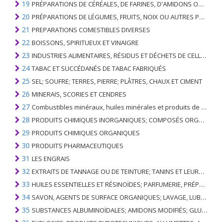
19
PRÉPARATIONS DE CÉRÉALES, DE FARINES, D'AMIDONS OU DE LAIT; PRODUITS DE PATISSERIE
20
PRÉPARATIONS DE LÉGUMES, FRUITS, NOIX OU AUTRES PARTIES DE PLANTES
21
PREPARATIONS COMESTIBLES DIVERSES
22
BOISSONS, SPIRITUEUX ET VINAIGRE
23
INDUSTRIES ALIMENTAIRES, RÉSIDUS ET DÉCHETS DE CELLES-CI; FOURRAGE ANIMAL PRÉPARÉ
24
TABAC ET SUCCÉDANÉS DE TABAC FABRIQUÉS
25
SEL; SOUFRE; TERRES, PIERRE; PLÂTRES, CHAUX ET CIMENT
26
MINERAIS, SCORIES ET CENDRES
27
Combustibles minéraux, huiles minérales et produits de leur distillation; SUBSTANCES BITUMINEUSES; CIRES MINÉRALES
28
PRODUITS CHIMIQUES INORGANIQUES; COMPOSÉS ORGANIQUES ET INORGANIQUES DE MÉTAUX PRÉCIEUX; DE MÉTAUX DES TERRES RARES, D'ÉLÉMENTS RADIOACTIFS ET D'ISOTOPES
29
PRODUITS CHIMIQUES ORGANIQUES
30
PRODUITS PHARMACEUTIQUES
31
LES ENGRAIS
32
EXTRAITS DE TANNAGE OU DE TEINTURE; TANINS ET LEURS DERIVES; COLORANTS, PIGMENTS ET AUTRES MATIERES COLORANTES; PEINTURES, VERNIS; MASTIC, AUTRES MASTIQUES; ENCRES
33
HUILES ESSENTIELLES ET RÉSINOÏDES; PARFUMERIE, PRÉPARATIONS COSMÉTIQUES OU DE TOILETTE
34
SAVON, AGENTS DE SURFACE ORGANIQUES; LAVAGE, LUBRIFICATION, POLISSAGE OU PRÉPARATION À L'ÉPURATION; CIRES ARTIFICIELLES OU PRÉPARÉES, BOUGIES ET ARTICLES SIMILAIRES, PÂTES À MODÉLISER, CIRES DENTAIRES ET PRÉPARATIONS DENTAIRES À BASE DE PLÂTRE
35
SUBSTANCES ALBUMINOÏDALES; AMIDONS MODIFIÉS; GLUES; ENZYMES